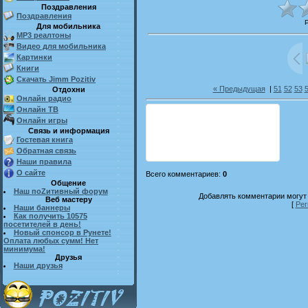
Поздравления
Поздравления
Для мобильника
MP3 реалтоны
Видео для мобильника
Картинки
Книги
Скачать Jimm Pozitiv
« Предыдущая
|
51
52
53
Отдохни
Онлайн радио
Онлайн ТВ
Онлайн игры
Связь и информация
Гостевая книга
Обратная связь
Наши правила
О сайте
Всего комментариев
:
0
Общение
Наш поZитивный форум
Добавлять комментарии могут 
Веб мастеру
[
Рег
Наши баннеры
Как получить 10575
посетителей в день!
Новый спонсор в Рунете!
Оплата любых сумм! Нет
минимума!
Друзья
Наши друзья