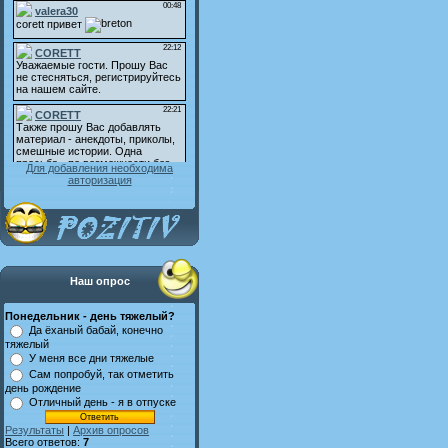
Для добавления необходима
авторизация
Наш опрос
Понедельник - день тяжелый?
Да ёханый бабай, конечно
тяжелый
У меня все дни тяжелые
Сам попробуй, так отметить
день рождение
Отличный день - я в отпуске
Результаты
|
Архив опросов
Всего ответов:
7