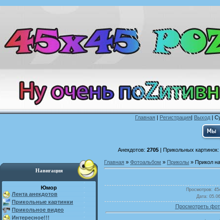
Главная
|
Регистрация
|
Выход
| С
Анекдотов:
2705
| Прикольных картинок
Главная
»
Фотоальбом
»
Приколы
» Прикол н
Навигация
Юмор
Просмотров
: 45
Лента анекдотов
Дата
: 05.0
Прикольные картинки
Просмотреть фот
Прикольное видео
Интересное!!!