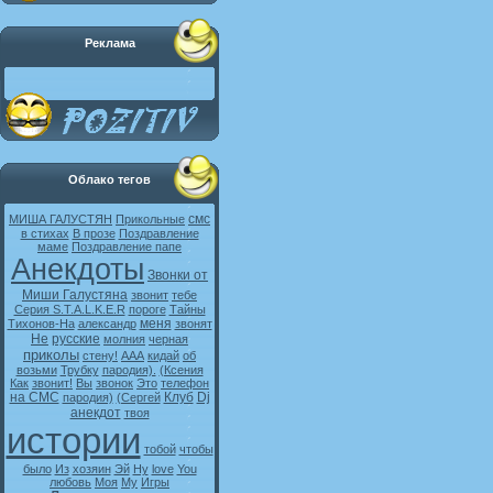
Реклама
Облако тегов
смс
МИША ГАЛУСТЯН
Прикольные
в стихах
В прозе
Поздравление
маме
Поздравление папе
Анекдоты
Звонки от
Миши Галустяна
звонит
тебе
Серия S.T.A.L.K.E.R
пороге
Тайны
меня
Тихонов-На
александр
звонят
Не
русские
молния
черная
приколы
стену!
ААА
кидай
об
возьми
Трубку
пародия).
(Ксения
Как
звонит!
Вы
звонок
Это
телефон
на СМС
Клуб
Dj
пародия)
(Сергей
анекдот
твоя
истории
тобой
чтобы
было
Из
хозяин
Эй
Ну
love
You
любовь
Моя
My
Игры