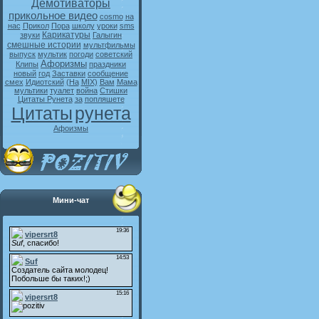
Демотиваторы
прикольное видео
cosmo
на
нас
Прикол
Пора
школу
уроки
sms
Карикатуры
звуки
Галыгин
смешные истории
мультфильмы
выпуск
мультик
погоди
советский
Афоризмы
Клипы
праздники
новый
год
Заставки
сообщение
смех
Идиотский
(На
MIX)
Вам
Мама
мультики
туалет
война
Стишки
Цитаты Рунета
за
попляшете
Цитаты
рунета
Афоизмы
Мини-чат