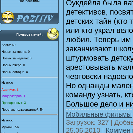
Оукдейла была ва
Нас посетили:
детективов, посвя
детских тайн (кто 
или кто украл вело
Пользователей:
любил. Теперь им
Всего: 60
заканчивают школ
Новых за месяц: 0
штурмовать детск
Новых за неделю: 0
арестовывать мал
Новых вчера: 0
Новых сегодня: 0
чертовски надоело
Из них:
Но однажды мален
Админов: 2
команду узнать, кт
Модераторов: 1
Большое дело и ни
Проверенных: 3
Простых пользователей: 54
Мобильные фильмы
Загрузок: 327 | Доба
Из них:
Мужчин: 56
25.06.2010
|
Коммент