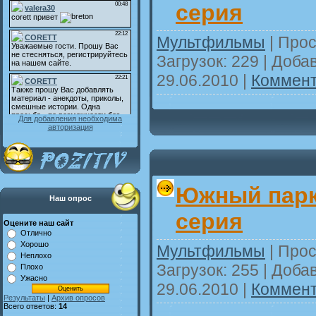
серия
Мультфильмы
| Прос
Загрузок: 229 | Доба
29.06.2010
|
Коммент
Для добавления необходима
авторизация
Южный парк 
Наш опрос
серия
Оцените наш сайт
Отлично
Хорошо
Мультфильмы
| Прос
Неплохо
Загрузок: 255 | Доба
Плохо
Ужасно
29.06.2010
|
Коммент
Результаты
|
Архив опросов
Всего ответов:
14