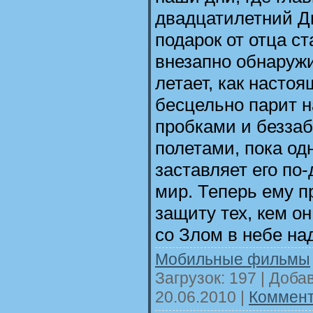
двадцатилетний Д
подарок от отца с
внезапно обнаружи
летает, как насто
бесцельно парит 
пробками и безза
полетами, пока од
заставляет его по-
мир. Теперь ему п
защиту тех, кем он
со Злом в небе на
Мобильные фильмы
Загрузок: 197 | Доба
20.06.2010
|
Коммент