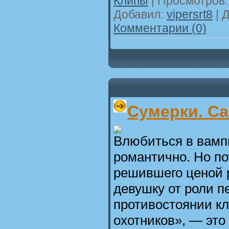
Клипы
| Просмотров: 
Добавил:
vipersrt8
| 
Комментарии (0)
Сумерки. Са
Влюбиться в вамп
романтично. Но по
решившего ценой 
девушку от роли п
противостоянии к
охотников», — это