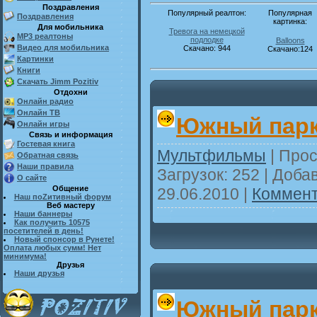
Поздравления
Популярный реалтон:
Популярная
Поздравления
картинка:
Для мобильника
Тревога на немецкой
MP3 реалтоны
подлодке
Balloons
Видео для мобильника
Скачано:
944
Скачано:124
Картинки
Книги
Скачать Jimm Pozitiv
Отдохни
Онлайн радио
Онлайн ТВ
Южный парк 
Онлайн игры
Связь и информация
Гостевая книга
Мультфильмы
| Прос
Обратная связь
Наши правила
Загрузок: 252 | Доба
О сайте
Общение
29.06.2010
|
Коммент
Наш поZитивный форум
Веб мастеру
Наши баннеры
Как получить 10575
посетителей в день!
Новый спонсор в Рунете!
Оплата любых сумм! Нет
минимума!
Друзья
Наши друзья
Южный парк 