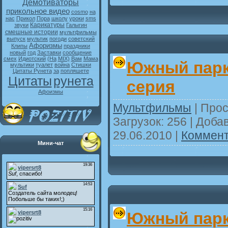
Демотиваторы
прикольное видео
cosmo
на
нас
Прикол
Пора
школу
уроки
sms
Карикатуры
звуки
Галыгин
смешные истории
мультфильмы
выпуск
мультик
погоди
советский
Афоризмы
Клипы
праздники
новый
год
Заставки
сообщение
смех
Идиотский
(На
MIX)
Вам
Мама
Южный парк 
мультики
туалет
война
Стишки
Цитаты Рунета
за
попляшете
Цитаты
рунета
серия
Афоизмы
Мультфильмы
| Прос
Загрузок: 256 | Доба
29.06.2010
|
Коммент
Мини-чат
Южный парк 