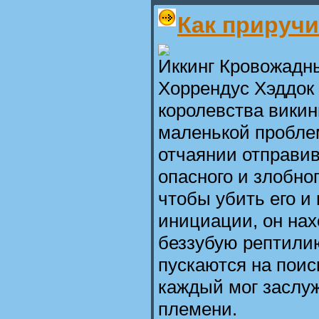
Как приручи
Иккинг Кровожадны
Хоррендус Хэддок I
королевства викин
маленькой проблем
отчаянии отправив
опасного и злобног
чтобы убить его и
инициации, он на
беззубую рептили
пускаются на поис
каждый мог заслуж
племени.