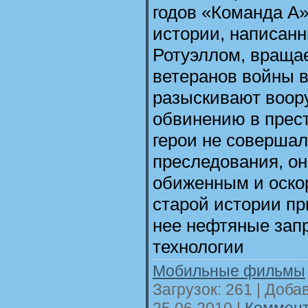
годов «Команда А»
истории, написан
Ротуэллом, вращае
ветеранов войны в
разыскивают воо
обвинению в прест
герои не совершал
преследования, он
обиженным и оско
старой истории п
нее нефтяные зап
технологии
Мобильные фильмы
Загрузок: 261 | Доба
25.06.2010
|
Коммент