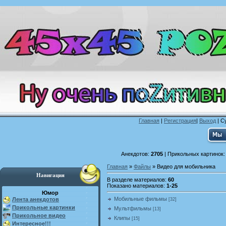
Главная
|
Регистрация
|
Выход
| С
Анекдотов:
2705
| Прикольных картинок
Главная
»
Файлы
» Видео для мобильника
Навигация
В разделе материалов
:
60
Показано материалов
:
1-25
Юмор
Мобильные фильмы
Лента анекдотов
[32]
Прикольные картинки
Мультфильмы
[13]
Прикольное видео
Клипы
[15]
Интересное!!!