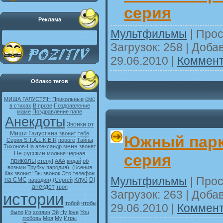
серия
Реклама
Мультфильмы
| Прос
Загрузок: 258 | Доба
29.06.2010
|
Коммент
Облако тегов
смс
МИША ГАЛУСТЯН
Прикольные
в стихах
В прозе
Поздравление
маме
Поздравление папе
Анекдоты
Звонки от
Миши Галустяна
звонит
тебе
Южный парк 
Серия S.T.A.L.K.E.R
пороге
Тайны
меня
Тихонов-На
александр
звонят
Не
русские
молния
черная
серия
приколы
стену!
ААА
кидай
об
возьми
Трубку
пародия).
(Ксения
Как
звонит!
Вы
звонок
Это
телефон
Мультфильмы
| Прос
на СМС
Клуб
Dj
пародия)
(Сергей
анекдот
твоя
Загрузок: 263 | Доба
истории
тобой
чтобы
29.06.2010
|
Коммент
было
Из
хозяин
Эй
Ну
love
You
любовь
Моя
My
Игры