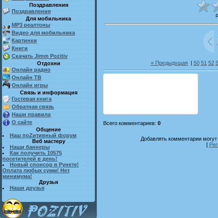
Поздравления
Поздравления
Для мобильника
MP3 реалтоны
Видео для мобильника
Картинки
Книги
Скачать Jimm Pozitiv
« Предыдущая
|
50
51
52
Отдохни
Онлайн радио
Онлайн ТВ
Онлайн игры
Связь и информация
Гостевая книга
Обратная связь
Наши правила
О сайте
Всего комментариев
:
0
Общение
Наш поZитивный форум
Добавлять комментарии могут 
Веб мастеру
[
Рег
Наши баннеры
Как получить 10575
посетителей в день!
Новый спонсор в Рунете!
Оплата любых сумм! Нет
минимума!
Друзья
Наши друзья