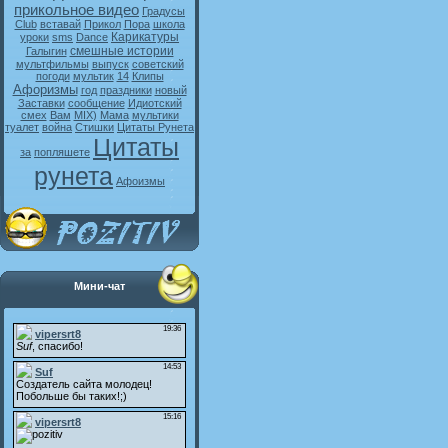
прикольное видео
Градусы
Club
вставай
Прикол
Пора
школа
Карикатуры
уроки
sms
Dance
смешные истории
Галыгин
мультфильмы
выпуск
советский
погоди
мультик
14
Клипы
Афоризмы
год
праздники
новый
Заставки
сообщение
Идиотский
смех
Вам
MIX)
Мама
мультики
туалет
война
Стишки
Цитаты Рунета
Цитаты
за
попляшете
рунета
Афоизмы
Мини-чат