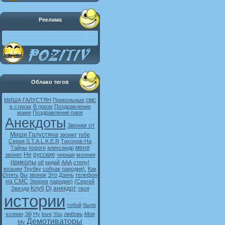
Реклама
Облако тегов
смс
МИША ГАЛУСТЯН
Прикольные
в стихах
В прозе
Поздравление
маме
Поздравление папе
Анекдоты
Звонки от
Миши Галустяна
звонит
тебе
Серия S.T.A.L.K.E.R
Тихонов-На
меня
Тайны
пороге
александр
Не
русские
звонят
черная
молния
приколы
об
кидай
ААА
стену!
возьми
Трубку
собчак
пародия).
Как
Опять
Вы
звонок
Это
Дзинь
телефон
на СМС
Зверев
пародия)
(Сергей
Клуб
Dj
анекдот
Звезда
твоя
истории
тобой
было
хозяин
Эй
Ну
love
You
любовь
Моя
Демотиваторы
My