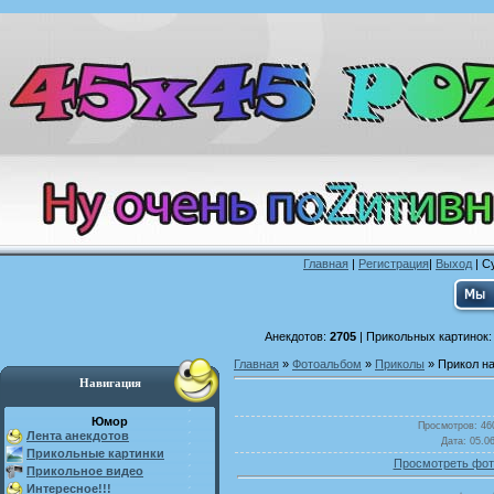
Главная
|
Регистрация
|
Выход
| С
Анекдотов:
2705
| Прикольных картинок
Главная
»
Фотоальбом
»
Приколы
» Прикол н
Навигация
Юмор
Просмотров
: 46
Лента анекдотов
Дата
: 05.0
Прикольные картинки
Просмотреть фот
Прикольное видео
Интересное!!!