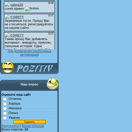
Для добавления необходима
авторизация
Наш опрос
Оцените наш сайт
Отлично
Хорошо
Неплохо
Плохо
Ужасно
Результаты
|
Архив опросов
Всего ответов:
14