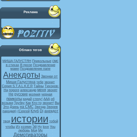
Реклама
Облако тегов
смс
МИША ГАЛУСТЯН
Прикольные
в стихах
В прозе
Поздравление
маме
Поздравление папе
Анекдоты
Звонки от
Миши Галустяна
тебе
звонит
Серия S.T.A.L.K.E.R
Тайны
Тихонов-
меня
На
пороге
александр
звонят
Не
русские
молния
черная
приколы
кидай
стену!
ААА
об
возьми
Трубку
Как
Кто-то
звонит!
Вы
на СМС
Это
Дзинь
Звезда
Зверев
Клуб
Dj
анекдот
пародия)
(Сергей
истории
твоя
тобой
чтобы
Из
хозяин
Эй
Ну
love
You
любовь
Моя
My
Демотиваторы