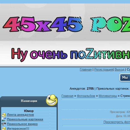
Главная
|
Регистрация
|
Выход
| С
Анекдотов:
2705
| Прикольных картинок
Главная
»
Фотоальбом
»
Мотиваторы
» Стрек
Навигация
Юмор
Просмотров
: 42
Лента анекдотов
Дата
: 01.0
Прикольные картинки
Просмотреть фот
Прикольное видео
Интересное!!!