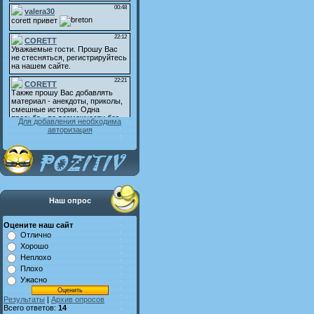
Для добавления необходима
авторизация
Наш опрос
Оцените наш сайт
Отлично
Хорошо
Неплохо
Плохо
Ужасно
Результаты
|
Архив опросов
Всего ответов:
14