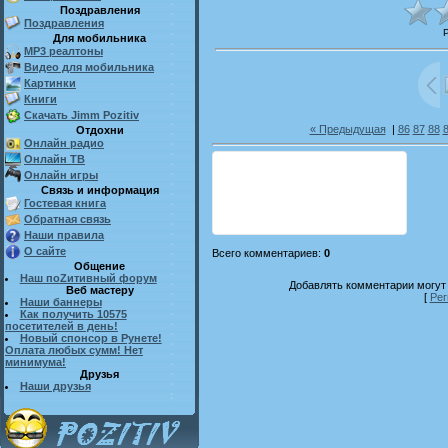
Поздравления
Поздравления
Для мобильника
MP3 реалтоны
Видео для мобильника
Картинки
Книги
Скачать Jimm Pozitiv
« Предыдущая
|
86
87
88
Отдохни
Онлайн радио
Онлайн ТВ
Онлайн игры
Связь и информация
Гостевая книга
Обратная связь
Наши правила
О сайте
Всего комментариев
:
0
Общение
Наш поZитивный форум
Добавлять комментарии могут 
Веб мастеру
[
Рег
Наши баннеры
Как получить 10575
посетителей в день!
Новый спонсор в Рунете!
Оплата любых сумм! Нет
минимума!
Друзья
Наши друзья