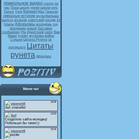
прикольное видео
cosmo
на
нас
Пора
школу
уроки
школа
sms
Карикатуры
Dance
Tone
Галыгин
смешные истории
мультфильмы
выпуск
мультик
советский
погоди
14
Афоризмы
Клипы
молодежь
год
праздники
новый
Заставки
сообщение
(На
Идиотский
смех
Вам
Мама
туалет
мультики
война
Стишки
Цитаты Рунета
за
Цитаты
попляшете
рунета
Афоизмы
Мини-чат