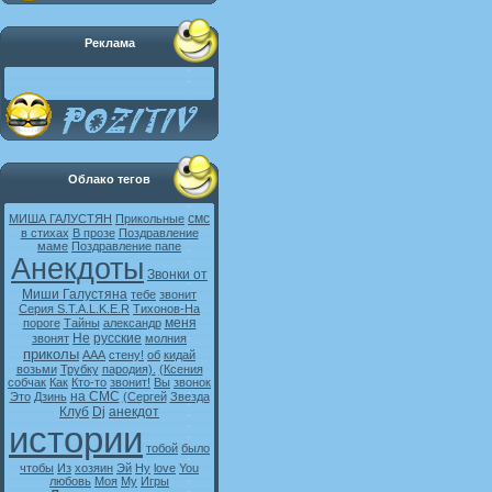
Реклама
Облако тегов
смс
МИША ГАЛУСТЯН
Прикольные
в стихах
В прозе
Поздравление
маме
Поздравление папе
Анекдоты
Звонки от
Миши Галустяна
тебе
звонит
Серия S.T.A.L.K.E.R
Тихонов-На
меня
пороге
Тайны
александр
Не
русские
звонят
молния
приколы
ААА
стену!
об
кидай
возьми
Трубку
пародия).
(Ксения
собчак
Как
Кто-то
звонит!
Вы
звонок
на СМС
Это
Дзинь
(Сергей
Звезда
Клуб
Dj
анекдот
истории
тобой
было
чтобы
Из
хозяин
Эй
Ну
love
You
любовь
Моя
My
Игры