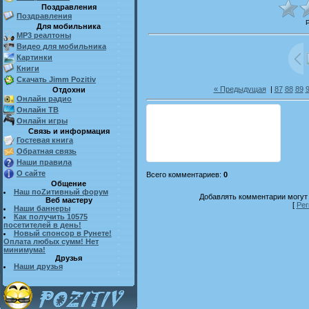
Поздравления
Поздравления
Для мобильника
MP3 реалтоны
Видео для мобильника
Картинки
Книги
Скачать Jimm Pozitiv
« Предыдущая
|
87
88
89
Отдохни
Онлайн радио
Онлайн ТВ
Онлайн игры
Связь и информация
Гостевая книга
Обратная связь
Наши правила
О сайте
Всего комментариев
:
0
Общение
Наш поZитивный форум
Добавлять комментарии могут 
Веб мастеру
[
Рег
Наши баннеры
Как получить 10575
посетителей в день!
Новый спонсор в Рунете!
Оплата любых сумм! Нет
минимума!
Друзья
Наши друзья