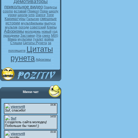
Демотиваторы
прикольное видео
Градусы
cosmo
вставай
Прикол
Пора
школу
уроки
школа
sms
Dance
Tone
Карикатуры
смешные
Галыгин
истории
мультфильмы
выпуск
мультик
погоди
советский
Клипы
Афоризмы
молодежь
новый
год
праздники
Заставки
(На
смех
MIX)
Мама
мультики
туалет
война
Стишки
Цитаты Рунета
за
Цитаты
попляшете
рунета
Афоизмы
Мини-чат