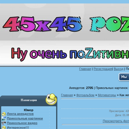
Главная
|
Регистрация
|
Выход
| П
Анекдотов:
2705
| Прикольных картинок
Главная
»
Фотоальбом
»
Мотиваторы
» Как же
Навигация
Юмор
Просмотров
: 42
Лента анекдотов
Дата
: 01.0
Прикольные картинки
Просмотреть фот
Прикольное видео
Интересное!!!