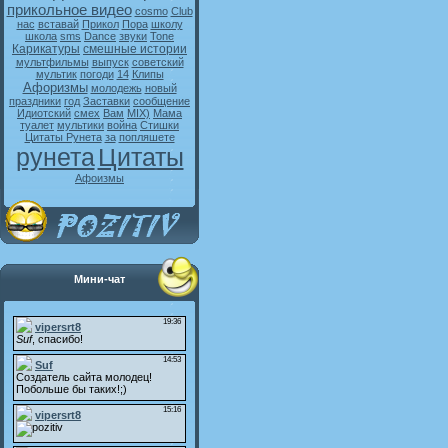
прикольное видео
cosmo
Club
нас
вставай
Прикол
Пора
школу
школа
sms
Dance
звуки
Tone
Карикатуры
смешные истории
мультфильмы
выпуск
советский
мультик
погоди
14
Клипы
Афоризмы
молодежь
новый
праздники
год
Заставки
сообщение
Идиотский
смех
Вам
MIX)
Мама
туалет
мультики
война
Стишки
Цитаты Рунета
за
попляшете
рунета
Цитаты
Афоизмы
Мини-чат