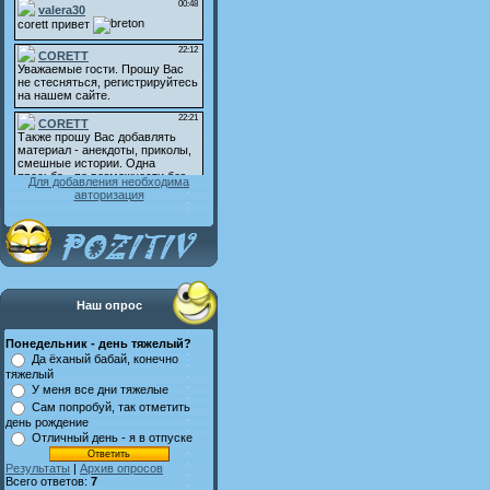
Для добавления необходима
авторизация
Наш опрос
Понедельник - день тяжелый?
Да ёханый бабай, конечно
тяжелый
У меня все дни тяжелые
Сам попробуй, так отметить
день рождение
Отличный день - я в отпуске
Результаты
|
Архив опросов
Всего ответов:
7