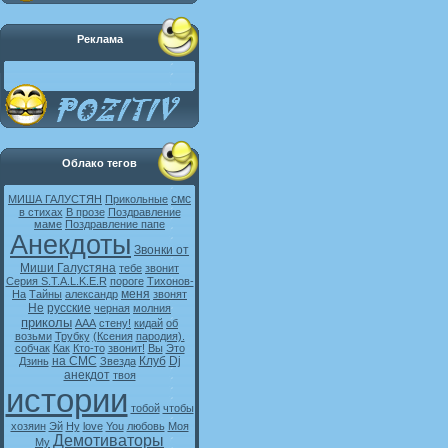
Реклама
Облако тегов
смс
МИША ГАЛУСТЯН
Прикольные
в стихах
В прозе
Поздравление
маме
Поздравление папе
Анекдоты
Звонки от
Миши Галустяна
тебе
звонит
Серия S.T.A.L.K.E.R
пороге
Тихонов-
меня
На
Тайны
александр
звонят
Не
русские
черная
молния
приколы
ААА
стену!
кидай
об
возьми
Трубку
(Ксения
пародия).
собчак
Как
Кто-то
звонит!
Вы
Это
на СМС
Клуб
Dj
Дзинь
Звезда
анекдот
твоя
истории
тобой
чтобы
хозяин
Эй
Ну
love
You
любовь
Моя
Демотиваторы
My