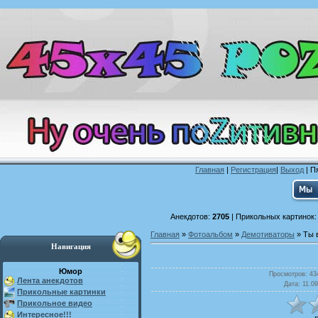
Главная
|
Регистрация
|
Выход
| П
Анекдотов:
2705
| Прикольных картинок
Главная
»
Фотоальбом
»
Демотиваторы
» Ты 
Навигация
Юмор
Просмотров
: 43
Лента анекдотов
Дата
: 11.0
Прикольные картинки
Прикольное видео
Интересное!!!