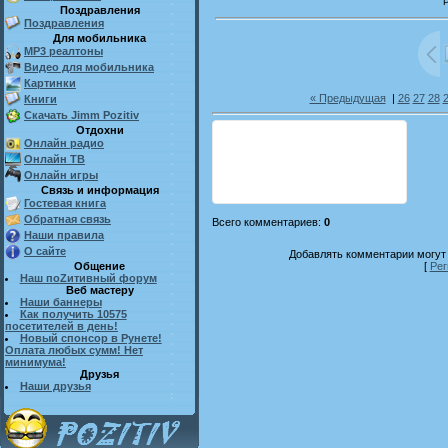
Поздравления
Поздравления
Для мобильника
MP3 реалтоны
Видео для мобильника
Картинки
« Предыдущая
|
26
27
28
Книги
Скачать Jimm Pozitiv
Отдохни
Онлайн радио
Онлайн ТВ
Онлайн игры
Связь и информация
Гостевая книга
Обратная связь
Всего комментариев
:
0
Наши правила
О сайте
Добавлять комментарии могут 
Общение
[
Рег
Наш поZитивный форум
Веб мастеру
Наши баннеры
Как получить 10575
посетителей в день!
Новый спонсор в Рунете!
Оплата любых сумм! Нет
минимума!
Друзья
Наши друзья