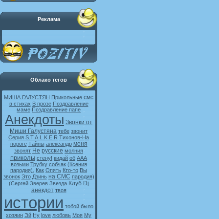
Реклама
Облако тегов
смс
МИША ГАЛУСТЯН
Прикольные
в стихах
В прозе
Поздравление
маме
Поздравление папе
Анекдоты
Звонки от
Миши Галустяна
тебе
звонит
Серия S.T.A.L.K.E.R
Тихонов-На
меня
пороге
Тайны
александр
Не
русские
звонят
молния
приколы
стену!
кидай
об
ААА
возьми
Трубку
собчак
(Ксения
пародия).
Как
Опять
Кто-то
Вы
на СМС
звонок
Это
Дзинь
пародия)
Клуб
Dj
(Сергей
Зверев
Звезда
анекдот
твоя
истории
тобой
было
хозяин
Эй
Ну
love
любовь
Моя
My