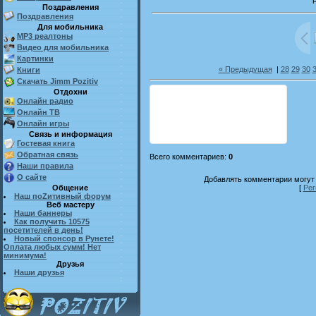
Поздравления
Поздравления
Для мобильника
MP3 реалтоны
Видео для мобильника
Картинки
« Предыдущая
|
28
29
30
Книги
Скачать Jimm Pozitiv
Отдохни
Онлайн радио
Онлайн ТВ
Онлайн игры
Связь и информация
Гостевая книга
Обратная связь
Всего комментариев
:
0
Наши правила
О сайте
Добавлять комментарии могут 
Общение
[
Рег
Наш поZитивный форум
Веб мастеру
Наши баннеры
Как получить 10575
посетителей в день!
Новый спонсор в Рунете!
Оплата любых сумм! Нет
минимума!
Друзья
Наши друзья