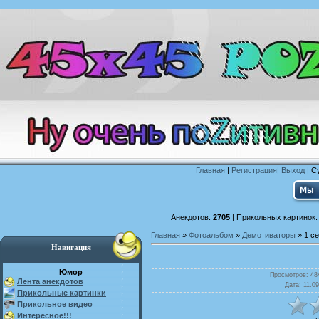
Главная
|
Регистрация
|
Выход
| С
Анекдотов:
2705
| Прикольных картинок
Главная
»
Фотоальбом
»
Демотиваторы
» 1 с
Навигация
Юмор
Просмотров
: 48
Лента анекдотов
Дата
: 11.0
Прикольные картинки
Прикольное видео
Интересное!!!