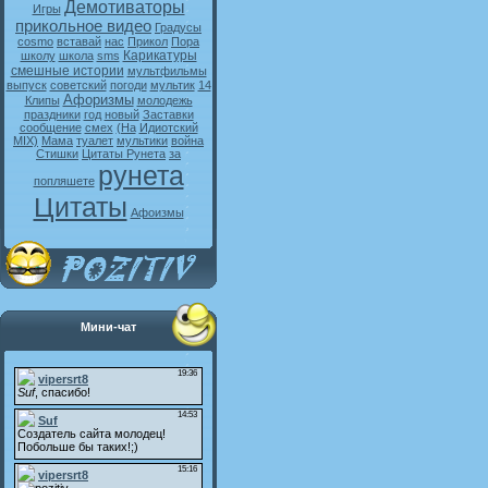
Демотиваторы
Игры
прикольное видео
Градусы
cosmo
вставай
нас
Прикол
Пора
Карикатуры
школу
школа
sms
смешные истории
мультфильмы
выпуск
советский
погоди
мультик
14
Афоризмы
Клипы
молодежь
праздники
год
новый
Заставки
сообщение
смех
(На
Идиотский
MIX)
Мама
туалет
мультики
война
Стишки
Цитаты Рунета
за
рунета
попляшете
Цитаты
Афоизмы
Мини-чат