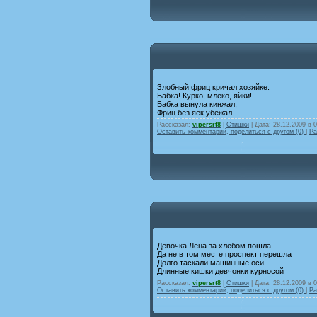
Злобный фриц кричал хозяйке:
Бабка! Курко, млеко, яйки!
Бабка вынула кинжал,
Фриц без яек убежал.
Рассказал:
vipersrt8
|
Стишки
| Дата:
28.12.2009 в 
Оставить комментарий, поделиться с другом (0)
|
Ра
Девочка Лена за хлебом пошла
Да не в том месте проспект перешла
Долго таскали машинные оси
Длинные кишки девчонки курносой
Рассказал:
vipersrt8
|
Стишки
| Дата:
28.12.2009 в 
Оставить комментарий, поделиться с другом (0)
|
Ра