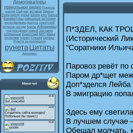
Демотиваторы
прикольное видео
Градусы
cosmo
Club
нас
вставай
Прикол
Пора
школу
уроки
школа
sms
Dance
Карикатуры
смешные истории
мультфильмы
выпуск
советский
Афоризмы
П*ЗДЕЛ, КАК ТРО
мультик
погоди
Клипы
год
праздники
новый
Заставки
сообщение
Идиотский
MIX)
Мама
(Исторический Лик
мультики
туалет
Стишки
Цитаты
Рунета
за
попляшете
"Соратники Ильича
рунета
Цитаты
Афоизмы
Паровоз ревёт по с
Паром др*щет меж
Доп*зделся Лейба 
Мини-чат
В эмиграцию попа
Здесь ему светила
В лучшем случае –
Обещал молчать, к