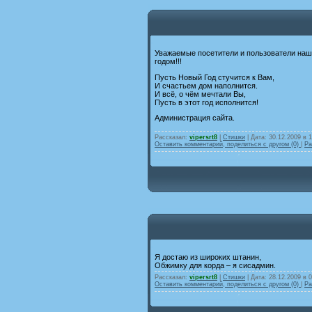
Уважаемые посетители и пользователи наш
годом!!!
Пусть Новый Год стучится к Вам,
И счастьем дом наполнится.
И всё, о чём мечтали Вы,
Пусть в этот год исполнится!
Администрация сайта.
Рассказал:
vipersrt8
|
Стишки
| Дата:
30.12.2009 в 
Оставить комментарий, поделиться с другом (0)
|
Ра
Я достаю из широких штанин,
Обжимку для корда – я сисадмин.
Рассказал:
vipersrt8
|
Стишки
| Дата:
28.12.2009 в 
Оставить комментарий, поделиться с другом (0)
|
Ра