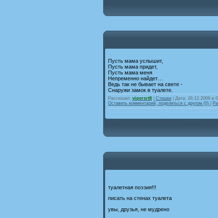
Пусть мама услышит,
Пусть мама придет,
Пусть мама меня
Непременно найдет…
Ведь так не бывает на свете -
Снаружи замок в туалете.
Рассказал:
vipersrt8
|
Стишки
| Дата:
28.12.2009 в 
Оставить комментарий, поделиться с другом (0)
|
Ра
туалетная поэзия!!!
писать на стенах туалета
увы, друзья, не мудрено