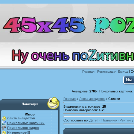
Главная
|
Регистрация
|
Выход
| С
Анекдотов:
2705
| Прикольных картинок
Главная
»
Лента анекдотов
» Стишки
Навигация
В категории материалов
:
25
Показано материалов
:
1-25
Юмор
Лента анекдотов
Сортировать по
:
Дате
·
Названию
·
Рейтингу
Прикольные картинки
Прикольное видео
Интересное!!!