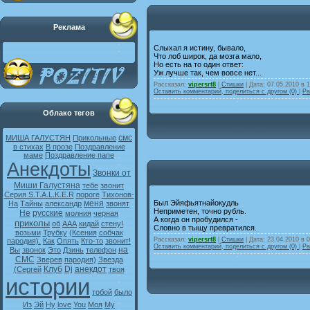
Реклама
Слыхал я истину, бывало,
Что лоб широк, да мозга мало,
Но есть на то один ответ:
Уж лучше так, чем вовсе нет...
Рассказал:
vipersrt8
|
Стишки
| Дата:
07.05.2010 в 
Оставить комментарий, поделиться с другом (0)
|
Ра
Облако тегов
смс
МИША ГАЛУСТЯН
Прикольные
в стихах
В прозе
Поздравление
маме
Поздравление папе
Анекдоты
Звонки от
Миши Галустяна
тебе
звонит
Серия S.T.A.L.K.E.R
пороге
Тихонов-
меня
Был Эйяфьятнайокудль
На
Тайны
александр
звонят
Неприметен, точно рубль.
Не
русские
молния
черная
А когда он пробудился -
приколы
об
ААА
кидай
стену!
Словно в тыщу превратился.
возьми
Трубку
(Ксения
собчак
Рассказал:
vipersrt8
|
Стишки
| Дата:
23.04.2010 в 
пародия).
Как
Опять
Кто-то
звонит!
Оставить комментарий, поделиться с другом (0)
|
Ра
на
Вы
звонок
Это
Дзинь
телефон
СМС
Зверев
пародия)
Звезда
Клуб
Dj
анекдот
(Сергей
твоя
истории
тобой
было
Из
Эй
Ну
love
You
Моя
My