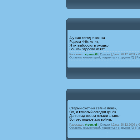
А у нас сегодня кошка
Родила 4-ёх котят,
Я их выбросил в окошко,
Вон как здорово летят
Рассказал:
vipersrt8
|
Стишки
| Дата:
28.12.2009 в 
Оставить комментарий, поделиться с другом (0)
|
Ра
Старый охотник сел на пенек,
Ох, и тяжелый сегодня денёк.
Долго над лесом летали штаны-
Вот это подлое эхо войны.
Рассказал:
vipersrt8
|
Стишки
| Дата:
28.12.2009 в 
Оставить комментарий, поделиться с другом (0)
|
Ра