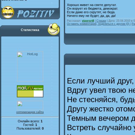
Хорошо живет на свете депутат.
Он ворует из бюджета, демократ.
Если даже его скрутят, не беда.
Ничего ему не будет, да, да, да!
Рассказал:
vipersrt8
|
Стишки
| Дата:
23.04.2010 в 
Оставить комментарий, поделиться с другом (0)
|
Ра
Статистика
Если лучший друг,
Вдруг увел твою н
Не стесняйся, буд
Другу жестко отом
оптимизация сайта
Темным вечером 
Онлайн всего:
1
Гостей:
1
Встреть случайно 
Пользователей:
0