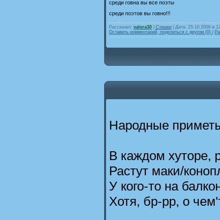
среди говна вы все поэты
среди поэтов вы говно!!!
Рассказал:
valera30
|
Стишки
| Дата:
25.10.2009 в 1
Оставить комментарий, поделиться с другом (0)
|
Ра
Народные примет
В каждом хуторе, 
Растут маки/коноп
У кого-то на балко
Хотя, бр-рр, о чем'