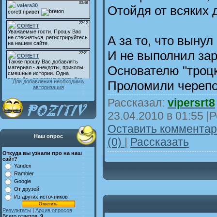
Отойдя от всяких д
А за то, что вынул
И не выполнил зар
Основателю "троц
Проломили черепо
Для добавления необходима
авторизация
Рассказал:
vipersrt8
23.04.2010 в 01:55
|Р
Оставить комментари
Наш опрос
(0)
|
Рассказать
Откуда вы узнали про на наш
сайт?
Yandex
Rambler
Google
От друзей
Из других источников
Результаты
|
Архив опросов
Всего ответов:
9