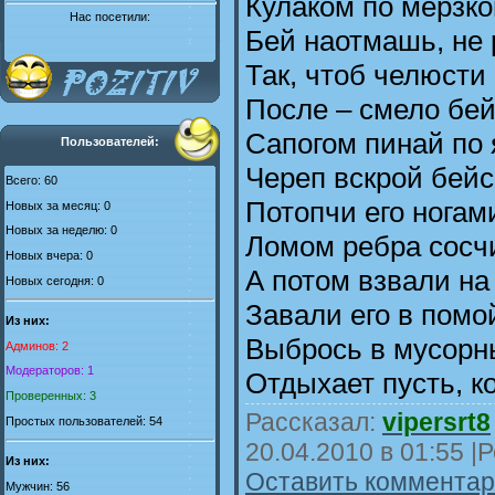
Кулаком по мерзко
Нас посетили:
Бей наотмашь, не 
Так, чтоб челюсти
После – смело бей
Сапогом пинай по 
Пользователей:
Череп вскрой бейс
Всего: 60
Потопчи его ногам
Новых за месяц: 0
Новых за неделю: 0
Ломом ребра сосч
Новых вчера: 0
А потом взвали на
Новых сегодня: 0
Завали его в помой
Из них:
Выбрось в мусорн
Админов: 2
Модераторов: 1
Отдыхает пусть, к
Проверенных: 3
Рассказал:
vipersrt8
Простых пользователей: 54
20.04.2010 в 01:55
|Р
Из них:
Оставить комментари
Мужчин: 56