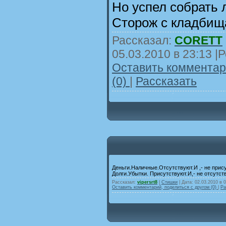
Но успел собрать 
Сторож с кладбища
Рассказал:
CORETT
05.03.2010 в 23:13
|Р
Оставить комментари
(0)
|
Рассказать
Деньги.Наличные.Отсутствуют.И ,- не прис
Долги.Убытки. Присутствуют.И,- не отсутст
Рассказал:
vipersrt8
|
Стишки
| Дата:
02.03.2010 в 
Оставить комментарий, поделиться с другом (0)
|
Ра