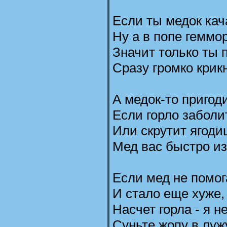
Если ты медок кач
Ну а в попе геммо
Значит только ты 
Сразу громко крик
А медок-то пригод
Если горло заболит
Или скрутит ягодиц
Мед вас быстро из
Если мед не помог
И стало еще хуже,
Насчет горла - я н
Суньте жопу в луж