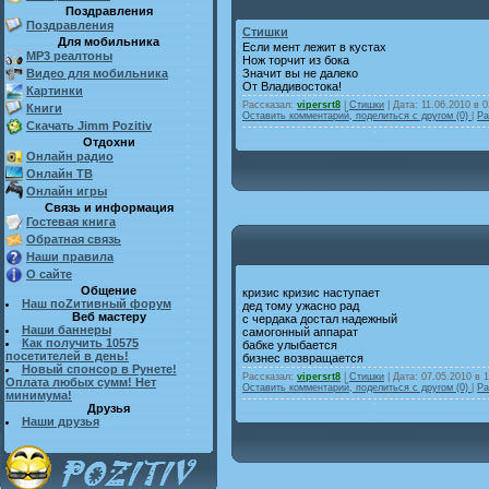
Поздравления
Поздравления
Стишки
Для мобильника
Если мент лежит в кустах
MP3 реалтоны
Нож торчит из бока
Видео для мобильника
Значит вы не далеко
От Владивостока!
Картинки
Рассказал:
vipersrt8
|
Стишки
| Дата:
11.06.2010 в 0
Книги
Оставить комментарий, поделиться с другом (0)
|
Ра
Скачать Jimm Pozitiv
Отдохни
Онлайн радио
Онлайн ТВ
Онлайн игры
Связь и информация
Гостевая книга
Обратная связь
Наши правила
О сайте
Общение
кризис кризис наступает
Наш поZитивный форум
дед тому ужасно рад
Веб мастеру
с чердака достал надежный
Наши баннеры
самогонный аппарат
Как получить 10575
бабке улыбается
посетителей в день!
бизнес возвращается
Новый спонсор в Рунете!
Рассказал:
vipersrt8
|
Стишки
| Дата:
07.05.2010 в 
Оплата любых сумм! Нет
Оставить комментарий, поделиться с другом (0)
|
Ра
минимума!
Друзья
Наши друзья