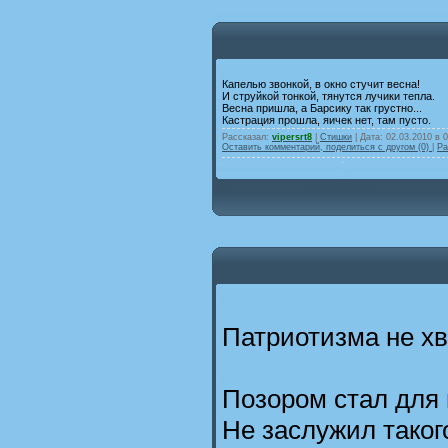
Капелью звонкой, в окно стучит весна!
И струйкой тонкой, тянутся лучики тепла.
Весна пришла, а Барсику так грустно...
Кастрация прошла, яичек нет, там пусто.
Рассказал:
vipersrt8
|
Стишки
| Дата:
02.03.2010 в 
Оставить комментарий, поделиться с другом (0)
|
Ра
Патриотизма не х
Позором стал для 
Не заслужил таког