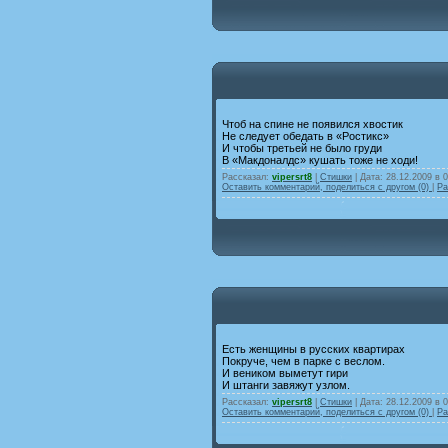
Чтоб на спине не появился хвостик
Не следует обедать в «Ростикс»
И чтобы третьей не было груди
В «Макдоналдс» кушать тоже не ходи!
Рассказал:
vipersrt8
|
Стишки
| Дата:
28.12.2009 в 
Оставить комментарий, поделиться с другом (0)
|
Ра
Есть женщины в русских квартирах
Покруче, чем в парке с веслом.
И веником выметут гири
И штанги завяжут узлом.
Рассказал:
vipersrt8
|
Стишки
| Дата:
28.12.2009 в 
Оставить комментарий, поделиться с другом (0)
|
Ра