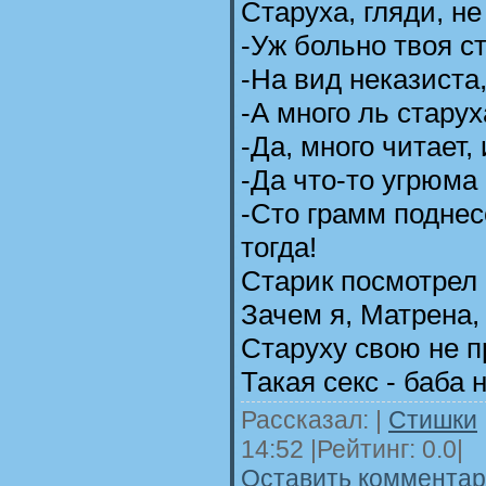
Старуха, гляди, не
-Уж больно твоя с
-На вид неказиста,
-А много ль старух
-Да, много читает, 
-Да что-то угрюма
-Сто грамм подне
тогда!
Старик посмотрел
Зачем я, Матрена,
Старуху свою не п
Такая секс - баба 
Рассказал:
|
Стишки
14:52
|Рейтинг: 0.0|
Оставить комментари