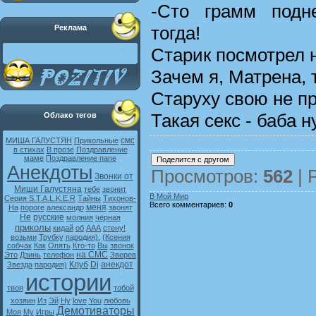
-Сто грамм подн
тогда!
Реклама
Старик посмотрел 
Зачем я, Матрена, 
Старуху свою не п
Такая секс - баба н
Облако тегов
смс
МИША ГАЛУСТЯН
Прикольные
в стихах
В прозе
Поздравление
маме
Поздравление папе
Анекдоты
Просмотров
:
562
|
Звонки от
Миши Галустяна
тебе
звонит
В Мой Мир
Серия S.T.A.L.K.E.R
Тайны
Тихонов-
Всего комментариев
:
0
меня
На
пороге
александр
звонят
Не
русские
молния
черная
приколы
кидай
об
ААА
стену!
возьми
Трубку
пародия).
(Ксения
собчак
Как
Опять
Кто-то
Вы
звонок
на СМС
Это
Дзинь
телефон
Зверев
Клуб
Dj
анекдот
Звезда
пародия)
истории
твоя
тобой
хозяин
Из
Эй
Ну
love
You
любовь
Демотиваторы
Моя
My
Игры