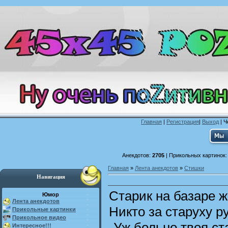
Главная
|
Регистрация
|
Выход
| Ч
Анекдотов:
2705
| Прикольных картинок
Главная
»
Лента анекдотов
»
Стишки
Навигация
Старик на базаре ж
Юмор
Лента анекдотов
Никто за старуху р
Прикольные картинки
Прикольное видео
-Уж больно твоя ст
Интересное!!!