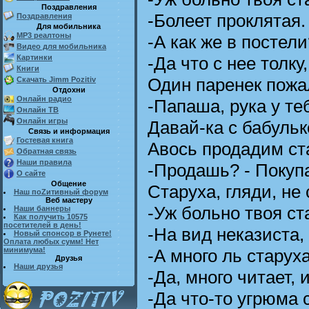
Поздравления
-Болеет проклятая.
Поздравления
Для мобильника
MP3 реалтоны
-А как же в постел
Видео для мобильника
-Да что с нее толку
Картинки
Книги
Один паренек пожа
Скачать Jimm Pozitiv
Отдохни
Онлайн радио
-Папаша, рука у те
Онлайн ТВ
Онлайн игры
Давай-ка с бабуль
Связь и информация
Гостевая книга
Авось продадим ст
Обратная связь
Наши правила
-Продашь? - Покупа
О сайте
Общение
Старуха, гляди, не 
Наш поZитивный форум
Веб мастеру
-Уж больно твоя ст
Наши баннеры
Как получить 10575
посетителей в день!
-На вид неказиста, 
Новый спонсор в Рунете!
Оплата любых сумм! Нет
-А много ль старуха
минимума!
Друзья
Наши друзья
-Да, много читает, 
-Да что-то угрюма 