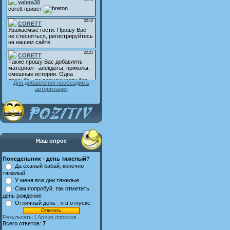
Для добавления необходима
авторизация
Наш опрос
Понедельник - день тяжелый?
Да ёханый бабай, конечно
тяжелый
У меня все дни тяжелые
Сам попробуй, так отметить
день рождение
Отличный день - я в отпуске
Результаты
|
Архив опросов
Всего ответов:
7