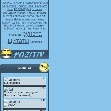
прикольное видео
cosmo
Club
на
вставай
Прикол
Пора
школа
sms
Карикатуры
Tone
Галыгин
смешные истории
мультфильмы
выпуск
советский
погоди
мультик
Афоризмы
Клипы
праздники
новый
год
Заставки
сообщение
(На
Вам
MIX)
Мама
туалет
мультики
война
Стишки
Цитаты Рунета
за
рунета
попляшете
Цитаты
Афоизмы
Мини-чат