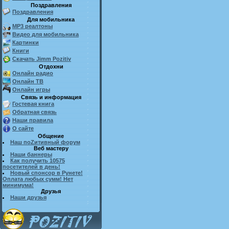
Поздравления
Поздравления
Для мобильника
MP3 реалтоны
Видео для мобильника
Картинки
Книги
Скачать Jimm Pozitiv
Отдохни
Онлайн радио
Онлайн ТВ
Онлайн игры
Связь и информация
Гостевая книга
Обратная связь
Наши правила
О сайте
Общение
Наш поZитивный форум
Веб мастеру
Наши баннеры
Как получить 10575
посетителей в день!
Новый спонсор в Рунете!
Оплата любых сумм! Нет
минимума!
Друзья
Наши друзья