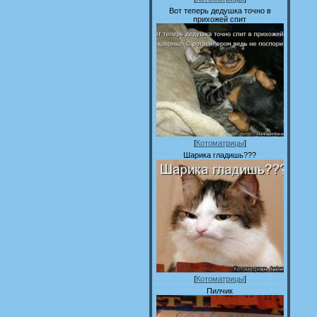
Вот теперь дедушка точно в
прихожей спит
[
Котоматрицы
]
Шарика гладишь???
[
Котоматрицы
]
Пилчик