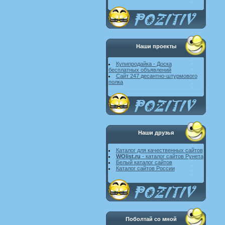
Наши проекты
Купипродайка - Доска
бесплатных объявлений
Сайт 247 десантно-штурмового
полка
Наши друзья
Каталог для качественных сайтов
WOlist.ru
- каталог сайтов Рунета
Белый каталог сайтов
Каталог сайтов России
Поболтай со мной