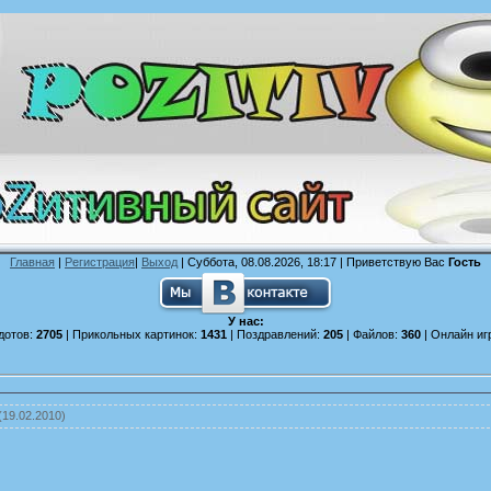
Главная
|
Регистрация
|
Выход
| Суббота, 08.08.2026, 18:17 |
Приветствую Вас
Гость
У нас:
дотов:
2705
| Прикольных картинок:
1431
| Поздравлений:
205
| Файлов:
360
| Онлайн иг
(19.02.2010)