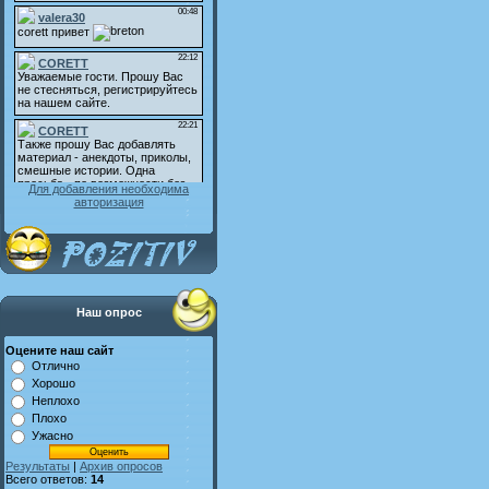
Для добавления необходима
авторизация
Наш опрос
Оцените наш сайт
Отлично
Хорошо
Неплохо
Плохо
Ужасно
Результаты
|
Архив опросов
Всего ответов:
14