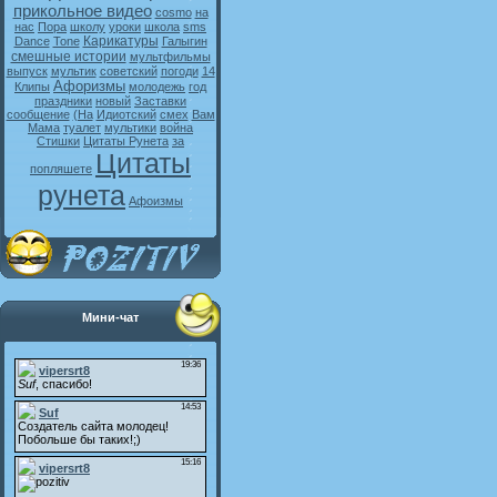
прикольное видео
cosmo
на
нас
Пора
школу
уроки
школа
sms
Карикатуры
Dance
Tone
Галыгин
смешные истории
мультфильмы
выпуск
мультик
советский
погоди
14
Афоризмы
Клипы
молодежь
год
праздники
новый
Заставки
сообщение
(На
Идиотский
смех
Вам
Мама
туалет
мультики
война
Стишки
Цитаты Рунета
за
Цитаты
попляшете
рунета
Афоизмы
Мини-чат