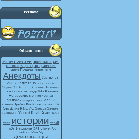
Реклама
Облако тегов
смс
МИША ГАЛУСТЯН
Прикольные
в стихах
В прозе
Поздравление
маме
Поздравление папе
Анекдоты
Звонки от
Миши Галустяна
тебе
звонит
Серия S.T.A.L.K.E.R
Тайны
Тихонов-
меня
На
пороге
александр
звонят
Не
русские
молния
черная
приколы
кидай
стену!
ААА
об
возьми
Трубку
Как
Кто-то
звонит!
Вы
на СМС
Это
Дзинь
Звезда
Зверев
Клуб
Dj
анекдот
пародия)
(Сергей
истории
твоя
тобой
чтобы
Из
хозяин
Эй
Ну
love
You
любовь
Моя
My
Демотиваторы