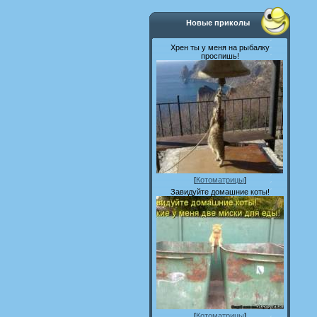
Новые приколы
Хрен ты у меня на рыбалку
проспишь!
[
Котоматрицы
]
Завидуйте домашние коты!
[
Котоматрицы
]