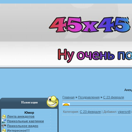
Анек
Главная
»
Поздравления
»
С 23 февраля
Навигация
Категория
:
С 23 февраля
|
Добавил
:
vipersrt8
Юмор
Лента анекдотов
Прикольные картинки
Прикольное видео
Интересное!!!