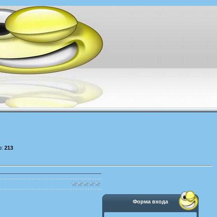
р:
213
Форма входа