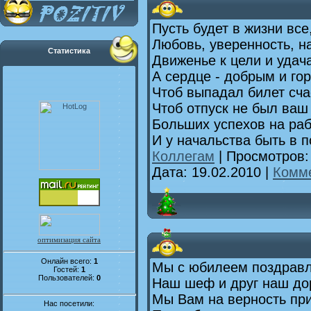
Пусть будет в жизни все
Любовь, уверенность, н
Статистика
Движенье к цели и удач
А сердце - добрым и го
Чтоб выпадал билет сча
Чтоб отпуск не был ва
Больших успехов на раб
И у начальства быть в п
Коллегам
| Просмотров:
Дата:
19.02.2010
|
Комме
оптимизация сайта
Онлайн всего:
1
Мы с юбилеем поздрав
Гостей:
1
Пользователей:
0
Наш шеф и друг наш до
Мы Вам на верность пр
Нас посетили: