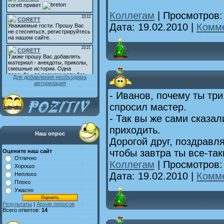
Коллегам
| Просмотров:
Дата:
19.02.2010
|
Комме
Для добавления необходима
авторизация
- Иванов, почему ты три
спросил мастер.
- Так вы же сами сказал
приходить.
Наш опрос
Дорогой друг, поздравл
чтобы завтра ты все-та
Оцените наш сайт
Отлично
Коллегам
| Просмотров:
Хорошо
Дата:
19.02.2010
|
Комме
Неплохо
Плохо
Ужасно
Результаты
|
Архив опросов
Всего ответов:
14