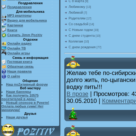
С 8 марта
[9]
Поздравления
Любимому
Поздравления
[13]
Для мобильника
Любимой
[7]
MP3 реалтоны
Родителям
[17]
Видео для мобильника
Со свадьбой
[14]
Картинки
С Новым годом
Книги
[19]
Скачать Jimm Pozitiv
С днем студента
[10]
Отдохни
Коллегам
[10]
Онлайн радио
С днем рождения
[77]
Онлайн ТВ
Онлайн игры
Связь и информация
Гостевая книга
Обратная связь
Наши правила
Желаю тебе по-сибирски
О сайте
долго жить, по-цыганск
Общение
Наш поZитивный форум
водку пить!!!
Веб мастеру
Наши баннеры
В прозе
| Просмотров: 4
Как получить 10575
посетителей в день!
30.05.2010
|
Комментари
Новый спонсор в Рунете!
Оплата любых сумм! Нет
минимума!
Друзья
Наши друзья