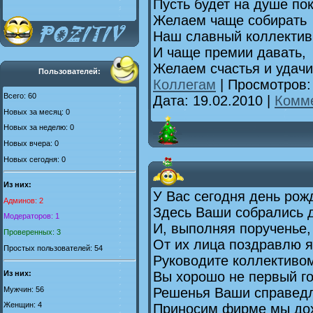
Пусть будет на душе пок
Желаем чаще собирать
Наш славный коллектив 
И чаще премии давать,
Желаем счастья и удачи
Пользователей:
Коллегам
| Просмотров:
Всего: 60
Дата:
19.02.2010
|
Комме
Новых за месяц: 0
Новых за неделю: 0
Новых вчера: 0
Новых сегодня: 0
Из них:
У Вас сегодня день рож
Админов: 2
Здесь Ваши собрались д
Модераторов: 1
И, выполняя порученье,
Проверенных: 3
От их лица поздравлю я
Простых пользователей: 54
Руководите коллективо
Из них:
Вы хорошо не первый го
Мужчин: 56
Решенья Ваши справед
Женщин: 4
Приносим фирме мы до