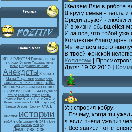
Желаем Вам в работе в
В кругу семьи - тепла и
Реклама
Среди друзей - любви и
И в жизни сбывшейся м
И за все, что тобой уже
Коллектив благодарен т
Мы желаем всего наилу
Облако тегов
В твоей женской нелегко
смс
МИША ГАЛУСТЯН
Прикольные
Коллегам
| Просмотров:
в стихах
В прозе
Поздравление
Дата:
19.02.2010
|
Комме
маме
Поздравление папе
Анекдоты
Звонки от
Миши Галустяна
звонит
тебе
Серия S.T.A.L.K.E.R
пороге
Тайны
меня
Тихонов-На
александр
звонят
приколы
Не
русские
ААА
кидай
об
стену!
возьми
Трубку
собчак
(Ксения
Как
Опять
Кто-то
Вы
Это
на СМС
Дзинь
телефон
пародия)
Уж спросил кобру:
Клуб
Dj
Звезда
Зверев
(Сергей
истории
- Почему, когда ты ужал
анекдот
а если пчела ужалит чел
тобой
чтобы
хозяин
Из
Эй
Ну
love
You
любовь
Моя
My
- Все зависит от степен
Демотиваторы