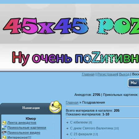
Главная
|
Регистрация
|
Выход
| Воск
Анекдотов:
2705
| Прикольных картинок
Главная
»
Поздравления
Навигация
Всего материалов в каталоге
:
205
Показано материалов
:
1-10
Юмор
С юбилеем
Лента анекдотов
[6]
Прикольные картинки
С днем Святого Валентина
[10]
Прикольное видео
С 23 февраля
[13]
Интересное!!!