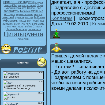
дилетант, а я - професс
прикольное видео
Градусы
cosmo
Club
на
нас
вставай
Пора
Поздравляю с достойны
уроки
школа
sms
Dance
Tone
Карикатуры
смешные
Галыгин
профессионализма!
истории
мультфильмы
выпуск
Коллегам
| Просмотров:
советский
мультик
погоди
14
Клипы
Афоризмы
праздники
новый
год
Дата:
19.02.2010
|
Комме
Заставки
смех
(На
MIX)
Вам
Мама
мультики
туалет
война
Стишки
Цитаты Рунета
за
попляшете
Цитаты
рунета
Афоизмы
Пришел домой палач с м
мешок шевелится.
Мини-чат
- Что там? - спрашивает
- Да вот, работу на дом
Поздравляем с повышен
чтобы на новом рабочем
всеми делами исключит