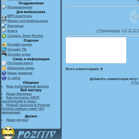
Поздравления
Поздравления
Для мобильника
MP3 реалтоны
Видео для мобильника
Картинки
« Предыдущая
|
21
22
23
Книги
Скачать Jimm Pozitiv
Отдохни
Онлайн радио
Онлайн ТВ
Онлайн игры
Связь и информация
Гостевая книга
Обратная связь
Всего комментариев
:
0
Наши правила
О сайте
Добавлять комментарии могут 
Общение
[
Рег
Наш поZитивный форум
Веб мастеру
Наши баннеры
Как получить 10575
посетителей в день!
Новый спонсор в Рунете!
Оплата любых сумм! Нет
минимума!
Друзья
Наши друзья