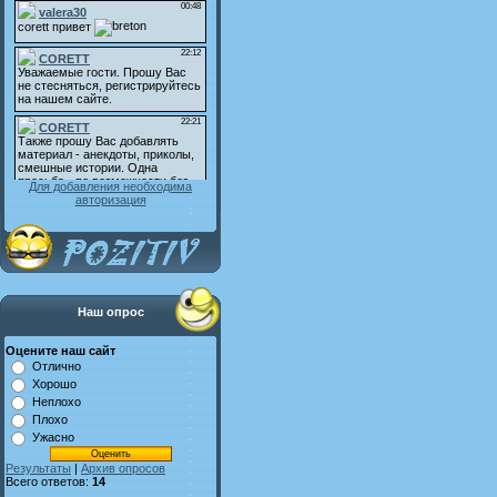
Для добавления необходима
авторизация
Наш опрос
Оцените наш сайт
Отлично
Хорошо
Неплохо
Плохо
Ужасно
Результаты
|
Архив опросов
Всего ответов:
14