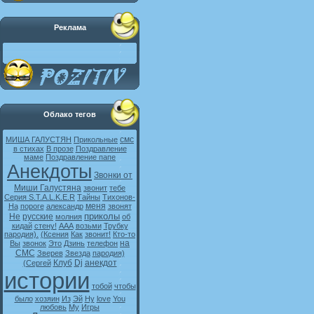
Реклама
Облако тегов
смс
МИША ГАЛУСТЯН
Прикольные
в стихах
В прозе
Поздравление
маме
Поздравление папе
Анекдоты
Звонки от
Миши Галустяна
звонит
тебе
Серия S.T.A.L.K.E.R
Тайны
Тихонов-
меня
На
пороге
александр
звонят
приколы
Не
русские
молния
об
кидай
стену!
ААА
возьми
Трубку
пародия).
(Ксения
Как
звонит!
Кто-то
на
Вы
звонок
Это
Дзинь
телефон
СМС
Зверев
Звезда
пародия)
Клуб
Dj
анекдот
(Сергей
истории
тобой
чтобы
было
хозяин
Из
Эй
Ну
love
You
любовь
My
Игры