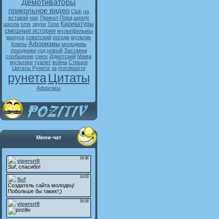
Демотиваторы
прикольное видео
Club
на
вставай
нас
Прикол
Пора
школу
Карикатуры
школа
sms
звуки
Tone
смешные истории
мультфильмы
выпуск
советский
погоди
мультик
Афоризмы
Клипы
молодежь
праздники
год
новый
Заставки
сообщение
смех
Идиотский
Мама
мультики
туалет
война
Стишки
Цитаты Рунета
за
попляшете
рунета
Цитаты
Афоизмы
Мини-чат