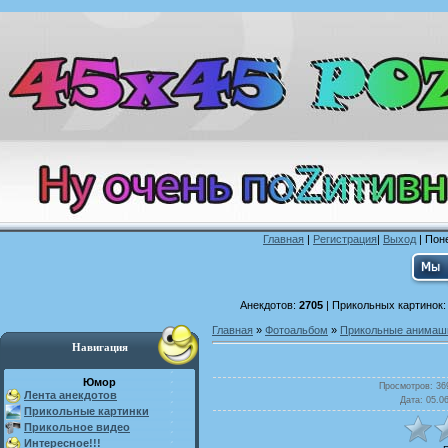
Главная
|
Регистрация
|
Выход
| Поне
Анекдотов:
2705
| Прикольных картинок
Главная
»
Фотоальбом
»
Прикольные анимаш
Навигация
Юмор
Просмотров
: 36
Лента анекдотов
Дата
: 05.0
Прикольные картинки
Прикольное видео
Интересное!!!