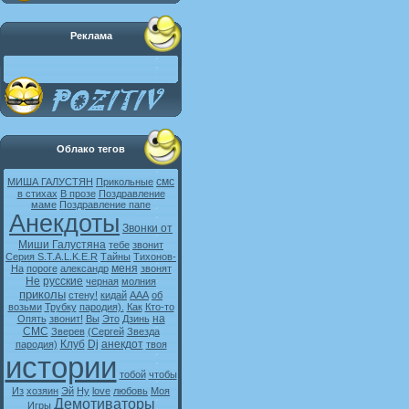
Реклама
Облако тегов
смс
МИША ГАЛУСТЯН
Прикольные
в стихах
В прозе
Поздравление
маме
Поздравление папе
Анекдоты
Звонки от
Миши Галустяна
тебе
звонит
Серия S.T.A.L.K.E.R
Тайны
Тихонов-
меня
На
пороге
александр
звонят
Не
русские
черная
молния
приколы
стену!
кидай
ААА
об
возьми
Трубку
пародия).
Как
Кто-то
на
Опять
звонит!
Вы
Это
Дзинь
СМС
Зверев
(Сергей
Звезда
Клуб
Dj
анекдот
пародия)
твоя
истории
тобой
чтобы
Из
хозяин
Эй
Ну
love
любовь
Моя
Демотиваторы
Игры