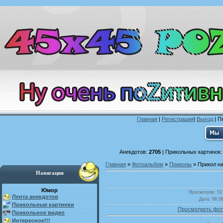
Главная
|
Регистрация
|
Выход
| П
Анекдотов:
2705
| Прикольных картинок
Главная
»
Фотоальбом
»
Приколы
» Прикол н
Навигация
Юмор
Просмотров
: 51
Лента анекдотов
Дата
: 06.0
Прикольные картинки
Просмотреть фот
Прикольное видео
Интересное!!!