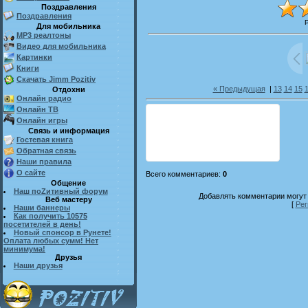
Поздравления
Поздравления
Для мобильника
MP3 реалтоны
Видео для мобильника
Картинки
Книги
Скачать Jimm Pozitiv
« Предыдущая
|
13
14
15
Отдохни
Онлайн радио
Онлайн ТВ
Онлайн игры
Связь и информация
Гостевая книга
Обратная связь
Наши правила
О сайте
Всего комментариев
:
0
Общение
Наш поZитивный форум
Добавлять комментарии могут 
Веб мастеру
[
Рег
Наши баннеры
Как получить 10575
посетителей в день!
Новый спонсор в Рунете!
Оплата любых сумм! Нет
минимума!
Друзья
Наши друзья