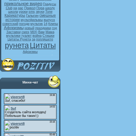
прикольное видео
Градусы
Club
на
нас
Прикол
Пора
школу
школа
уроки
sms
звуки
Tone
Карикатуры
смешные
Галыгин
истории
мультфильмы
выпуск
советский
погоди
мультик
14
Клипы
Афоризмы
новый
праздники
год
Заставки
смех
MIX)
Вам
Мама
мультики
туалет
война
Стишки
Цитаты Рунета
за
попляшете
рунета
Цитаты
Афоизмы
Мини-чат