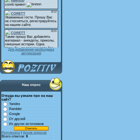
Для добавления необходима
авторизация
Наш опрос
Откуда вы узнали про на наш
сайт?
Yandex
Rambler
Google
От друзей
Из других источников
Результаты
|
Архив опросов
Всего ответов:
9