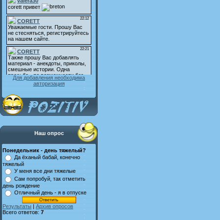
Для добавления необходима
авторизация
Наш опрос
Понедельник - день тяжелый?
Да ёханый бабай, конечно
тяжелый
У меня все дни тяжелые
Сам попробуй, так отметить
день рождение
Отличный день - я в отпуске
Результаты
|
Архив опросов
Всего ответов:
7