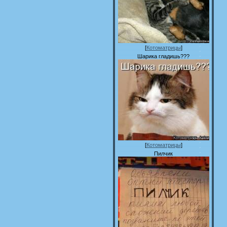
[
Котоматрицы
]
Шарика гладишь???
[
Котоматрицы
]
Пилчик