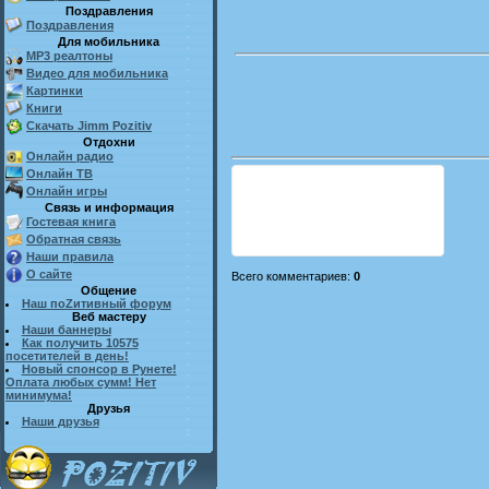
Поздравления
Поздравления
Для мобильника
MP3 реалтоны
Видео для мобильника
Картинки
Книги
Скачать Jimm Pozitiv
Отдохни
Онлайн радио
Онлайн ТВ
Онлайн игры
Связь и информация
Гостевая книга
Обратная связь
Наши правила
О сайте
Всего комментариев
:
0
Общение
Наш поZитивный форум
Веб мастеру
Наши баннеры
Как получить 10575
посетителей в день!
Новый спонсор в Рунете!
Оплата любых сумм! Нет
минимума!
Друзья
Наши друзья