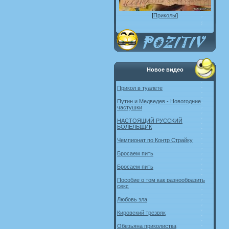
[
Приколы
]
Новое видео
Прикол в туалете
Путин и Медведев - Новогодние
частушки
НАСТОЯЩИЙ РУССКИЙ
БОЛЕЛЬЩИК
Чемпионат по Контр Страйку
Бросаем пить
Бросаем пить
Пособие о том как разнообразить
секс
Любовь зла
Кировский трезвяк
Обезьяна приколистка