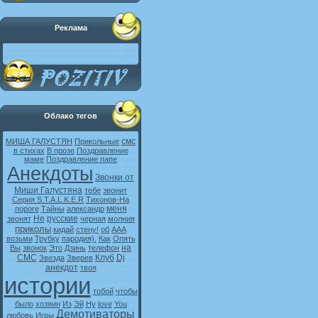
Реклама
Облако тегов
смс
МИША ГАЛУСТЯН
Прикольные
в стихах
В прозе
Поздравление
маме
Поздравление папе
Анекдоты
Звонки от
Миши Галустяна
тебе
звонит
Серия S.T.A.L.K.E.R
Тихонов-На
меня
пороге
Тайны
александр
Не
русские
звонят
черная
молния
приколы
кидай
стену!
об
ААА
возьми
Трубку
пародия).
Как
Опять
на
Вы
звонок
Это
Дзинь
телефон
СМС
Клуб
Dj
Звезда
Зверев
анекдот
твоя
истории
тобой
чтобы
было
хозяин
Из
Эй
Ну
love
You
Демотиваторы
любовь
Игры