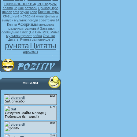
прикольное видео
Градусы
cosmo
на
нас
вставай
Прикол
Пора
Карикатуры
школу
sms
звуки
Tone
смешные истории
мультфильмы
выпуск
мультик
погоди
советский
14
Афоризмы
Клипы
молодежь
праздники
год
новый
Заставки
сообщение
смех
(На
Вам
MIX)
Мама
мультики
туалет
война
Стишки
Цитаты Рунета
за
попляшете
рунета
Цитаты
Афоизмы
Мини-чат