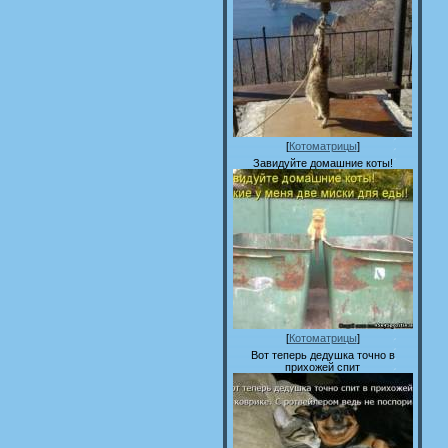
[
Котоматрицы
]
Завидуйте домашние коты!
[
Котоматрицы
]
Вот теперь дедушка точно в
прихожей спит