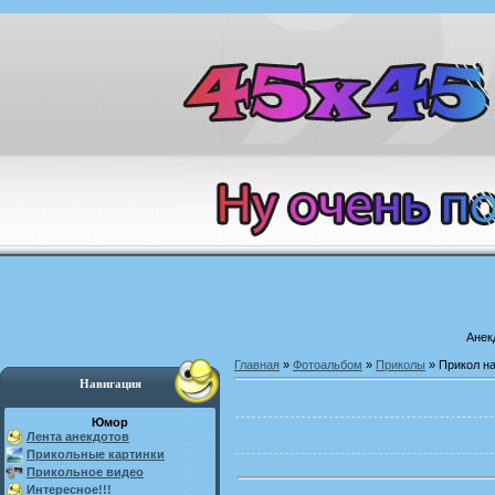
Анек
Главная
»
Фотоальбом
»
Приколы
» Прикол н
Навигация
Юмор
Лента анекдотов
Прикольные картинки
Прикольное видео
Интересное!!!