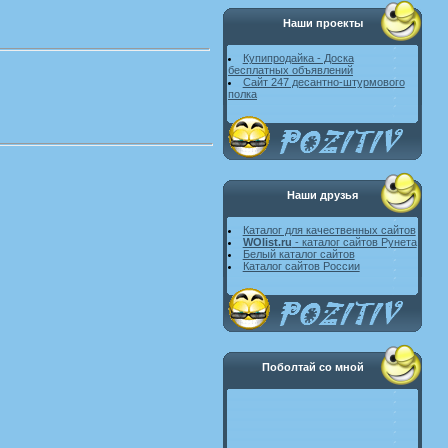
Наши проекты
Купипродайка - Доска
бесплатных объявлений
Сайт 247 десантно-штурмового
полка
Наши друзья
Каталог для качественных сайтов
WOlist.ru
- каталог сайтов Рунета
Белый каталог сайтов
Каталог сайтов России
Поболтай со мной