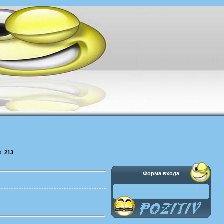
р:
213
Форма входа