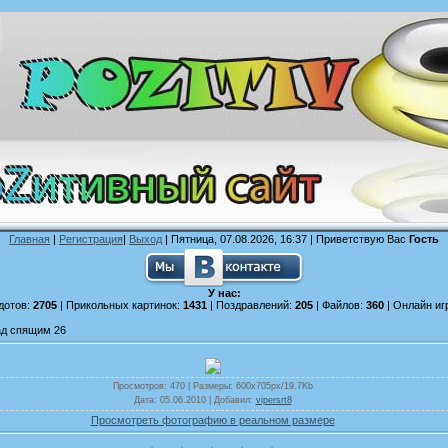
Главная
|
Регистрация
|
Выход
| Пятница, 07.08.2026, 16:37 |
Приветствую Вас
Гость
У нас:
дотов:
2705
| Прикольных картинок:
1431
| Поздравлений:
205
| Файлов:
360
| Онлайн иг
ад спящим 26
Просмотров
: 470 |
Размеры
: 600x705px/19.7Kb
Дата
: 05.06.2010 |
Добавил
:
vipersrt8
Просмотреть фотографию в реальном размере