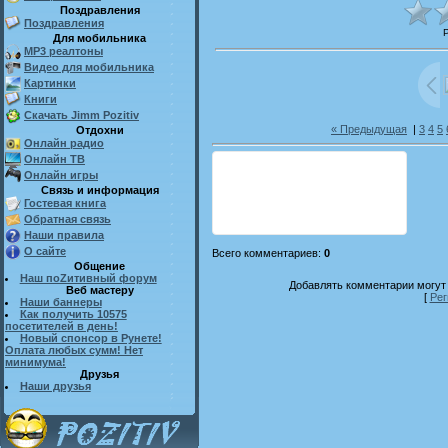
Поздравления
Поздравления
Для мобильника
MP3 реалтоны
Видео для мобильника
Картинки
Книги
Скачать Jimm Pozitiv
« Предыдущая
|
3
4
5
Отдохни
Онлайн радио
Онлайн ТВ
Онлайн игры
Связь и информация
Гостевая книга
Обратная связь
Наши правила
О сайте
Всего комментариев
:
0
Общение
Наш поZитивный форум
Добавлять комментарии могут 
Веб мастеру
[
Рег
Наши баннеры
Как получить 10575
посетителей в день!
Новый спонсор в Рунете!
Оплата любых сумм! Нет
минимума!
Друзья
Наши друзья