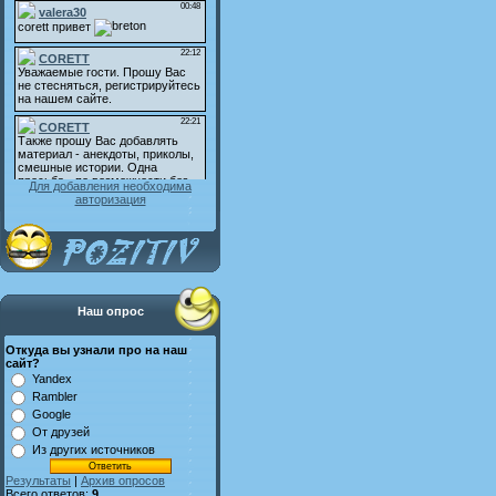
Для добавления необходима
авторизация
Наш опрос
Откуда вы узнали про на наш
сайт?
Yandex
Rambler
Google
От друзей
Из других источников
Результаты
|
Архив опросов
Всего ответов:
9