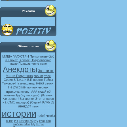
Реклама
Облако тегов
смс
МИША ГАЛУСТЯН
Прикольные
в стихах
В прозе
Поздравление
маме
Поздравление папе
Анекдоты
Звонки от
Миши Галустяна
звонит
тебе
Серия S.T.A.L.K.E.R
пороге
Тайны
меня
Тихонов-На
александр
звонят
Не
русские
молния
черная
приколы
стену!
ААА
кидай
об
возьми
Трубку
пародия).
(Ксения
Как
звонит!
Вы
звонок
Это
телефон
на СМС
Клуб
Dj
пародия)
(Сергей
анекдот
твоя
истории
тобой
чтобы
было
Из
хозяин
Эй
Ну
love
You
любовь
Моя
My
Игры