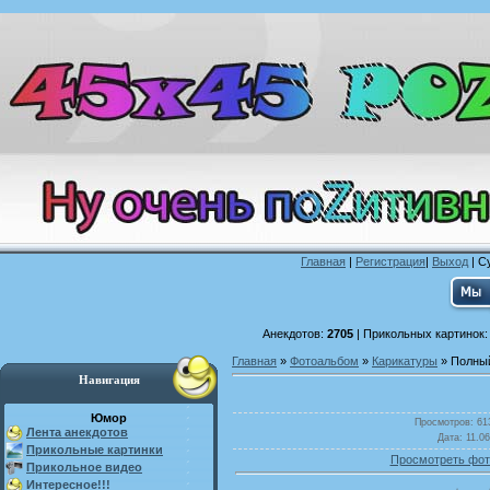
Главная
|
Регистрация
|
Выход
| С
Анекдотов:
2705
| Прикольных картинок
Главная
»
Фотоальбом
»
Карикатуры
» Полный
Навигация
Юмор
Просмотров
: 61
Лента анекдотов
Дата
: 11.0
Прикольные картинки
Просмотреть фот
Прикольное видео
Интересное!!!