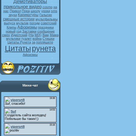
Демотиваторы
прикольное видео
cosmo
на
нас
Прикол
Пора
школу
уроки
sms
Карикатуры
звуки
Галыгин
смешные истории
мультфильмы
выпуск
мультик
погоди
советский
Афоризмы
Клипы
праздники
новый
год
Заставки
сообщение
смех
Идиотский
(На
MIX)
Вам
Мама
мультики
туалет
война
Стишки
Цитаты Рунета
за
попляшете
Цитаты
рунета
Афоизмы
Мини-чат