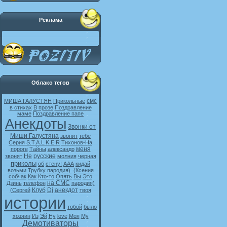
Реклама
Облако тегов
смс
МИША ГАЛУСТЯН
Прикольные
в стихах
В прозе
Поздравление
маме
Поздравление папе
Анекдоты
Звонки от
Миши Галустяна
звонит
тебе
Серия S.T.A.L.K.E.R
Тихонов-На
меня
пороге
Тайны
александр
Не
русские
звонят
молния
черная
приколы
об
стену!
ААА
кидай
возьми
Трубку
пародия).
(Ксения
собчак
Как
Кто-то
Опять
Вы
Это
на СМС
Дзинь
телефон
пародия)
Клуб
Dj
анекдот
(Сергей
твоя
истории
тобой
было
хозяин
Из
Эй
Ну
love
Моя
My
Демотиваторы