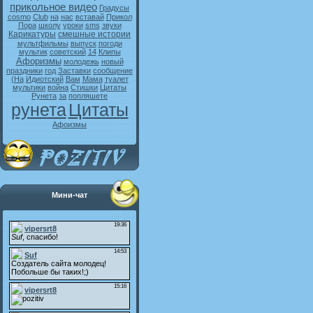
прикольное видео
Градусы
cosmo
Club
на
нас
вставай
Прикол
Пора
школу
уроки
sms
звуки
Карикатуры
смешные истории
мультфильмы
выпуск
погоди
мультик
советский
14
Клипы
Афоризмы
молодежь
новый
праздники
год
Заставки
сообщение
(На
Идиотский
Вам
Мама
туалет
мультики
война
Стишки
Цитаты
Рунета
за
попляшете
рунета
Цитаты
Афоизмы
Мини-чат