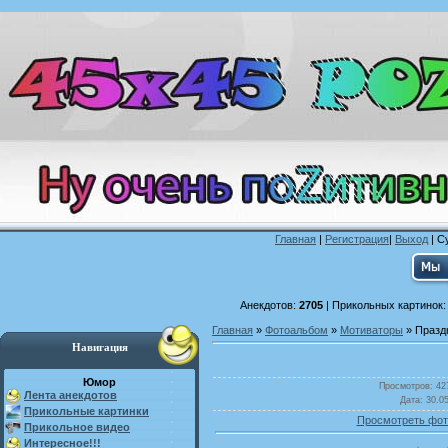
Главная
|
Регистрация
|
Выход
| С
Анекдотов:
2705
| Прикольных картинок
Главная
»
Фотоальбом
»
Мотиваторы
» Праздн
Навигация
Юмор
Просмотров
: 42
Лента анекдотов
Дата
: 30.0
Прикольные картинки
Просмотреть фот
Прикольное видео
Интересное!!!