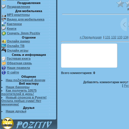
Поздравления
Поздравления
Для мобильника
MP3 реалтоны
Видео для мобильника
Картинки
Книги
Скачать Jimm Pozitiv
« Предыдущая
|
131
132
133
134
Отдохни
Онлайн радио
Онлайн ТВ
Онлайн игры
Связь и информация
Гостевая книга
Обратная связь
Наши правила
О сайте
Всего комментариев
:
0
Общение
Наш поZитивный форум
Добавлять комментарии могут 
Веб мастеру
[
Рег
Наши баннеры
Как получить 10575
посетителей в день!
Новый спонсор в Рунете!
Оплата любых сумм! Нет
минимума!
Друзья
Наши друзья