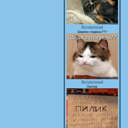
[
Котоматрицы
]
Шарика гладишь???
[
Котоматрицы
]
Пилчик