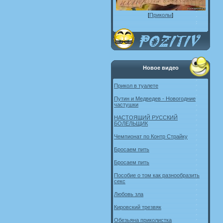
[
Приколы
]
Новое видео
Прикол в туалете
Путин и Медведев - Новогодние
частушки
НАСТОЯЩИЙ РУССКИЙ
БОЛЕЛЬЩИК
Чемпионат по Контр Страйку
Бросаем пить
Бросаем пить
Пособие о том как разнообразить
секс
Любовь зла
Кировский трезвяк
Обезьяна приколистка