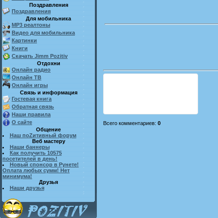
Поздравления
Поздравления
Для мобильника
MP3 реалтоны
Видео для мобильника
Картинки
Книги
Скачать Jimm Pozitiv
Отдохни
Онлайн радио
Онлайн ТВ
Онлайн игры
Связь и информация
Гостевая книга
Обратная связь
Наши правила
О сайте
Всего комментариев
:
0
Общение
Наш поZитивный форум
Веб мастеру
Наши баннеры
Как получить 10575
посетителей в день!
Новый спонсор в Рунете!
Оплата любых сумм! Нет
минимума!
Друзья
Наши друзья