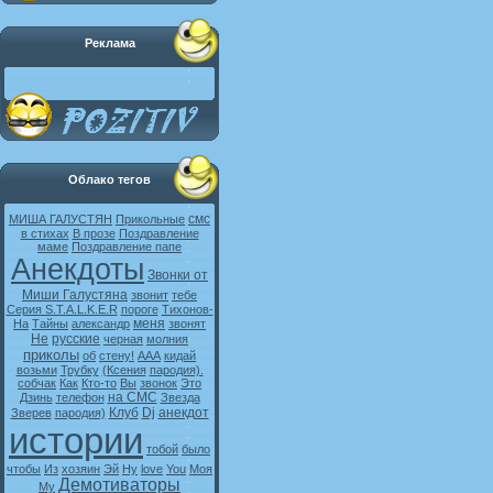
Реклама
Облако тегов
смс
МИША ГАЛУСТЯН
Прикольные
в стихах
В прозе
Поздравление
маме
Поздравление папе
Анекдоты
Звонки от
Миши Галустяна
звонит
тебе
Серия S.T.A.L.K.E.R
пороге
Тихонов-
меня
На
Тайны
александр
звонят
Не
русские
черная
молния
приколы
об
стену!
ААА
кидай
возьми
Трубку
(Ксения
пародия).
собчак
Как
Кто-то
Вы
звонок
Это
на СМС
Дзинь
телефон
Звезда
Клуб
Dj
анекдот
Зверев
пародия)
истории
тобой
было
чтобы
Из
хозяин
Эй
Ну
love
You
Моя
Демотиваторы
My