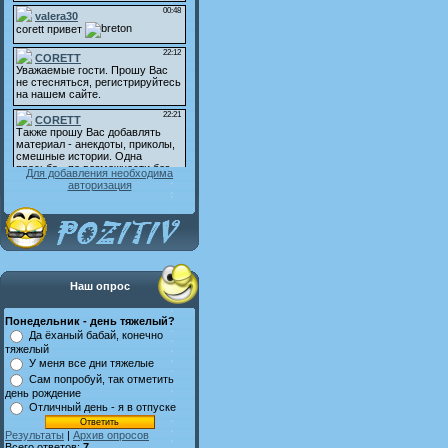
Для добавления необходима
авторизация
Наш опрос
Понедельник - день тяжелый?
Да ёханый бабай, конечно
тяжелый
У меня все дни тяжелые
Сам попробуй, так отметить
день рождение
Отличный день - я в отпуске
Результаты
|
Архив опросов
Всего ответов:
7