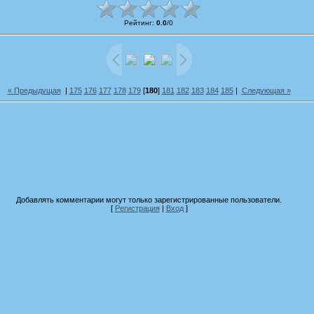
Рейтинг
:
0.0
/
0
« Предыдущая
|
175
176
177
178
179
[
180
]
181
182
183
184
185
|
Следующая »
Добавлять комментарии могут только зарегистрированные пользователи.
[
Регистрация
|
Вход
]