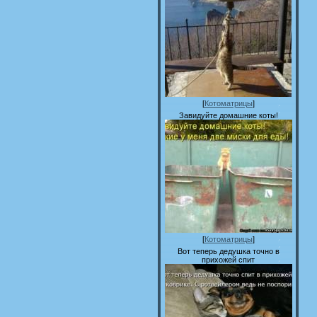
[
Котоматрицы
]
Завидуйте домашние коты!
[
Котоматрицы
]
Вот теперь дедушка точно в
прихожей спит