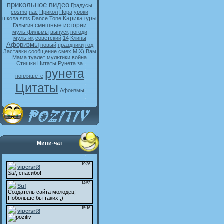
прикольное видео
Градусы
cosmo
нас
Прикол
Пора
уроки
Карикатуры
школа
sms
Dance
Tone
смешные истории
Галыгин
мультфильмы
выпуск
погоди
мультик
советский
14
Клипы
Афоризмы
новый
праздники
год
Заставки
сообщение
смех
MIX)
Вам
Мама
туалет
мультики
война
Стишки
Цитаты Рунета
за
рунета
попляшете
Цитаты
Афоизмы
Мини-чат