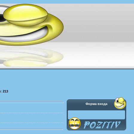
р:
213
Форма входа