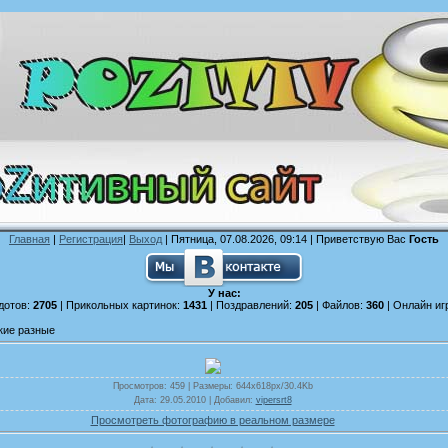
Главная
|
Регистрация
|
Выход
| Пятница, 07.08.2026, 09:14 |
Приветствую Вас
Гость
У нас:
дотов:
2705
| Прикольных картинок:
1431
| Поздравлений:
205
| Файлов:
360
| Онлайн иг
кие разные
Просмотров
: 459 |
Размеры
: 644x618px/30.4Kb
Дата
: 29.05.2010 |
Добавил
:
vipersrt8
Просмотреть фотографию в реальном размере