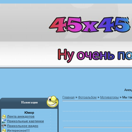
Анек
Главная
»
Фотоальбом
»
Мотиваторы
» Мы та
Навигация
Юмор
Лента анекдотов
Прикольные картинки
Прикольное видео
Интересное!!!