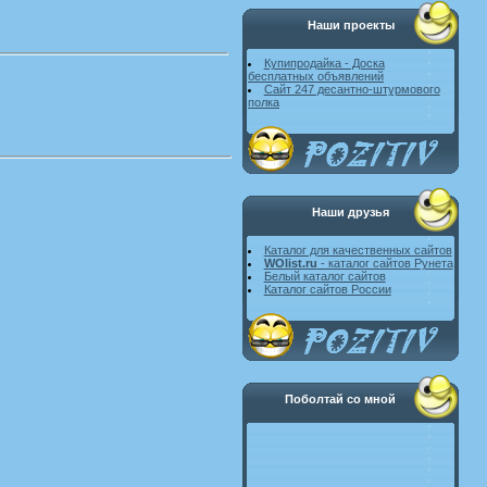
Наши проекты
Купипродайка - Доска
бесплатных объявлений
Сайт 247 десантно-штурмового
полка
Наши друзья
Каталог для качественных сайтов
WOlist.ru
- каталог сайтов Рунета
Белый каталог сайтов
Каталог сайтов России
Поболтай со мной