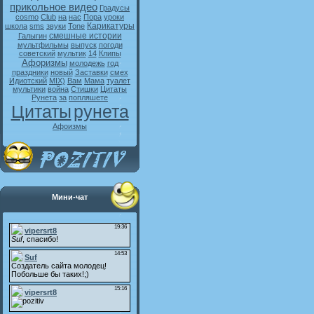
прикольное видео
Градусы
cosmo
Club
на
нас
Пора
уроки
Карикатуры
школа
sms
звуки
Tone
смешные истории
Галыгин
мультфильмы
выпуск
погоди
советский
мультик
14
Клипы
Афоризмы
молодежь
год
праздники
новый
Заставки
смех
Идиотский
MIX)
Вам
Мама
туалет
мультики
война
Стишки
Цитаты
Рунета
за
попляшете
Цитаты
рунета
Афоизмы
Мини-чат