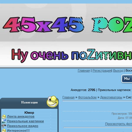
Главная
|
Регистрация
|
Выход
| Воск
Анекдотов:
2705
| Прикольных картинок
Главная
»
Фотоальбом
»
Демотиваторы
» Сис
Навигация
Юмор
Просмотров
: 55
Лента анекдотов
Дата
: 07.0
Прикольные картинки
Просмотреть фот
Прикольное видео
Интересное!!!