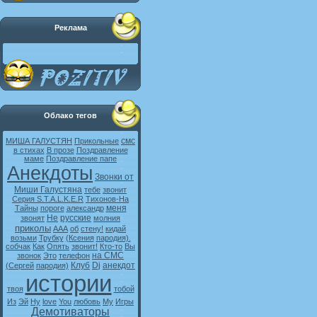
Реклама
Облако тегов
смс
МИША ГАЛУСТЯН
Прикольные
в стихах
В прозе
Поздравление
маме
Поздравление папе
Анекдоты
Звонки от
Миши Галустяна
тебе
звонит
Серия S.T.A.L.K.E.R
Тихонов-На
меня
Тайны
пороге
александр
Не
русские
звонят
молния
приколы
ААА
об
стену!
кидай
возьми
Трубку
(Ксения
пародия).
собчак
Как
Опять
звонит!
Кто-то
Вы
на СМС
звонок
Это
телефон
Клуб
Dj
анекдот
(Сергей
пародия)
истории
твоя
тобой
Из
Эй
Ну
love
You
любовь
My
Игры
Демотиваторы