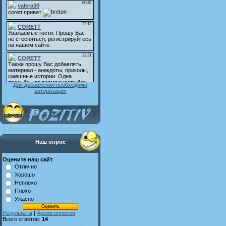
Для добавления необходима
авторизация
Наш опрос
Оцените наш сайт
Отлично
Хорошо
Неплохо
Плохо
Ужасно
Результаты
|
Архив опросов
Всего ответов:
14