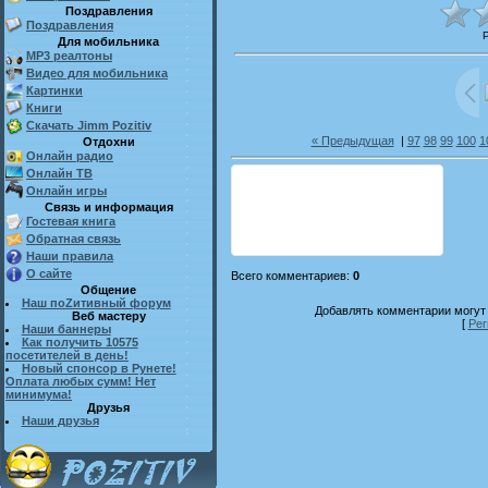
Поздравления
Поздравления
Для мобильника
MP3 реалтоны
Видео для мобильника
Картинки
Книги
Скачать Jimm Pozitiv
« Предыдущая
|
97
98
99
100
1
Отдохни
Онлайн радио
Онлайн ТВ
Онлайн игры
Связь и информация
Гостевая книга
Обратная связь
Наши правила
О сайте
Всего комментариев
:
0
Общение
Наш поZитивный форум
Добавлять комментарии могут 
Веб мастеру
[
Рег
Наши баннеры
Как получить 10575
посетителей в день!
Новый спонсор в Рунете!
Оплата любых сумм! Нет
минимума!
Друзья
Наши друзья