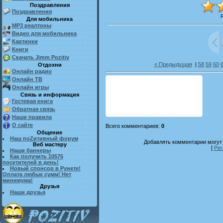
Поздравления
Поздравления
Для мобильника
MP3 реалтоны
Видео для мобильника
Картинки
Книги
Скачать Jimm Pozitiv
« Предыдущая
|
58
59
60
Отдохни
Онлайн радио
Онлайн ТВ
Онлайн игры
Связь и информация
Гостевая книга
Обратная связь
Наши правила
О сайте
Всего комментариев
:
0
Общение
Наш поZитивный форум
Добавлять комментарии могут 
Веб мастеру
[
Рег
Наши баннеры
Как получить 10575
посетителей в день!
Новый спонсор в Рунете!
Оплата любых сумм! Нет
минимума!
Друзья
Наши друзья