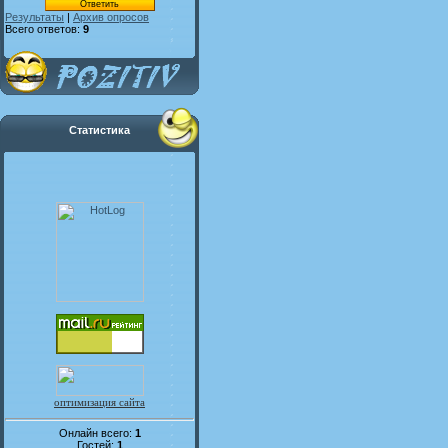
Результаты
|
Архив опросов
Всего ответов:
9
Статистика
оптимизация сайта
Онлайн всего:
1
Гостей:
1