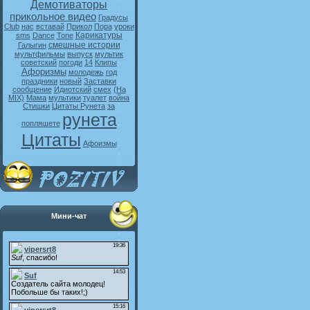
Демотиваторы
прикольное видео
Градусы
Club
нас
вставай
Прикол
Пора
уроки
Карикатуры
sms
Dance
Tone
смешные истории
Галыгин
мультфильмы
выпуск
мультик
советский
погоди
14
Клипы
Афоризмы
молодежь
год
праздники
новый
Заставки
сообщение
Идиотский
смех
(На
MIX)
Мама
мультики
туалет
война
Стишки
Цитаты Рунета
за
рунета
попляшете
Цитаты
Афоизмы
Мини-чат