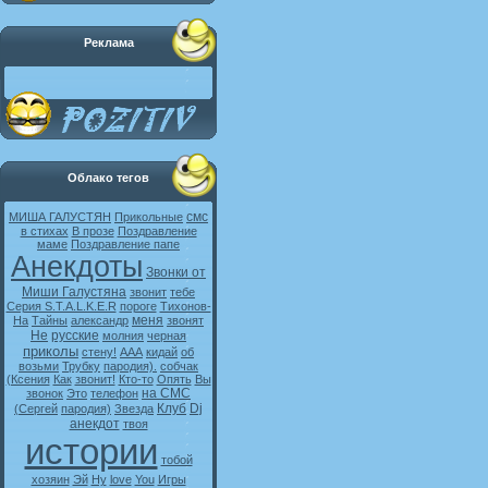
Реклама
Облако тегов
смс
МИША ГАЛУСТЯН
Прикольные
в стихах
В прозе
Поздравление
маме
Поздравление папе
Анекдоты
Звонки от
Миши Галустяна
звонит
тебе
Серия S.T.A.L.K.E.R
пороге
Тихонов-
меня
На
Тайны
александр
звонят
Не
русские
молния
черная
приколы
стену!
ААА
кидай
об
возьми
Трубку
пародия).
собчак
(Ксения
Как
звонит!
Кто-то
Опять
Вы
на СМС
звонок
Это
телефон
Клуб
Dj
(Сергей
пародия)
Звезда
анекдот
твоя
истории
тобой
хозяин
Эй
Ну
love
You
Игры