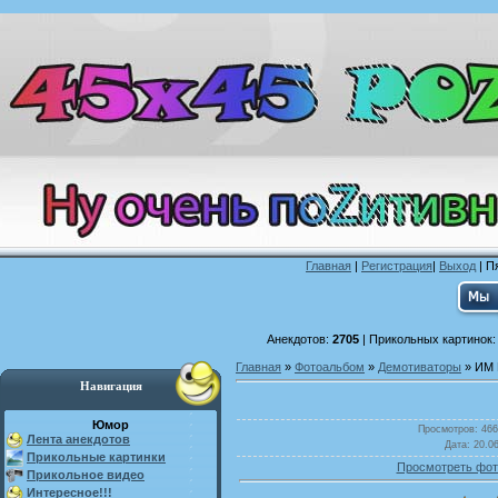
Главная
|
Регистрация
|
Выход
| П
Анекдотов:
2705
| Прикольных картинок
Главная
»
Фотоальбом
»
Демотиваторы
» ИМ 
Навигация
Юмор
Просмотров
: 466
Лента анекдотов
Дата
: 20.0
Прикольные картинки
Просмотреть фот
Прикольное видео
Интересное!!!