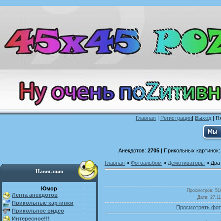
Главная
|
Регистрация
|
Выход
| П
Анекдотов:
2705
| Прикольных картинок
Главная
»
Фотоальбом
»
Демотиваторы
» Два
Навигация
Юмор
Просмотров
: 51
Лента анекдотов
Дата
: 27.1
Прикольные картинки
Просмотреть фот
Прикольное видео
Интересное!!!