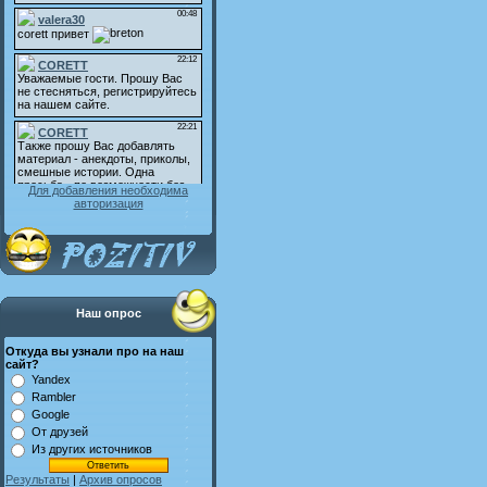
Для добавления необходима
авторизация
Наш опрос
Откуда вы узнали про на наш
сайт?
Yandex
Rambler
Google
От друзей
Из других источников
Результаты
|
Архив опросов