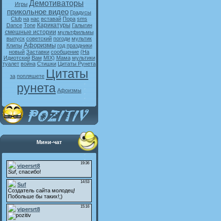
Демотиваторы
Игры
прикольное видео
Градусы
Club
на
нас
вставай
Пора
sms
Карикатуры
Dance
Tone
Галыгин
смешные истории
мультфильмы
выпуск
советский
погоди
мультик
Афоризмы
Клипы
год
праздники
новый
Заставки
сообщение
(На
Идиотский
Вам
MIX)
Мама
мультики
туалет
война
Стишки
Цитаты Рунета
Цитаты
за
попляшете
рунета
Афоизмы
Мини-чат