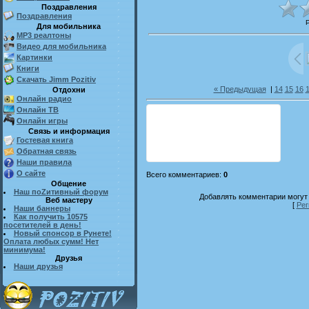
Поздравления
Поздравления
Для мобильника
MP3 реалтоны
Видео для мобильника
Картинки
Книги
Скачать Jimm Pozitiv
« Предыдущая
|
14
15
16
Отдохни
Онлайн радио
Онлайн ТВ
Онлайн игры
Связь и информация
Гостевая книга
Обратная связь
Наши правила
О сайте
Всего комментариев
:
0
Общение
Наш поZитивный форум
Добавлять комментарии могут 
Веб мастеру
[
Рег
Наши баннеры
Как получить 10575
посетителей в день!
Новый спонсор в Рунете!
Оплата любых сумм! Нет
минимума!
Друзья
Наши друзья