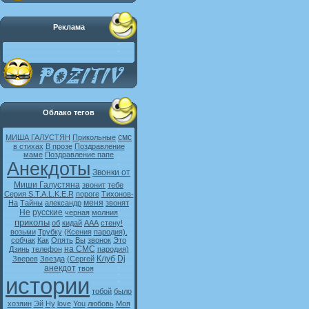
Реклама
Облако тегов
смс
МИША ГАЛУСТЯН
Прикольные
в стихах
В прозе
Поздравление
маме
Поздравление папе
Анекдоты
Звонки от
Миши Галустяна
звонит
тебе
Серия S.T.A.L.K.E.R
пороге
Тихонов-
меня
На
Тайны
александр
звонят
Не
русские
черная
молния
приколы
об
кидай
ААА
стену!
возьми
Трубку
(Ксения
пародия).
собчак
Как
Опять
Вы
звонок
Это
на СМС
Дзинь
телефон
пародия)
Клуб
Dj
Зверев
Звезда
(Сергей
анекдот
твоя
истории
тобой
было
хозяин
Эй
Ну
love
You
любовь
Моя