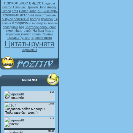
прикольное видео
Градусы
cosmo
Club
нас
Прикол
Пора
школу
Карикатуры
школа
sms
Dance
Tone
смешные истории
мультфильмы
выпуск
советский
погоди
мультик
14
Афоризмы
Клипы
молодежь
новый
праздники
год
Заставки
сообщение
смех
Идиотский
(На
Вам
Мама
мультики
туалет
война
Стишки
Цитаты Рунета
за
попляшете
Цитаты
рунета
Афоизмы
Мини-чат