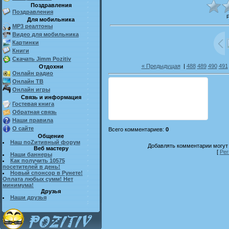
Поздравления
Поздравления
Для мобильника
MP3 реалтоны
Видео для мобильника
Картинки
Книги
Скачать Jimm Pozitiv
« Предыдущая
|
488
489
490
491
Отдохни
Онлайн радио
Онлайн ТВ
Онлайн игры
Связь и информация
Гостевая книга
Обратная связь
Наши правила
О сайте
Всего комментариев
:
0
Общение
Наш поZитивный форум
Добавлять комментарии могут 
Веб мастеру
[
Рег
Наши баннеры
Как получить 10575
посетителей в день!
Новый спонсор в Рунете!
Оплата любых сумм! Нет
минимума!
Друзья
Наши друзья