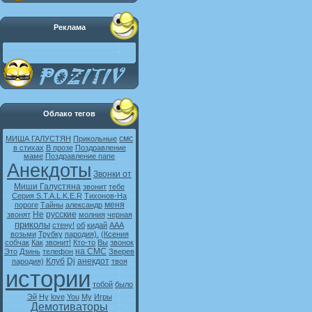
Реклама
Облако тегов
смс
МИША ГАЛУСТЯН
Прикольные
в стихах
В прозе
Поздравление
маме
Поздравление папе
Анекдоты
Звонки от
Миши Галустяна
звонит
тебе
Серия S.T.A.L.K.E.R
Тихонов-На
меня
пороге
Тайны
александр
Не
русские
звонят
молния
черная
приколы
стену!
об
кидай
ААА
возьми
Трубку
пародия).
(Ксения
собчак
Как
звонит!
Кто-то
Вы
звонок
на СМС
Это
Дзинь
телефон
Зверев
Клуб
Dj
анекдот
пародия)
твоя
истории
тобой
было
Эй
Ну
love
You
My
Игры
Демотиваторы