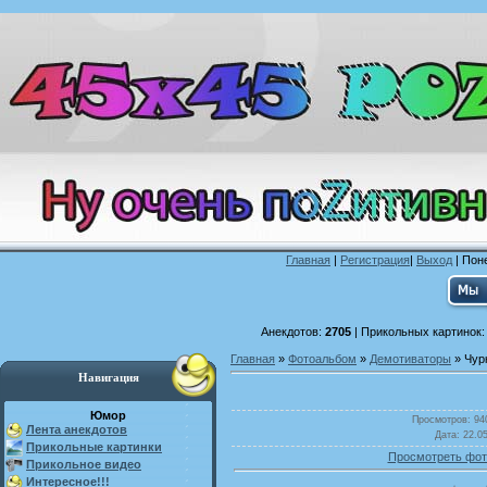
Главная
|
Регистрация
|
Выход
| Поне
Анекдотов:
2705
| Прикольных картинок
Главная
»
Фотоальбом
»
Демотиваторы
» Чур
Навигация
Юмор
Просмотров
: 94
Лента анекдотов
Дата
: 22.0
Прикольные картинки
Просмотреть фот
Прикольное видео
Интересное!!!