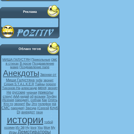
Реклама
Облако тегов
смс
МИША ГАЛУСТЯН
Прикольные
в стихах
В прозе
Поздравление
маме
Поздравление папе
Анекдоты
Звонки от
Миши Галустяна
тебе
звонит
Серия S.T.A.L.K.E.R
Тайны
пороге
меня
Тихонов-На
александр
звонят
приколы
Не
русские
черная
стену!
ААА
кидай
об
возьми
Трубку
(Ксения
пародия).
собчак
Как
Опять
на
Кто-то
звонит!
Вы
Это
телефон
СМС
Клуб
пародия)
Звезда
(Сергей
Dj
анекдот
твоя
истории
тобой
хозяин
Из
Эй
Ну
love
You
Моя
My
Демотиваторы
Игры