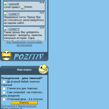
Для добавления необходима
авторизация
Наш опрос
Понедельник - день тяжелый?
Да ёханый бабай, конечно
тяжелый
У меня все дни тяжелые
Сам попробуй, так отметить
день рождение
Отличный день - я в отпуске
Результаты
|
Архив опросов
Всего ответов:
7