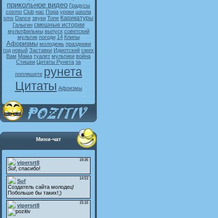
прикольное видео
Градусы
cosmo
Club
нас
Пора
уроки
школа
Карикатуры
sms
Dance
звуки
Tone
смешные истории
Галыгин
мультфильмы
выпуск
советский
мультик
погоди
14
Клипы
Афоризмы
молодежь
праздники
год
новый
Заставки
Идиотский
смех
Вам
Мама
туалет
мультики
война
Стишки
Цитаты Рунета
за
рунета
попляшете
Цитаты
Афоизмы
Мини-чат