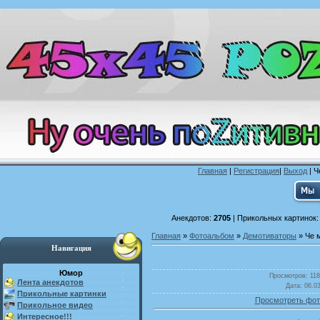
Главная
|
Регистрация
|
Выход
| Ч
Анекдотов:
2705
| Прикольных картинок
Главная
»
Фотоальбом
»
Демотиваторы
» Че 
Навигация
Юмор
Просмотров
: 11
Лента анекдотов
Дата
: 06.0
Прикольные картинки
Просмотреть фот
Прикольное видео
Интересное!!!