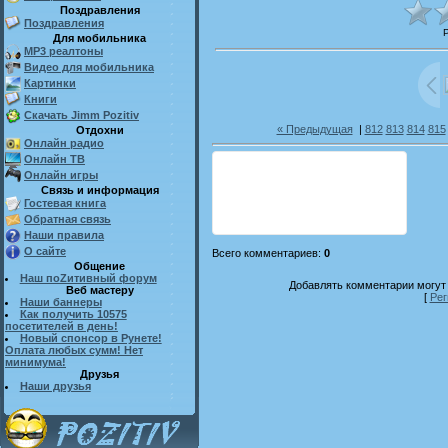
Поздравления
Поздравления
Для мобильника
MP3 реалтоны
Видео для мобильника
Картинки
Книги
Скачать Jimm Pozitiv
« Предыдущая
|
812
813
814
815
Отдохни
Онлайн радио
Онлайн ТВ
Онлайн игры
Связь и информация
Гостевая книга
Обратная связь
Наши правила
О сайте
Всего комментариев
:
0
Общение
Наш поZитивный форум
Добавлять комментарии могут 
Веб мастеру
[
Рег
Наши баннеры
Как получить 10575
посетителей в день!
Новый спонсор в Рунете!
Оплата любых сумм! Нет
минимума!
Друзья
Наши друзья