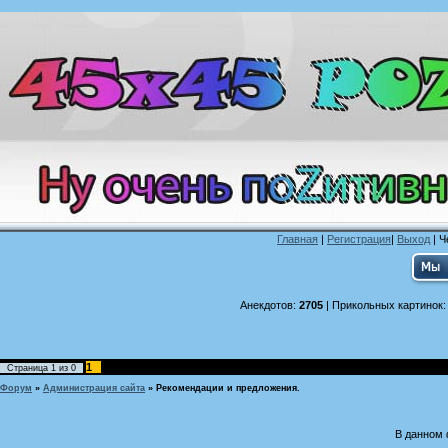
Главная
|
Регистрация
|
Выход
| Ч
Анекдотов:
2705
| Прикольных картинок
1
Страница
1
из
0
Форум
»
Администрация сайта
»
Рекомендации и предложения.
В данном 