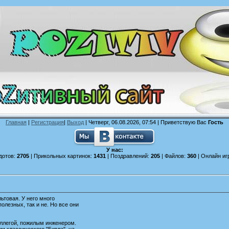
Главная
|
Регистрация
|
Выход
| Четверг, 06.08.2026, 07:54 |
Приветствую Вас
Гость
У нас:
дотов:
2705
| Прикольных картинок:
1431
| Поздравлений:
205
| Файлов:
360
| Онлайн иг
ьтовая. У него много
олезных, так и не. Но все они
оллегой, пожилым инженером.
м классического "Битла", на