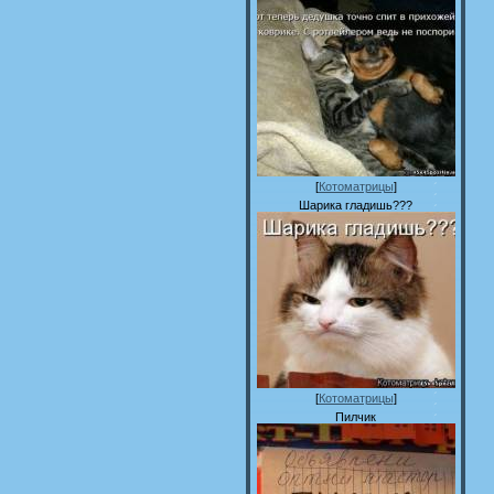
[
Котоматрицы
]
Шарика гладишь???
[
Котоматрицы
]
Пилчик