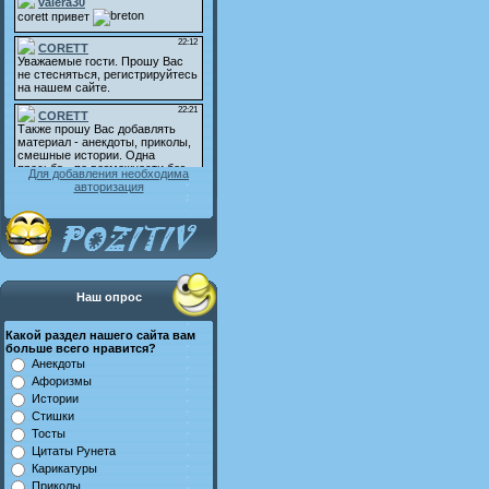
Для добавления необходима
авторизация
Наш опрос
Какой раздел нашего сайта вам
больше всего нравится?
Анекдоты
Афоризмы
Истории
Стишки
Тосты
Цитаты Рунета
Карикатуры
Приколы