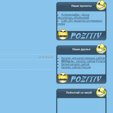
Наши проекты
Купипродайка - Доска
бесплатных объявлений
Сайт 247 десантно-штурмового
полка
Наши друзья
Каталог для качественных сайтов
WOlist.ru
- каталог сайтов Рунета
Белый каталог сайтов
Каталог сайтов России
Поболтай со мной