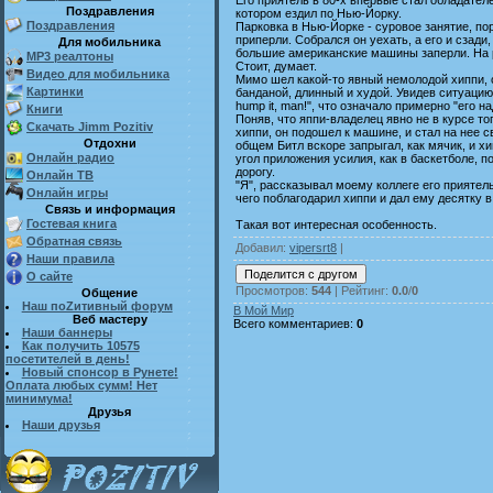
Поздравления
котором ездил по Нью-Йорку.
Поздравления
Парковка в Нью-Йорке - суровое занятие, поро
приперли. Собрался он уехать, а его и сзади,
Для мобильника
большие американские машины заперли. На р
MP3 реалтоны
Стоит, думает.
Видео для мобильника
Мимо шел какой-то явный немолодой хиппи,
Картинки
банданой, длинный и худой. Увидев ситуацию, 
hump it, man!", что означало примерно "его н
Книги
Поняв, что яппи-владелец явно не в курсе тог
Скачать Jimm Pozitiv
хиппи, он подошел к машине, и стал на нее с
Отдохни
общем Битл вскоре запрыгал, как мячик, и хи
Онлайн радио
угол приложения усилия, как в баскетболе, п
дорогу.
Онлайн ТВ
"Я", рассказывал моему коллеге его приятель
Онлайн игры
чего поблагодарил хиппи и дал ему десятку в
Связь и информация
Гостевая книга
Такая вот интересная особенность.
Обратная связь
Добавил
:
vipersrt8
|
Наши правила
О сайте
Просмотров
:
544
|
Рейтинг
:
0.0
/
0
Общение
Наш поZитивный форум
В Мой Мир
Веб мастеру
Всего комментариев
:
0
Наши баннеры
Как получить 10575
посетителей в день!
Новый спонсор в Рунете!
Оплата любых сумм! Нет
минимума!
Друзья
Наши друзья