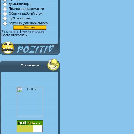
Демотиваторы
Прикольные анимашки
Обои на рабочий стол
mp3 реалтоны
Картинки для мобильного
Результаты
|
Архив опросов
Всего ответов:
5
Статистика