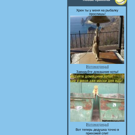
Хрен ты у меня на рыбалку
проспишь!
[
Котоматрицы
]
Завидуйте домашние коты!
[
Котоматрицы
]
Вот теперь дедушка точно в
прихожей спит