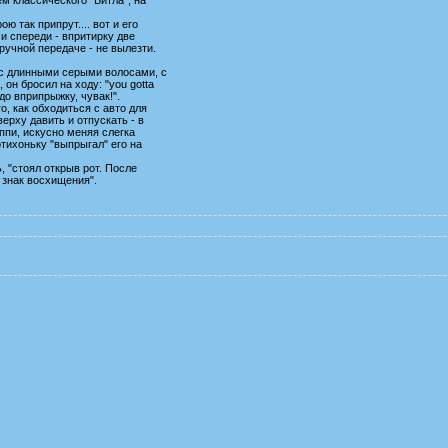
ю так припрут.... вот и его
 и спереди - впритирку две
учной передаче - не вылезти.
 с длинными серыми волосами, с
он бросил на ходу: "you gotta
адо вприпрыжку, чувак!".
о, как обходиться с авто для
верху давить и отпускать - в
ппи, искусно меняя слегка
отихоньку "выпрыгал" его на
, "стоял открыв рот. После
 знак восхищения".