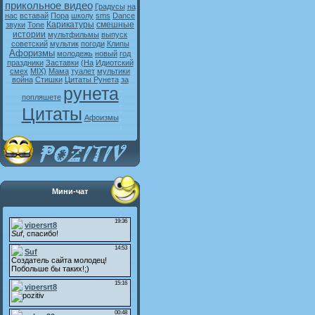
прикольное видео
Градусы
на
нас
вставай
Пора
школу
sms
Dance
Карикатуры
смешные
звуки
Tone
истории
мультфильмы
выпуск
советский
мультик
погоди
Клипы
Афоризмы
молодежь
новый
год
праздники
Заставки
(На
Идиотский
смех
MIX)
Мама
туалет
мультики
война
Стишки
Цитаты Рунета
за
рунета
попляшете
Цитаты
Афоизмы
Мини-чат