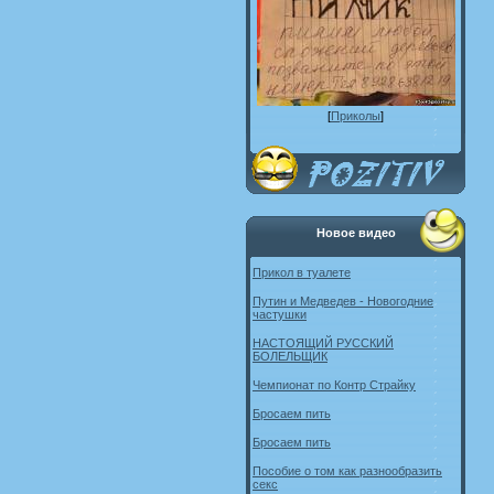
[
Приколы
]
Новое видео
Прикол в туалете
Путин и Медведев - Новогодние
частушки
НАСТОЯЩИЙ РУССКИЙ
БОЛЕЛЬЩИК
Чемпионат по Контр Страйку
Бросаем пить
Бросаем пить
Пособие о том как разнообразить
секс