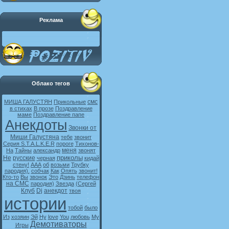
Реклама
Облако тегов
смс
МИША ГАЛУСТЯН
Прикольные
в стихах
В прозе
Поздравление
маме
Поздравление папе
Анекдоты
Звонки от
Миши Галустяна
тебе
звонит
Серия S.T.A.L.K.E.R
пороге
Тихонов-
меня
На
Тайны
александр
звонят
приколы
Не
русские
черная
кидай
стену!
ААА
об
возьми
Трубку
пародия).
собчак
Как
Опять
звонит!
Кто-то
Вы
звонок
Это
Дзинь
телефон
на СМС
пародия)
Звезда
(Сергей
Клуб
Dj
анекдот
твоя
истории
тобой
было
Из
хозяин
Эй
Ну
love
You
любовь
My
Демотиваторы
Игры