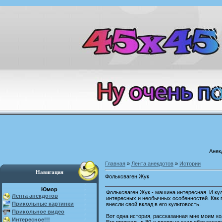
Анек
Главная
»
Лента анекдотов
»
Истории
Навигация
Фольксваген Жук
Юмор
Фольксваген Жук - машина интересная. И кул
Лента анекдотов
интересных и необычных особенностей. Как п
Прикольные картинки
внесли свой вклад в его культовость.
Прикольное видео
Вот одна история, рассказанная мне моим к
Интересное!!!
Его приятель в 80-х впервые стал обладателе