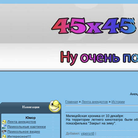
Анек
Главная
»
Лента анекдотов
»
Истории
Навигация
Милицейская хроника от 10 декабря:
Юмор
На территории летнего кинотеатра были о
Лента анекдотов
показфильма "Закрыт на зиму".
Прикольные картинки
Прикольное видео
Добавил
:
vipersrt8
|
Интересное!!!