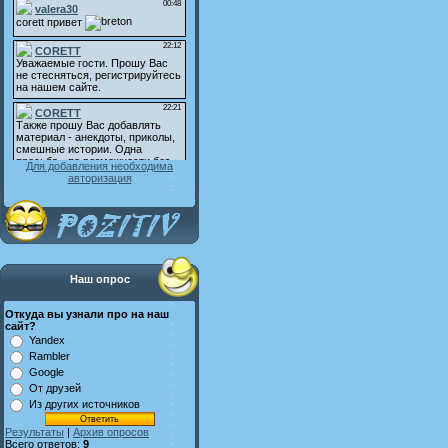
Для добавления необходима
авторизация
Наш опрос
Откуда вы узнали про на наш
сайт?
Yandex
Rambler
Google
От друзей
Из других источников
Результаты
|
Архив опросов
Всего ответов:
9