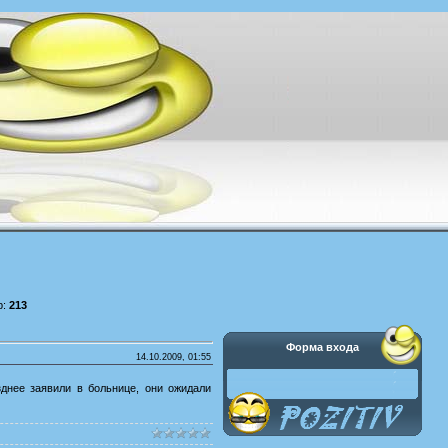
р:
213
Форма входа
14.10.2009, 01:55
днее заявили в больнице, они ожидали