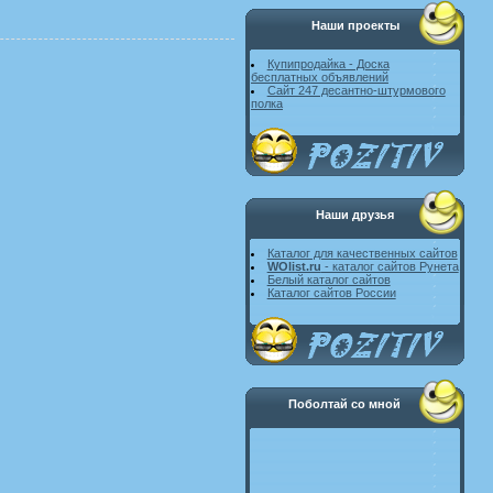
Наши проекты
Купипродайка - Доска
бесплатных объявлений
Сайт 247 десантно-штурмового
полка
Наши друзья
Каталог для качественных сайтов
WOlist.ru
- каталог сайтов Рунета
Белый каталог сайтов
Каталог сайтов России
Поболтай со мной