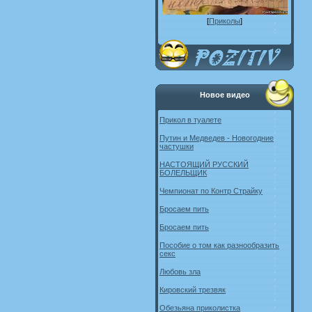
[
Приколы
]
Новое видео
Прикол в туалете
Путин и Медведев - Новогодние
частушки
НАСТОЯЩИЙ РУССКИЙ
БОЛЕЛЬЩИК
Чемпионат по Контр Страйку
Бросаем пить
Бросаем пить
Пособие о том как разнообразить
секс
Любовь зла
Кировский трезвяк
Обезьяна приколистка