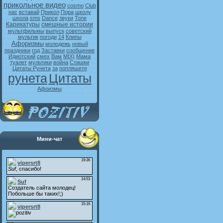
прикольное видео
cosmo
Club
нас
вставай
Прикол
Пора
школу
школа
sms
Dance
звуки
Tone
Карикатуры
смешные истории
мультфильмы
выпуск
советский
мультик
погоди
14
Клипы
Афоризмы
молодежь
новый
праздники
год
Заставки
сообщение
Идиотский
смех
Вам
MIX)
Мама
туалет
мультики
война
Стишки
Цитаты Рунета
за
попляшете
рунета
Цитаты
Афоизмы
Мини-чат