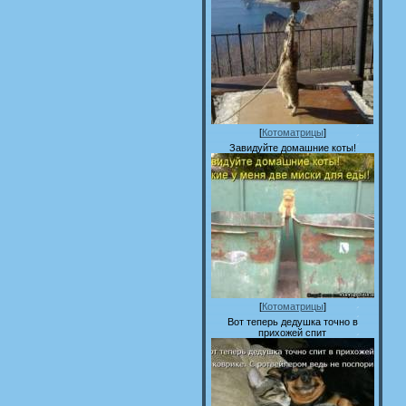
[
Котоматрицы
]
Завидуйте домашние коты!
[
Котоматрицы
]
Вот теперь дедушка точно в
прихожей спит