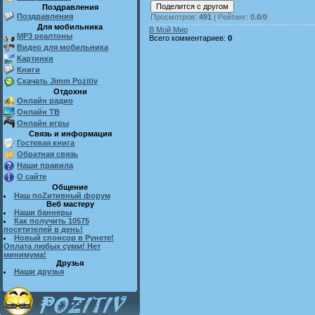
Поздравления
Поздравления
Просмотров
:
491
|
Рейтинг
:
0.0
/
0
Для мобильника
В Мой Мир
MP3 реалтоны
Всего комментариев
:
0
Видео для мобильника
Картинки
Книги
Скачать Jimm Pozitiv
Отдохни
Онлайн радио
Онлайн ТВ
Онлайн игры
Связь и информация
Гостевая книга
Обратная связь
Наши правила
О сайте
Общение
Наш поZитивный форум
Веб мастеру
Наши баннеры
Как получить 10575
посетителей в день!
Новый спонсор в Рунете!
Оплата любых сумм! Нет
минимума!
Друзья
Наши друзья