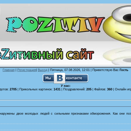
Главная
|
Регистрация
|
Выход
| Пятница, 07.08.2026, 12:01 |
Приветствую Вас
Гость
У нас:
дотов:
2705
| Прикольных картинок:
1431
| Поздравлений:
205
| Файлов:
360
| Онлайн иг
бнаружены двое молодых людей с сильными признаками обморожения. Как они поз