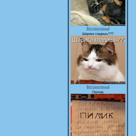
[
Котоматрицы
]
Шарика гладишь???
[
Котоматрицы
]
Пилчик