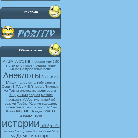
Реклама
Облако тегов
смс
МИША ГАЛУСТЯН
Прикольные
в стихах
В прозе
Поздравление
маме
Поздравление папе
Анекдоты
Звонки от
Миши Галустяна
тебе
звонит
Серия S.T.A.L.K.E.R
пороге
Тихонов-
меня
На
Тайны
александр
звонят
Не
русские
черная
молния
приколы
ААА
стену!
кидай
об
возьми
Трубку
(Ксения
пародия).
собчак
Как
Кто-то
звонит!
Вы
Это
на СМС
Клуб
Dj
Дзинь
Звезда
анекдот
твоя
истории
тобой
чтобы
хозяин
Эй
Ну
love
You
любовь
Моя
Демотиваторы
My