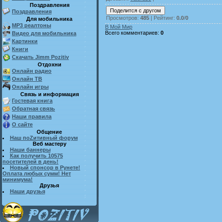
Поздравления
Поздравления
Просмотров
:
485
|
Рейтинг
:
0.0
/
0
Для мобильника
MP3 реалтоны
В Мой Мир
Всего комментариев
:
0
Видео для мобильника
Картинки
Книги
Скачать Jimm Pozitiv
Отдохни
Онлайн радио
Онлайн ТВ
Онлайн игры
Связь и информация
Гостевая книга
Обратная связь
Наши правила
О сайте
Общение
Наш поZитивный форум
Веб мастеру
Наши баннеры
Как получить 10575
посетителей в день!
Новый спонсор в Рунете!
Оплата любых сумм! Нет
минимума!
Друзья
Наши друзья