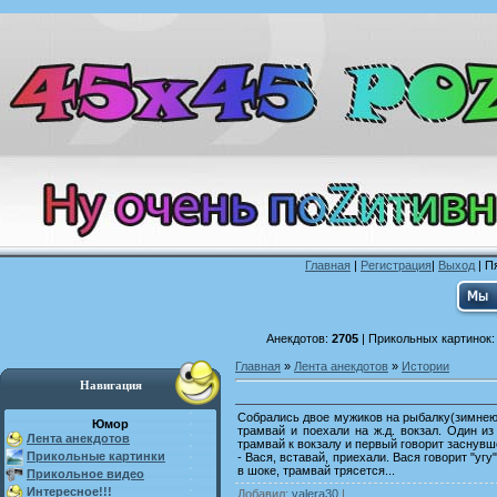
Главная
|
Регистрация
|
Выход
| П
Анекдотов:
2705
| Прикольных картинок
Главная
»
Лента анекдотов
»
Истории
Навигация
Собрались двое мужиков на рыбалку(зимнею).
Юмор
трамвай и поехали на ж.д. вокзал. Один и
Лента анекдотов
трамвай к вокзалу и первый говорит заснувш
Прикольные картинки
- Вася, вставай, приехали. Вася говорит "угу
в шоке, трамвай трясется...
Прикольное видео
Интересное!!!
Добавил
:
valera30
|