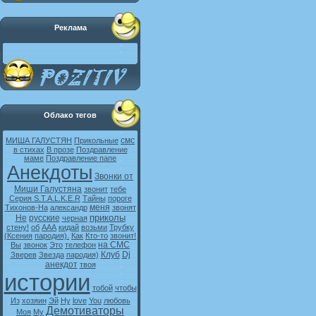
Реклама
Облако тегов
смс
МИША ГАЛУСТЯН
Прикольные
в стихах
В прозе
Поздравление
маме
Поздравление папе
Анекдоты
Звонки от
Миши Галустяна
звонит
тебе
Серия S.T.A.L.K.E.R
Тайны
пороге
меня
Тихонов-На
александр
звонят
приколы
Не
русские
черная
стену!
об
ААА
кидай
возьми
Трубку
(Ксения
пародия).
Как
Кто-то
звонит!
на СМС
Вы
звонок
Это
телефон
Клуб
Dj
Зверев
Звезда
пародия)
анекдот
твоя
истории
тобой
чтобы
Из
хозяин
Эй
Ну
love
You
любовь
Демотиваторы
Моя
My