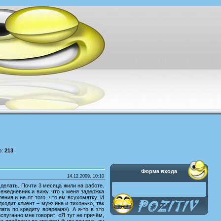
р:
213
Форма входа
14.12.2009, 10:10
сделать. Почти 3 месяца жили на работе.
ежедневник и вижу, что у меня задержка
ения и не от того, что ем всухомятку. И
дходит клиент – мужчина и тихонько, так
ата по кредиту вовремя»). А я-то в это
спуганно мне говорит: «Я тут не причём,
гда проблема по кредиту была решена, он