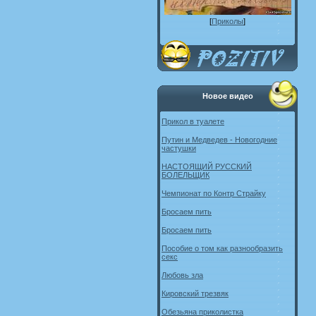
[
Приколы
]
Новое видео
Прикол в туалете
Путин и Медведев - Новогодние
частушки
НАСТОЯЩИЙ РУССКИЙ
БОЛЕЛЬЩИК
Чемпионат по Контр Страйку
Бросаем пить
Бросаем пить
Пособие о том как разнообразить
секс
Любовь зла
Кировский трезвяк
Обезьяна приколистка