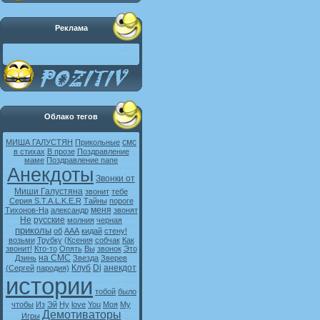
Реклама
Облако тегов
смс
МИША ГАЛУСТЯН
Прикольные
в стихах
В прозе
Поздравление
маме
Поздравление папе
Анекдоты
Звонки от
Миши Галустяна
звонит
тебе
Серия S.T.A.L.K.E.R
Тайны
пороге
меня
Тихонов-На
александр
звонят
Не
русские
молния
черная
приколы
об
ААА
кидай
стену!
возьми
Трубку
(Ксения
собчак
Как
звонит!
Кто-то
Опять
Вы
звонок
Это
на СМС
Дзинь
Звезда
Зверев
Клуб
Dj
анекдот
(Сергей
пародия)
истории
тобой
было
чтобы
Из
Эй
Ну
love
You
Моя
My
Демотиваторы
Игры