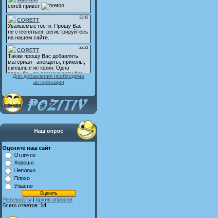
Для добавления необходима
авторизация
Наш опрос
Оцените наш сайт
Отлично
Хорошо
Неплохо
Плохо
Ужасно
Результаты
|
Архив опросов
Всего ответов:
14