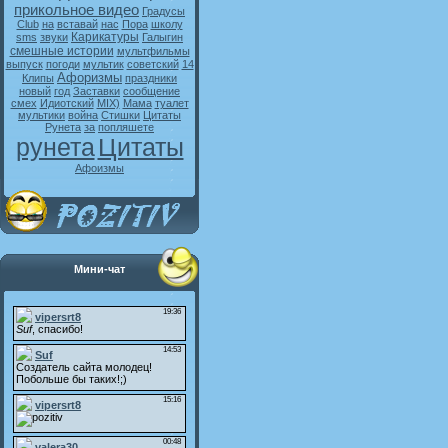
прикольное видео
Градусы
Club
на
вставай
нас
Пора
школу
Карикатуры
sms
звуки
Галыгин
смешные истории
мультфильмы
выпуск
погоди
мультик
советский
14
Афоризмы
Клипы
праздники
новый
год
Заставки
сообщение
смех
Идиотский
MIX)
Мама
туалет
мультики
война
Стишки
Цитаты
Рунета
за
попляшете
рунета
Цитаты
Афоизмы
Мини-чат