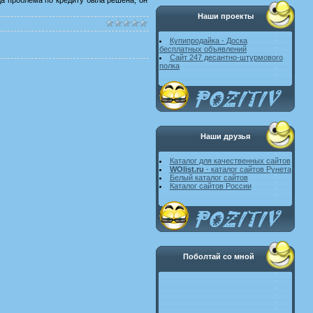
Наши проекты
Купипродайка - Доска
бесплатных объявлений
Сайт 247 десантно-штурмового
полка
Наши друзья
Каталог для качественных сайтов
WOlist.ru
- каталог сайтов Рунета
Белый каталог сайтов
Каталог сайтов России
Поболтай со мной