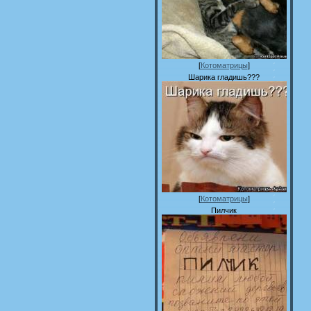
[
Котоматрицы
]
Шарика гладишь???
[
Котоматрицы
]
Пилчик