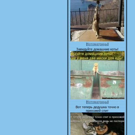
[
Котоматрицы
]
Завидуйте домашние коты!
[
Котоматрицы
]
Вот теперь дедушка точно в
прихожей спит