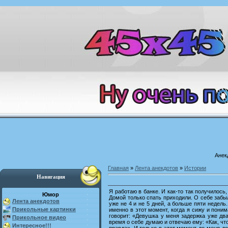
Анек
Главная
»
Лента анекдотов
»
Истории
Навигация
Я работаю в банке. И как-то так получилось
Юмор
Домой только спать приходили. О себе забы
Лента анекдотов
уже не 4 и не 5 дней, а больше пяти недель
Прикольные картинки
именно в этот момент, когда я сижу и поним
говорит: «Девушка у меня задержка уже два
Прикольное видео
время о себе думаю и отвечаю ему: «Как, чт
Интересное!!!
правда». И только в этот момент до меня до