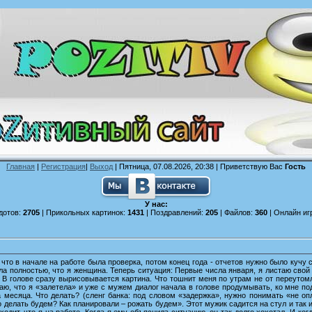
Главная
|
Регистрация
|
Выход
| Пятница, 07.08.2026, 20:38 |
Приветствую Вас
Гость
У нас:
дотов:
2705
| Прикольных картинок:
1431
| Поздравлений:
205
| Файлов:
360
| Онлайн иг
, что в начале на работе была проверка, потом конец года - отчетов нужно было кучу 
ла полностью, что я женщина. Теперь ситуация: Первые числа января, я листаю свой 
. В голове сразу вырисовывается картина. Что тошнит меня по утрам не от переутомл
аю, что я «залетела» и уже с мужем диалог начала в голове продумывать, ко мне по
 месяца. Что делать? (сленг банка: под словом «задержка», нужно понимать «не опл
о делать будем? Как планировали – рожать будем». Этот мужик садится на стул и так и
ходит, что я на работе. Когда я ему объяснила ситуацию, он так долго хохотал. И ко