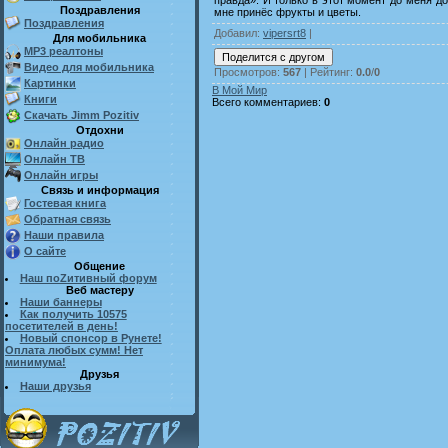
Поздравления
мне принёс фрукты и цветы.
Поздравления
Добавил
:
vipersrt8
|
Для мобильника
MP3 реалтоны
Видео для мобильника
Просмотров
:
567
|
Рейтинг
:
0.0
/
0
Картинки
В Мой Мир
Книги
Всего комментариев
:
0
Скачать Jimm Pozitiv
Отдохни
Онлайн радио
Онлайн ТВ
Онлайн игры
Связь и информация
Гостевая книга
Обратная связь
Наши правила
О сайте
Общение
Наш поZитивный форум
Веб мастеру
Наши баннеры
Как получить 10575
посетителей в день!
Новый спонсор в Рунете!
Оплата любых сумм! Нет
минимума!
Друзья
Наши друзья