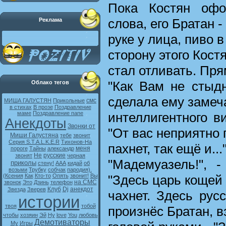
Пока Костян офо
слова, его Братан -
Реклама
руке у лица, пиво в
сторону этого Костя
стал отливать. Пря
"Как Вам не стыдн
Облако тегов
сделала ему замеч
смс
МИША ГАЛУСТЯН
Прикольные
в стихах
В прозе
Поздравление
интеллигентного в
маме
Поздравление папе
Анекдоты
Звонки от
"От вас неприятно
Миши Галустяна
тебе
звонит
Серия S.T.A.L.K.E.R
Тихонов-На
пахнет, так ещё и...
меня
пороге
Тайны
александр
Не
русские
звонят
черная
"Мадемуазель!", 
приколы
стену!
ААА
кидай
об
возьми
Трубку
собчак
пародия).
"Здесь царь кощей 
(Ксения
Как
Кто-то
Опять
звонит!
Вы
на СМС
звонок
Это
Дзинь
телефон
Клуб
Dj
анекдот
Звезда
Зверев
чахнет. Здесь русс
истории
твоя
тобой
произнёс Братан, в
чтобы
хозяин
Эй
Ну
love
You
любовь
Демотиваторы
My
Игры