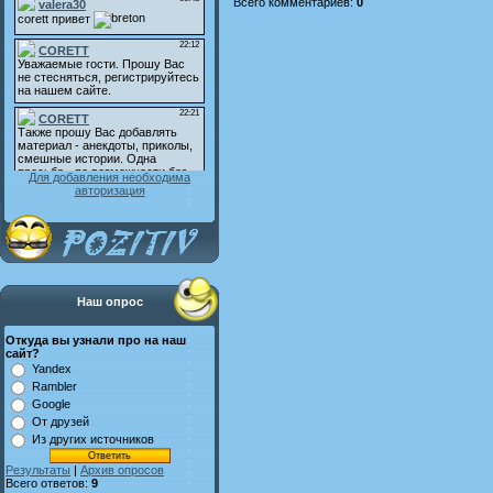
Всего комментариев
:
0
Для добавления необходима
авторизация
Наш опрос
Откуда вы узнали про на наш
сайт?
Yandex
Rambler
Google
От друзей
Из других источников
Результаты
|
Архив опросов
Всего ответов:
9