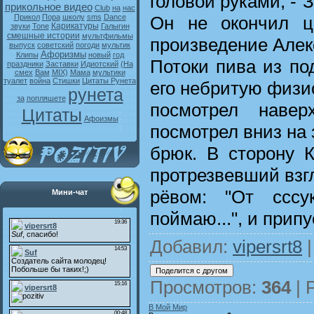
головой руками, -"
прикольное видео
Club
на
нас
Он не окончил ц
Прикол
Пора
школу
sms
Dance
Карикатуры
звуки
Tone
Галыгин
смешные истории
мультфильмы
произведение Алек
выпуск
советский
погоди
мультик
Афоризмы
Клипы
новый
год
Потоки пива из по
праздники
Заставки
Идиотский
(На
смех
Вам
MIX)
Мама
мультики
туалет
война
Стишки
Цитаты Рунета
его небритую физ
рунета
за
попляшете
посмотрел навер
Цитаты
Афоизмы
посмотрел вниз на
брюк. В сторону 
протрезвевший взг
рёвом: "От сссу
Мини-чат
поймаю...", и припу
Добавил
:
vipersrt8
|
Просмотров
:
364
|
В Мой Мир