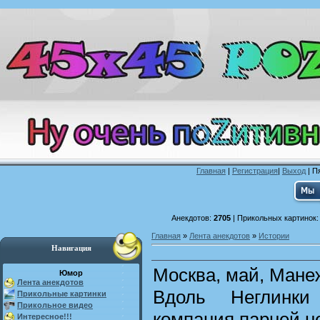
Главная
|
Регистрация
|
Выход
| П
Анекдотов:
2705
| Прикольных картинок
Главная
»
Лента анекдотов
»
Истории
Навигация
Москва, май, Мане
Юмор
Лента анекдотов
Вдоль Неглинки
Прикольные картинки
Прикольное видео
компания парней н
Интересное!!!