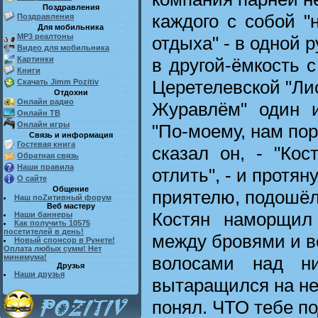
Поздравления
каждого с собой 
Поздравления
Для мобильника
MP3 реалтоны
отдыха" - в одной р
Видео для мобильника
в другой-ёмкость с
Картинки
Книги
Церетелевской "Ли
Скачать Jimm Pozitiv
Отдохни
Онлайн радио
Журавлём" один и
Онлайн ТВ
Онлайн игры
"По-моему, нам пор
Связь и информация
Гостевая книга
сказал он, - "Кос
Обратная связь
Наши правила
отлить", - и протян
О сайте
Общение
приятелю, подошёл 
Наш поZитивный форум
Веб мастеру
Костян наморщил
Наши баннеры
Как получить 10575
посетителей в день!
между бровями и 
Новый спонсор в Рунете!
Оплата любых сумм! Нет
волосами над н
минимума!
Друзья
Наши друзья
вытаращился на нег
понял. ЧТО тебе п