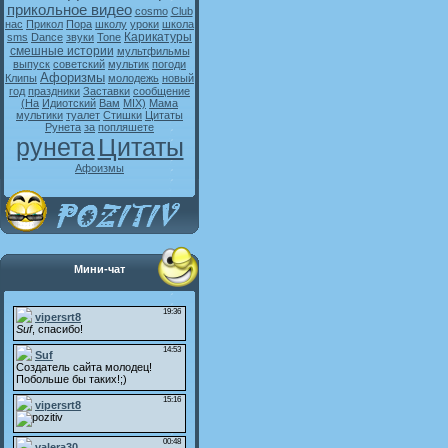
прикольное видео
cosmo
Club
нас
Прикол
Пора
школу
уроки
школа
Карикатуры
sms
Dance
звуки
Tone
смешные истории
мультфильмы
выпуск
советский
мультик
погоди
Афоризмы
Клипы
молодежь
новый
год
праздники
Заставки
сообщение
(На
Идиотский
Вам
MIX)
Мама
мультики
туалет
Стишки
Цитаты
Рунета
за
попляшете
рунета
Цитаты
Афоизмы
Мини-чат