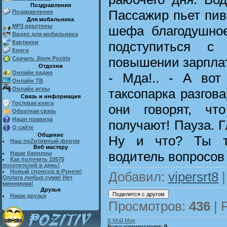
Поздравления
Пассажир пьет пиво
Поздравления
Для мобильника
MP3 реалтоны
шефа благодушное
Видео для мобильника
подступиться с
Картинки
Книги
повышении зарплат
Скачать Jimm Pozitiv
Отдохни
Онлайн радио
- Мда!.. - А во
Онлайн ТВ
Онлайн игры
таксопарка разговар
Связь и информация
Гостевая книга
они говорят, чт
Обратная связь
Наши правила
получают! Пауза. Г
О сайте
Общение
Ну и что? Ты то
Наш поZитивный форум
Веб мастеру
водитель вопросов 
Наши баннеры
Как получить 10575
посетителей в день!
Новый спонсор в Рунете!
Добавил
:
vipersrt8
|
Оплата любых сумм! Нет
минимума!
Друзья
Наши друзья
Просмотров
:
436
|
В Мой Мир
Всего комментариев
:
0