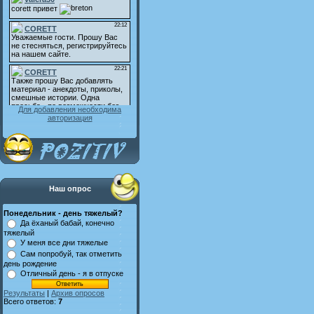
Для добавления необходима
авторизация
Наш опрос
Понедельник - день тяжелый?
Да ёханый бабай, конечно
тяжелый
У меня все дни тяжелые
Сам попробуй, так отметить
день рождение
Отличный день - я в отпуске
Результаты
|
Архив опросов
Всего ответов:
7