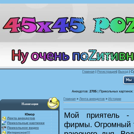
Главная
|
Регистрация
|
Выход
| С
Анекдотов:
2705
| Прикольных картинок
Главная
»
Лента анекдотов
»
Истории
Навигация
Мой приятель - 
Юмор
Лента анекдотов
фирмы. Огромный 
Прикольные картинки
Прикольное видео
раюочего дня. Вод
Интересное!!!