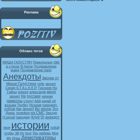
Реклама
Облако тегов
смс
МИША ГАЛУСТЯН
Прикольные
в стихах
В прозе
Поздравление
маме
Поздравление папе
Анекдоты
Звонки от
Миши Галустяна
тебе
звонит
Серия S.T.A.L.K.E.R
Тихонов-На
меня
Тайны
пороге
александр
Не
русские
звонят
черная
приколы
стену!
ААА
кидай
об
возьми
Трубку
(Ксения
пародия).
собчак
Как
звонит!
Вы
звонок
Это
на СМС
Дзинь
телефон
Звезда
Клуб
Dj
анекдот
(Сергей
пародия)
истории
твоя
тобой
чтобы
Эй
Ну
love
You
любовь
Моя
Демотиваторы
My
Игры