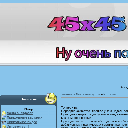
Анек
Главная
»
Лента анекдотов
»
Истории
Навигация
Только что.
Юмор
Середина семестра, прошло уже 8 недель за
Лента анекдотов
Приходит студент за допуском по неуважите
Прикольные картинки
Как обычно, проспал.
Проведя воспитательную беседу на тему "оп
Прикольное видео
добавлением практических советов, как прос
Интересное!!!
спать очень хочется, начинаю выписывать д