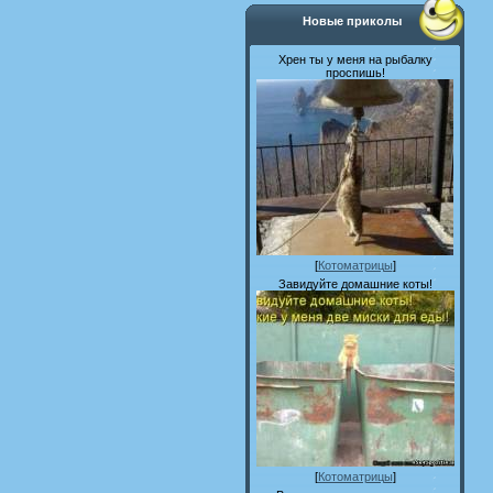
Новые приколы
Хрен ты у меня на рыбалку
проспишь!
[
Котоматрицы
]
Завидуйте домашние коты!
[
Котоматрицы
]