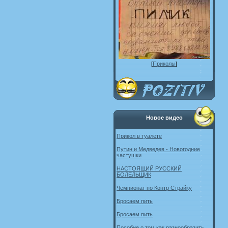
[
Приколы
]
Новое видео
Прикол в туалете
Путин и Медведев - Новогодние
частушки
НАСТОЯЩИЙ РУССКИЙ
БОЛЕЛЬЩИК
Чемпионат по Контр Страйку
Бросаем пить
Бросаем пить
Пособие о том как разнообразить