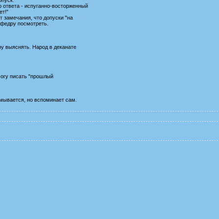
ответа - испуганно-восторженный
ет!"
т замечания, что допуски "на
афедру посмотреть.
ру выяснять. Народ в деканате
 могу писать "прошлый
мывается, но вспоминает сам.