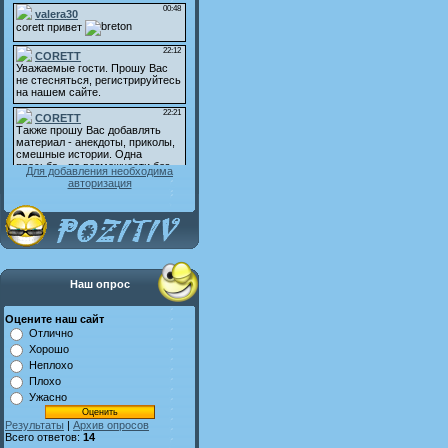
Для добавления необходима
авторизация
Наш опрос
Оцените наш сайт
Отлично
Хорошо
Неплохо
Плохо
Ужасно
Результаты
|
Архив опросов
Всего ответов:
14