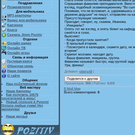
Поздравления
Спрашиваю фамилию преподавателя. Вместо 
Поздравления
взгляд, подобный экзаменационному "Во сып
Понимаю, что не вспомнит, и, удержавшись о
Для мобильника
деревню дедушке" не пишут, отправляю на к
MP3 реалтоны
Присутствующие хихикают.
Видео для мобильника
Приходит, говорит, ну, скажем, Иванова.
Картинки
- Инициалы?
Опять тот же взгляд, и опять бежит на кафед
Книги
смеётся в голос.
Скачать Jimm Pozitiv
Выясняет.
Отдохни
- Когда пропустили занятия?
Онлайн радио
- В прошлый вторник.
- Посмотрите в календаре, скажите дату, не
Онлайн ТВ
вторник".
Онлайн игры
Скрипит мозгами, находит дату.
Связь и информация
- Ваша фамилия, инициалы, группа.
Гостевая книга
Фамилию называет быстро, над группой заду
Ура, финиш!
Обратная связь
Наши правила
Добавил
:
vipersrt8
|
О сайте
Общение
Просмотров
:
369
|
Рейтинг
:
0.0
/
0
Наш поZитивный форум
Веб мастеру
В Мой Мир
Наши баннеры
Всего комментариев
:
0
Как получить 10575
посетителей в день!
Новый спонсор в Рунете!
Оплата любых сумм! Нет
минимума!
Друзья
Наши друзья