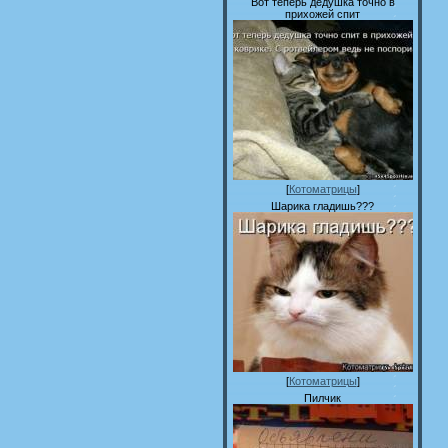
Вот теперь дедушка точно в
прихожей спит
[
Котоматрицы
]
Шарика гладишь???
[
Котоматрицы
]
Пилчик