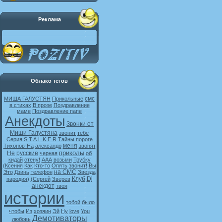
Реклама
Облако тегов
смс
МИША ГАЛУСТЯН
Прикольные
в стихах
В прозе
Поздравление
маме
Поздравление папе
Анекдоты
Звонки от
Миши Галустяна
звонит
тебе
Серия S.T.A.L.K.E.R
Тайны
пороге
меня
Тихонов-На
александр
звонят
приколы
Не
русские
черная
об
кидай
стену!
ААА
возьми
Трубку
(Ксения
Как
Кто-то
Опять
звонит!
Вы
на СМС
Это
Дзинь
телефон
Звезда
Клуб
Dj
пародия)
(Сергей
Зверев
анекдот
твоя
истории
тобой
было
чтобы
Из
хозяин
Эй
Ну
love
You
Демотиваторы
любовь