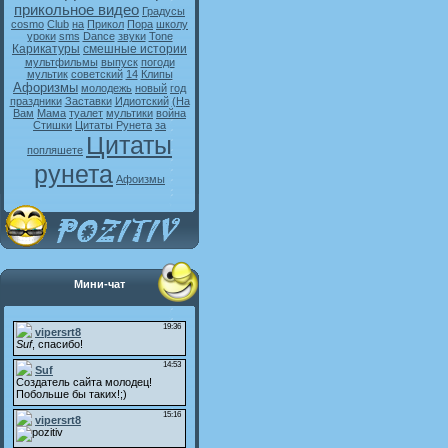
прикольное видео
Градусы
cosmo
Club
на
Прикол
Пора
школу
уроки
sms
Dance
звуки
Tone
Карикатуры
смешные истории
мультфильмы
выпуск
погоди
мультик
советский
14
Клипы
Афоризмы
молодежь
новый
год
праздники
Заставки
Идиотский
(На
Вам
Мама
туалет
мультики
война
Стишки
Цитаты Рунета
за
Цитаты
попляшете
рунета
Афоизмы
Мини-чат