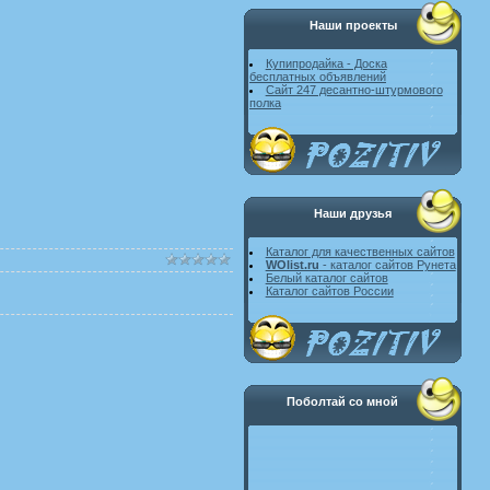
Наши проекты
Купипродайка - Доска
бесплатных объявлений
Сайт 247 десантно-штурмового
полка
Наши друзья
Каталог для качественных сайтов
WOlist.ru
- каталог сайтов Рунета
Белый каталог сайтов
Каталог сайтов России
Поболтай со мной