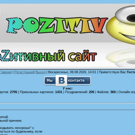
Главная
|
Регистрация
|
Выход
| Воскресенье, 09.08.2026, 14:01 |
Приветствую Вас
Гост
У нас:
дотов:
2705
| Прикольных картинок:
1431
| Поздравлений:
205
| Файлов:
360
| Онлайн иг
нятий.
льной причине.
аздывать нехорошо" с
нуться по будильнику, если
опуск.