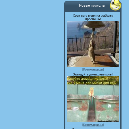
Новые приколы
Хрен ты у меня на рыбалку
проспишь!
[
Котоматрицы
]
Завидуйте домашние коты!
[
Котоматрицы
]