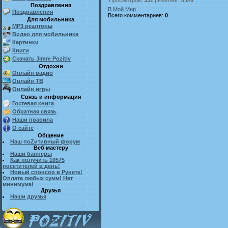
Поздравления
В Мой Мир
Поздравления
Всего комментариев
:
0
Для мобильника
MP3 реалтоны
Видео для мобильника
Картинки
Книги
Скачать Jimm Pozitiv
Отдохни
Онлайн радио
Онлайн ТВ
Онлайн игры
Связь и информация
Гостевая книга
Обратная связь
Наши правила
О сайте
Общение
Наш поZитивный форум
Веб мастеру
Наши баннеры
Как получить 10575
посетителей в день!
Новый спонсор в Рунете!
Оплата любых сумм! Нет
минимума!
Друзья
Наши друзья