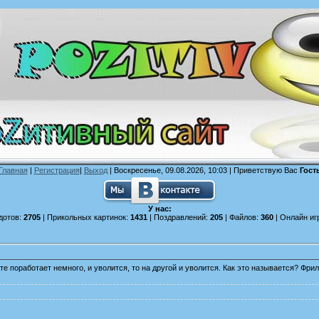
Главная
|
Регистрация
|
Выход
| Воскресенье, 09.08.2026, 10:03 |
Приветствую Вас
Гост
У нас:
дотов:
2705
| Прикольных картинок:
1431
| Поздравлений:
205
| Файлов:
360
| Онлайн иг
боте поработает немного, и уволится, то на другой и уволится. Как это называется? Фри