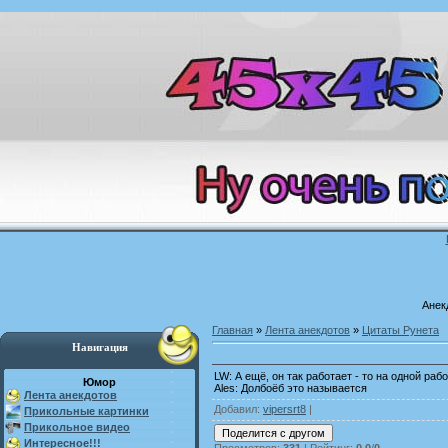
Анек
Главная
»
Лента анекдотов
»
Цитаты Рунета
Навигация
LW: А ещё, он так работает - то на одной ра
Юмор
Ales: Долбоёб это называется
Лента анекдотов
Добавил
:
vipersrt8
|
Прикольные картинки
Прикольное видео
Интересное!!!
Просмотров
:
331
|
Рейтинг
:
0.0
/
0