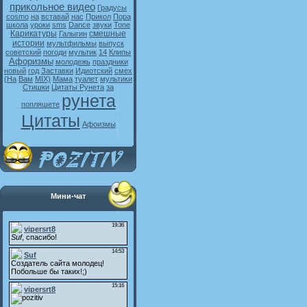
прикольное видео
Градусы
cosmo
на
вставай
нас
Прикол
Пора
школа
уроки
sms
Dance
звуки
Tone
Карикатуры
смешные
Галыгин
истории
мультфильмы
выпуск
советский
погоди
мультик
14
Клипы
Афоризмы
молодежь
праздники
новый
год
Заставки
Идиотский
смех
(На
Вам
MIX)
Мама
туалет
мультики
Стишки
Цитаты Рунета
за
рунета
попляшете
Цитаты
Афоизмы
Мини-чат