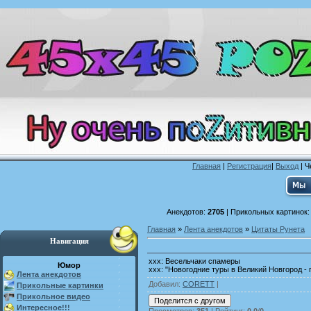
Главная
|
Регистрация
|
Выход
| Ч
Анекдотов:
2705
| Прикольных картинок
Главная
»
Лента анекдотов
»
Цитаты Рунета
Навигация
xxx: Весельчаки спамеры
Юмор
xxx: "Новогодние туры в Великий Новгород -
Лента анекдотов
Добавил
:
CORETT
|
Прикольные картинки
Прикольное видео
Интересное!!!
Просмотров
:
351
|
Рейтинг
:
0.0
/
0