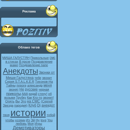
Реклама
Облако тегов
смс
МИША ГАЛУСТЯН
Прикольные
в стихах
В прозе
Поздравление
маме
Поздравление папе
Анекдоты
Звонки от
Миши Галустяна
тебе
звонит
Серия S.T.A.L.K.E.R
Тихонов-На
меня
Тайны
пороге
александр
Не
русские
звонят
черная
приколы
ААА
кидай
стену!
об
возьми
Трубку
Как
Кто-то
звонит!
на СМС
Опять
Вы
Это
(Сергей
Клуб
Dj
анекдот
Звезда
пародия)
истории
твоя
тобой
чтобы
хозяин
Из
Эй
Ну
love
You
любовь
Моя
Игры
Демотиваторы