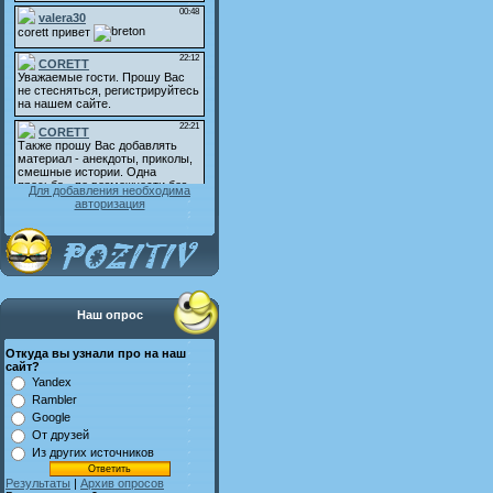
Для добавления необходима
авторизация
Наш опрос
Откуда вы узнали про на наш
сайт?
Yandex
Rambler
Google
От друзей
Из других источников
Результаты
|
Архив опросов