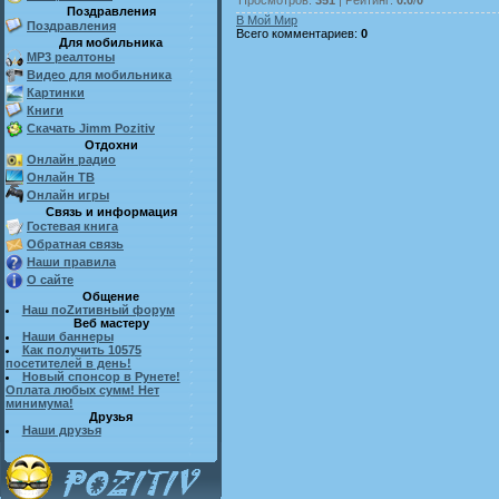
Поздравления
В Мой Мир
Поздравления
Всего комментариев
:
0
Для мобильника
MP3 реалтоны
Видео для мобильника
Картинки
Книги
Скачать Jimm Pozitiv
Отдохни
Онлайн радио
Онлайн ТВ
Онлайн игры
Связь и информация
Гостевая книга
Обратная связь
Наши правила
О сайте
Общение
Наш поZитивный форум
Веб мастеру
Наши баннеры
Как получить 10575
посетителей в день!
Новый спонсор в Рунете!
Оплата любых сумм! Нет
минимума!
Друзья
Наши друзья