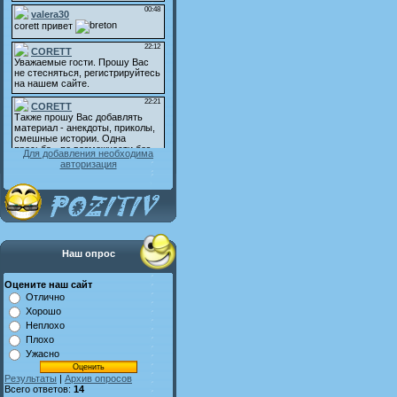
Для добавления необходима
авторизация
Наш опрос
Оцените наш сайт
Отлично
Хорошо
Неплохо
Плохо
Ужасно
Результаты
|
Архив опросов
Всего ответов:
14