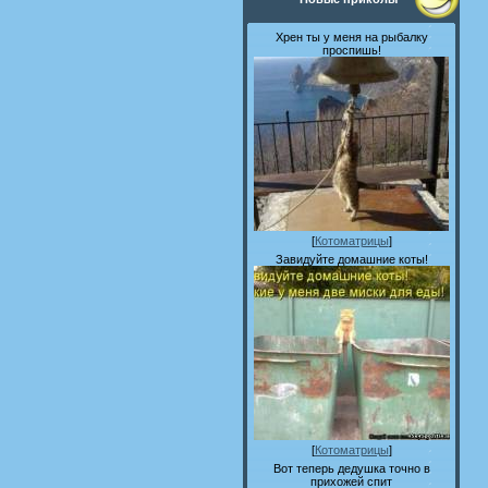
Хрен ты у меня на рыбалку
проспишь!
[
Котоматрицы
]
Завидуйте домашние коты!
[
Котоматрицы
]
Вот теперь дедушка точно в
прихожей спит