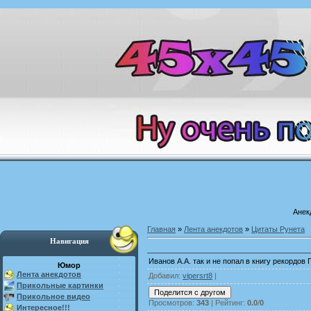
Анек
Главная
»
Лента анекдотов
»
Цитаты Рунета
Навигация
Иванов А.А. так и не попал в книгу рекордов
Юмор
Лента анекдотов
Добавил
:
vipersrt8
|
Прикольные картинки
Прикольное видео
Просмотров
:
343
|
Рейтинг
:
0.0
/
0
Интересное!!!