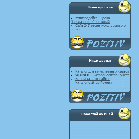
Наши проекты
Купипродайка - Доска
бесплатных объявлений
Сайт 247 десантно-штурмового
полка
Наши друзья
Каталог для качественных сайтов
WOlist.ru
- каталог сайтов Рунета
Белый каталог сайтов
Каталог сайтов России
Поболтай со мной