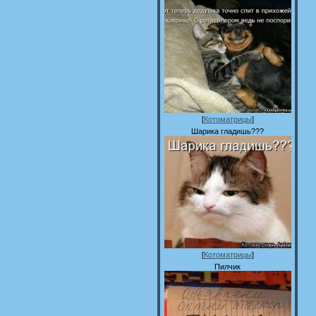
[
Котоматрицы
]
Шарика гладишь???
[
Котоматрицы
]
Пилчик