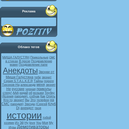
Реклама
Облако тегов
смс
МИША ГАЛУСТЯН
Прикольные
в стихах
В прозе
Поздравление
маме
Поздравление папе
Анекдоты
Звонки от
Миши Галустяна
тебе
звонит
Серия S.T.A.L.K.E.R
Тайны
пороге
меня
Тихонов-На
александр
звонят
приколы
Не
русские
черная
стену!
ААА
кидай
об
возьми
Трубку
(Ксения
пародия).
собчак
Как
Опять
на
Кто-то
звонит!
Вы
Это
телефон
СМС
Клуб
пародия)
Звезда
(Сергей
Dj
анекдот
твоя
истории
тобой
хозяин
Из
Эй
Ну
love
You
Моя
My
Демотиваторы
Игры