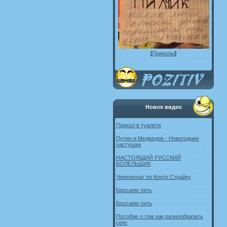
[
Приколы
]
Новое видео
Прикол в туалете
Путин и Медведев - Новогодние
частушки
НАСТОЯЩИЙ РУССКИЙ
БОЛЕЛЬЩИК
Чемпионат по Контр Страйку
Бросаем пить
Бросаем пить
Пособие о том как разнообразить
секс