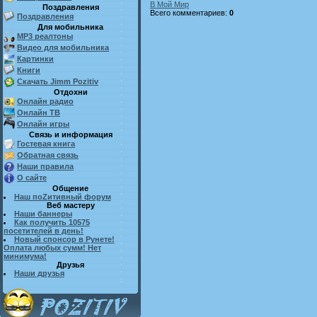
В Мой Мир
Поздравления
Всего комментариев
:
0
Поздравления
Для мобильника
MP3 реалтоны
Видео для мобильника
Картинки
Книги
Скачать Jimm Pozitiv
Отдохни
Онлайн радио
Онлайн ТВ
Онлайн игры
Связь и информация
Гостевая книга
Обратная связь
Наши правила
О сайте
Общение
Наш поZитивный форум
Веб мастеру
Наши баннеры
Как получить 10575
посетителей в день!
Новый спонсор в Рунете!
Оплата любых сумм! Нет
минимума!
Друзья
Наши друзья