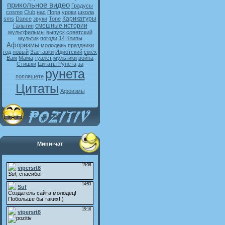
прикольное видео
Градусы
cosmo
Club
нас
Пора
уроки
школа
Карикатуры
sms
Dance
звуки
Tone
смешные истории
Галыгин
мультфильмы
выпуск
советский
мультик
погоди
14
Клипы
Афоризмы
молодежь
праздники
год
новый
Заставки
Идиотский
смех
Вам
Мама
туалет
мультики
война
Стишки
Цитаты Рунета
за
рунета
попляшете
Цитаты
Афоизмы
Мини-чат