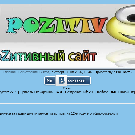
Главная
|
Регистрация
|
Выход
| Четверг, 06.08.2026, 16:46 |
Приветствую Вас
Гость
У нас:
дотов:
2705
| Прикольных картинок:
1431
| Поздравлений:
205
| Файлов:
360
| Онлайн иг
 Гиннеса за самый долгий ремонт квартиры: на 12-м году его убило соседями