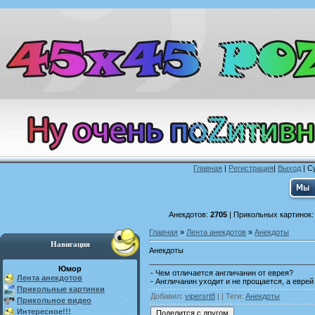
Главная
|
Регистрация
|
Выход
| С
Анекдотов:
2705
| Прикольных картинок
Главная
»
Лента анекдотов
»
Анекдоты
Навигация
Анекдоты
Юмор
- Чем отличается англичанин от еврея?
Лента анекдотов
- Англичанин уходит и не прощается, а еврей
Прикольные картинки
Добавил
:
vipersrt8
| |
Теги
:
Анекдоты
Прикольное видео
Интересное!!!