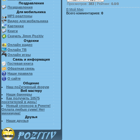
Поздравления
Просмотров
:
383
|
Рейтинг
:
0.0
/
0
Поздравления
В Мой Мир
Для мобильника
Всего комментариев
:
0
MP3 реалтоны
Видео для мобильника
Картинки
Книги
Скачать Jimm Pozitiv
Отдохни
Онлайн радио
Онлайн ТВ
Онлайн игры
Связь и информация
Гостевая книга
Обратная связь
Наши правила
О сайте
Общение
Наш поZитивный форум
Веб мастеру
Наши баннеры
Как получить 10575
посетителей в день!
Новый спонсор в Рунете!
Оплата любых сумм! Нет
минимума!
Друзья
Наши друзья