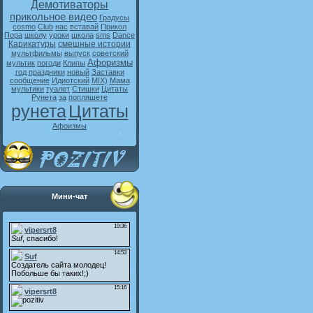
Демотиваторы
прикольное видео
Градусы
cosmo
Club
нас
вставай
Прикол
Пора
школу
уроки
школа
sms
Dance
Карикатуры
смешные истории
мультфильмы
выпуск
советский
Афоризмы
мультик
погоди
Клипы
год
праздники
новый
Заставки
сообщение
Идиотский
MIX)
Мама
мультики
туалет
Стишки
Цитаты
Рунета
за
попляшете
рунета
Цитаты
Афоизмы
Мини-чат