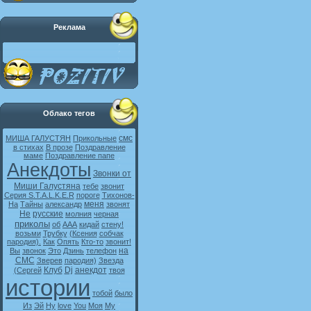
Реклама
Облако тегов
смс
МИША ГАЛУСТЯН
Прикольные
в стихах
В прозе
Поздравление
маме
Поздравление папе
Анекдоты
Звонки от
Миши Галустяна
тебе
звонит
Серия S.T.A.L.K.E.R
пороге
Тихонов-
меня
На
Тайны
александр
звонят
Не
русские
молния
черная
приколы
об
ААА
кидай
стену!
возьми
Трубку
(Ксения
собчак
пародия).
Как
Опять
Кто-то
звонит!
на
Вы
звонок
Это
Дзинь
телефон
СМС
Зверев
пародия)
Звезда
Клуб
Dj
анекдот
(Сергей
твоя
истории
тобой
было
Из
Эй
Ну
love
You
Моя
My