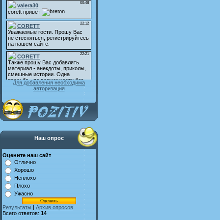
Для добавления необходима
авторизация
Наш опрос
Оцените наш сайт
Отлично
Хорошо
Неплохо
Плохо
Ужасно
Результаты
|
Архив опросов
Всего ответов:
14