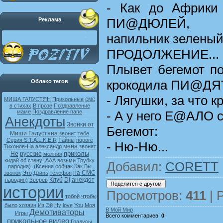
- Как до Африки
ПИ@ДЮЛЕЙ,
Реклама
напильник зеленый,
ПРОДОЛЖЕНИЕ...
Плывет бегемот по
крокодила ПИ@ДЯТ
Облако тегов
- Лягушки, за что 
смс
МИША ГАЛУСТЯН
Прикольные
в стихах
В прозе
Поздравление
- А у него Е@АЛО 
маме
Поздравление папе
Анекдоты
Звонки от
Бегемот:
Миши Галустяна
звонит
тебе
Серия S.T.A.L.K.E.R
Тайны
пороге
- Ню-Ню...
меня
Тихонов-На
александр
звонят
приколы
Не
русские
молния
кидай
об
стену!
ААА
возьми
Трубку
Добавил
:
CORETT
пародия).
(Ксения
собчак
Как
Вы
на СМС
звонок
Это
Дзинь
телефон
Клуб
Dj
анекдот
пародия)
Зверев
истории
Просмотров
:
411
|
тобой
чтобы
было
хозяин
Из
Эй
Ну
love
You
Моя
В Мой Мир
Демотиваторы
Игры
Всего комментариев
:
0
прикольное видео
Градусы