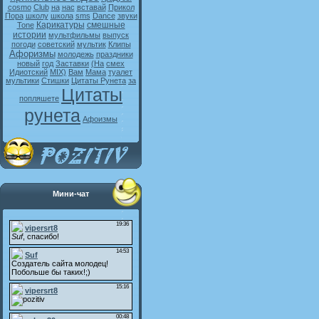
cosmo
Club
на
нас
вставай
Прикол
Пора
школу
школа
sms
Dance
звуки
Карикатуры
смешные
Tone
истории
мультфильмы
выпуск
погоди
советский
мультик
Клипы
Афоризмы
молодежь
праздники
новый
год
Заставки
(На
смех
Идиотский
MIX)
Вам
Мама
туалет
мультики
Стишки
Цитаты Рунета
за
Цитаты
попляшете
рунета
Афоизмы
Мини-чат