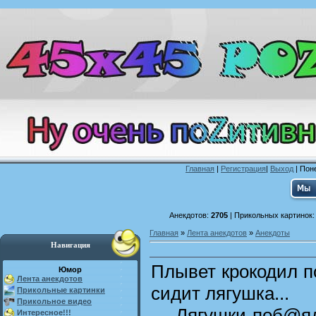
Главная
|
Регистрация
|
Выход
| Поне
Анекдотов:
2705
| Прикольных картинок
Главная
»
Лента анекдотов
»
Анекдоты
Навигация
Плывет крокодил по
Юмор
Лента анекдотов
сидит лягушка...
Прикольные картинки
Прикольное видео
- Лягушки-поб@я
Интересное!!!