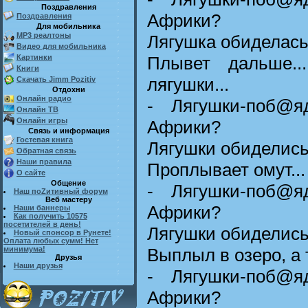
Поздравления
Африки?
Поздравления
Для мобильника
MP3 реалтоны
Лягушка обиделась 
Видео для мобильника
Плывет дальше..
Картинки
Книги
лягушки...
Скачать Jimm Pozitiv
Отдохни
Онлайн радио
- Лягушки-поб@я
Онлайн ТВ
Онлайн игры
Африки?
Связь и информация
Гостевая книга
Лягушки обиделись 
Обратная связь
Наши правила
Проплывает омут... 
О сайте
Общение
- Лягушки-поб@я
Наш поZитивный форум
Веб мастеру
Африки?
Наши баннеры
Как получить 10575
посетителей в день!
Лягушки обиделись 
Новый спонсор в Рунете!
Оплата любых сумм! Нет
Выплыл в озеро, а 
минимума!
Друзья
Наши друзья
- Лягушки-поб@я
Африки?