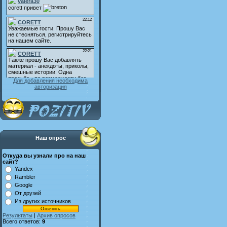
Для добавления необходима
авторизация
Наш опрос
Откуда вы узнали про на наш
сайт?
Yandex
Rambler
Google
От друзей
Из других источников
Результаты
|
Архив опросов
Всего ответов:
9