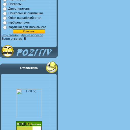
Приколы
Демотиваторы
Прикольные анимашки
Обои на рабочий стол
mp3 реалтоны
Картинки для мобильного
Результаты
|
Архив опросов
Всего ответов:
5
Статистика