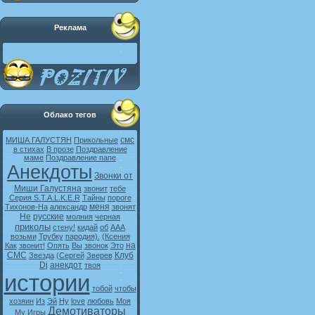
Реклама
Облако тегов
смс
МИША ГАЛУСТЯН
Прикольные
в стихах
В прозе
Поздравление
маме
Поздравление папе
Анекдоты
Звонки от
Миши Галустяна
звонит
тебе
Серия S.T.A.L.K.E.R
Тайны
пороге
меня
Тихонов-На
александр
звонят
Не
русские
молния
черная
приколы
стену!
кидай
об
ААА
возьми
Трубку
пародия).
(Ксения
на
Как
звонит!
Опять
Вы
звонок
Это
СМС
Клуб
Звезда
(Сергей
Зверев
Dj
анекдот
твоя
истории
тобой
чтобы
хозяин
Из
Эй
Ну
love
любовь
Моя
Демотиваторы
My
Игры