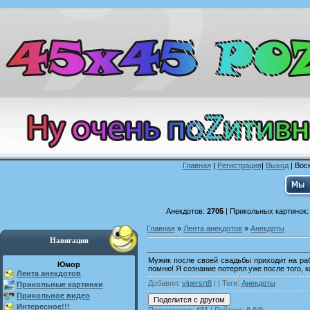
Главная
|
Регистрация
|
Выход
| Воск
Анекдотов:
2705
| Прикольных картинок
Главная
»
Лента анекдотов
»
Анекдоты
Навигация
Мужик после своей свадьбы приходит на раб
Юмор
помню! Я сознание потерял уже после того, к
Лента анекдотов
Добавил
:
vipersrt8
| |
Теги
:
Анекдоты
Прикольные картинки
Прикольное видео
Интересное!!!
Просмотров
:
431
|
Рейтинг
:
0.0
/
0