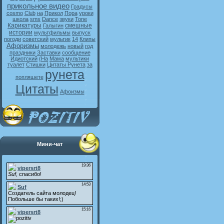
прикольное видео
Градусы
cosmo
Club
на
Прикол
Пора
уроки
школа
sms
Dance
звуки
Tone
Карикатуры
смешные
Галыгин
истории
мультфильмы
выпуск
погоди
советский
мультик
14
Клипы
Афоризмы
молодежь
новый
год
праздники
Заставки
сообщение
Идиотский
(На
Мама
мультики
туалет
Стишки
Цитаты Рунета
за
рунета
попляшете
Цитаты
Афоизмы
Мини-чат