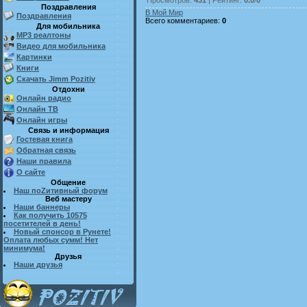
Поздравления
В Мой Мир
Поздравления
Всего комментариев
:
0
Для мобильника
MP3 реалтоны
Видео для мобильника
Картинки
Книги
Скачать Jimm Pozitiv
Отдохни
Онлайн радио
Онлайн ТВ
Онлайн игры
Связь и информация
Гостевая книга
Обратная связь
Наши правила
О сайте
Общение
Наш поZитивный форум
Веб мастеру
Наши баннеры
Как получить 10575
посетителей в день!
Новый спонсор в Рунете!
Оплата любых сумм! Нет
минимума!
Друзья
Наши друзья