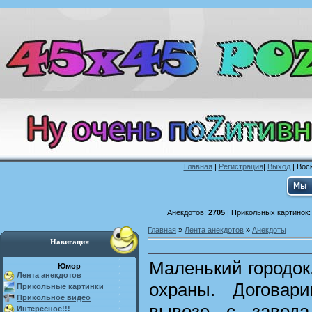
Главная
|
Регистрация
|
Выход
| Воск
Анекдотов:
2705
| Прикольных картинок
Главная
»
Лента анекдотов
»
Анекдоты
Навигация
Маленький городок
Юмор
Лента анекдотов
охраны. Договар
Прикольные картинки
Прикольное видео
вывозе с завод
Интересное!!!