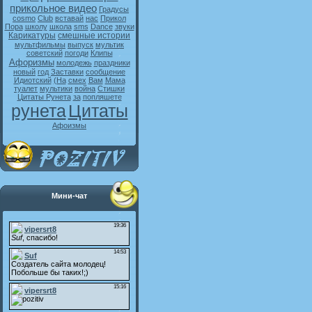
прикольное видео
Градусы
cosmo
Club
вставай
нас
Прикол
Пора
школу
школа
sms
Dance
звуки
Карикатуры
смешные истории
мультфильмы
выпуск
мультик
советский
погоди
Клипы
Афоризмы
молодежь
праздники
новый
год
Заставки
сообщение
Идиотский
(На
смех
Вам
Мама
туалет
мультики
война
Стишки
Цитаты Рунета
за
попляшете
рунета
Цитаты
Афоизмы
Мини-чат