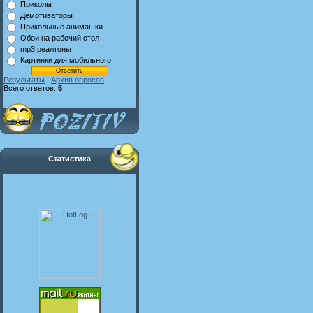
Приколы
Демотиваторы
Прикольные анимашки
Обои на рабочий стол
mp3 реалтоны
Картинки для мобильного
Результаты
|
Архив опросов
Всего ответов:
5
Статистика