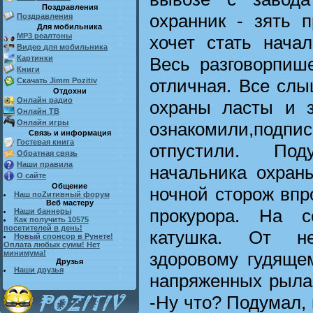
Поздравления
охранник - зять п
Поздравления
Для мобильника
MP3 реалтоны
хочет стать нача
Видео для мобильника
Весь разговорпиш
Картинки
Книги
отличная. Все слы
Скачать Jimm Pozitiv
Отдохни
Онлайн радио
охраны ласты и 
Онлайн ТВ
Онлайн игры
ознакомили,подпи
Связь и информация
Гостевая книга
отпустили. Под
Обратная связь
Наши правила
начальника охраны
О сайте
Общение
ночной сторож впр
Наш поZитивный форум
Веб мастеру
прокурора. На с
Наши баннеры
Как получить 10575
посетителей в день!
катушка. От не
Новый спонсор в Рунете!
Оплата любых сумм! Нет
здоровому гудяще
минимума!
Друзья
Наши друзья
напряженных рыла 
-Ну что? Подумал,