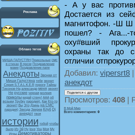
- А у вас против
Достается из сей
Реклама
магнитофон. -Ш Ш Ш
пошел? - Ага...-
оху#вший проку
охраны так до с
Облако тегов
отличии отпрокурор
смс
МИША ГАЛУСТЯН
Прикольные
в стихах
В прозе
Поздравление
маме
Поздравление папе
Добавил
:
vipersrt8
|
Анекдоты
Звонки от
анекдот
Миши Галустяна
тебе
звонит
Серия S.T.A.L.K.E.R
пороге
Тайны
меня
Тихонов-На
александр
звонят
Не
русские
черная
молния
приколы
Просмотров
:
408
|
кидай
стену!
ААА
об
возьми
Трубку
пародия).
Как
Кто-то
на СМС
звонит!
Вы
Это
Дзинь
В Мой Мир
Клуб
Dj
пародия)
Звезда
Зверев
Всего комментариев
:
0
анекдот
твоя
истории
тобой
чтобы
было
Из
Эй
Ну
love
You
Моя
My
Демотиваторы
Игры