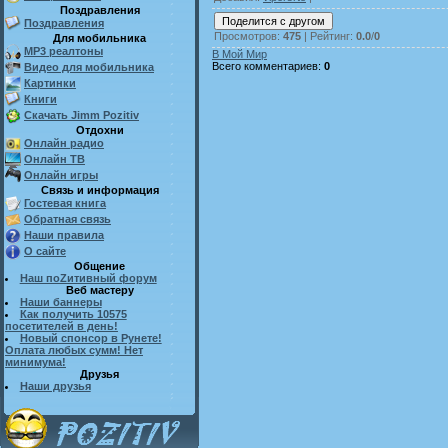
Поздравления
Поздравления
Просмотров
:
475
|
Рейтинг
:
0.0
/
0
Для мобильника
MP3 реалтоны
В Мой Мир
Всего комментариев
:
0
Видео для мобильника
Картинки
Книги
Скачать Jimm Pozitiv
Отдохни
Онлайн радио
Онлайн ТВ
Онлайн игры
Связь и информация
Гостевая книга
Обратная связь
Наши правила
О сайте
Общение
Наш поZитивный форум
Веб мастеру
Наши баннеры
Как получить 10575
посетителей в день!
Новый спонсор в Рунете!
Оплата любых сумм! Нет
минимума!
Друзья
Наши друзья