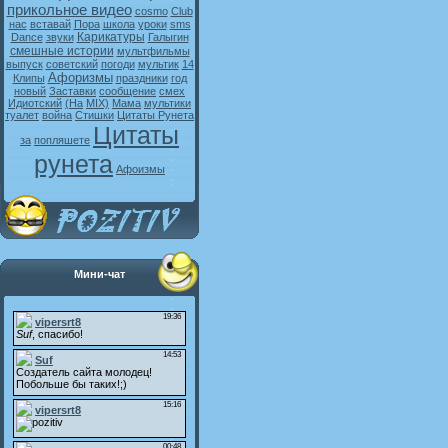
прикольное видео
cosmo
Club
нас
вставай
Пора
школа
уроки
sms
Карикатуры
Dance
звуки
Галыгин
смешные истории
мультфильмы
выпуск
советский
погоди
мультик
14
Афоризмы
Клипы
праздники
год
новый
Заставки
сообщение
смех
Идиотский
(На
MIX)
Мама
мультики
туалет
война
Стишки
Цитаты Рунета
Цитаты
за
попляшете
рунета
Афоизмы
Мини-чат