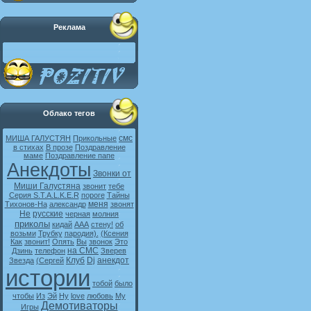
Реклама
Облако тегов
смс
МИША ГАЛУСТЯН
Прикольные
в стихах
В прозе
Поздравление
маме
Поздравление папе
Анекдоты
Звонки от
Миши Галустяна
звонит
тебе
Серия S.T.A.L.K.E.R
пороге
Тайны
меня
Тихонов-На
александр
звонят
Не
русские
черная
молния
приколы
кидай
ААА
стену!
об
возьми
Трубку
пародия).
(Ксения
Как
звонит!
Опять
Вы
звонок
Это
на СМС
Дзинь
телефон
Зверев
Клуб
Dj
анекдот
Звезда
(Сергей
истории
тобой
было
чтобы
Из
Эй
Ну
love
любовь
My
Демотиваторы
Игры