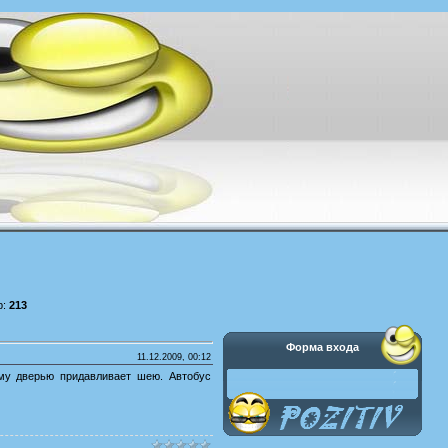
р:
213
Форма входа
11.12.2009, 00:12
ему дверью придавливает шею. Автобус