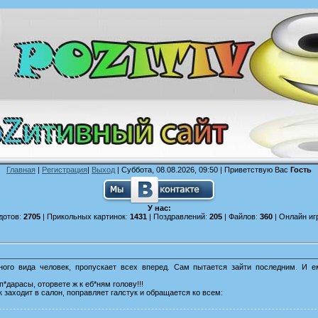
Главная
|
Регистрация
|
Выход
| Суббота, 08.08.2026, 09:50 |
Приветствую Вас
Гость
У нас:
дотов:
2705
| Прикольных картинок:
1431
| Поздравлений:
205
| Файлов:
360
| Онлайн иг
тного вида человек, пропускает всех вперед. Сам пытается зайти последним. И 
и п*дарасы, оторвете ж к еб*ням голову!!!
 заходит в салон, поправляет галстук и обращается ко всем: