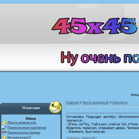
Анек
Главная
»
Лента анекдотов
»
Анекдоты
Навигация
Остановка. Подходит автобус. Интеллеген
Юмор
трогается....
Лента анекдотов
- Б*ять, пи**ец, **ый в рот, стой на *уй, о**ел
Прикольные картинки
Водитель тормозит, открывает дверь. Человек
- Извините, был напуган.
Прикольное видео
Интересное!!!
Добавил
:
vipersrt8
|