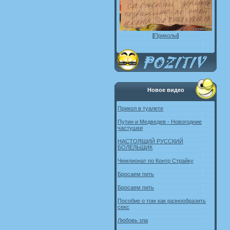
[
Приколы
]
Новое видео
Прикол в туалете
Путин и Медведев - Новогодние
частушки
НАСТОЯЩИЙ РУССКИЙ
БОЛЕЛЬЩИК
Чемпионат по Контр Страйку
Бросаем пить
Бросаем пить
Пособие о том как разнообразить
секс
Любовь зла