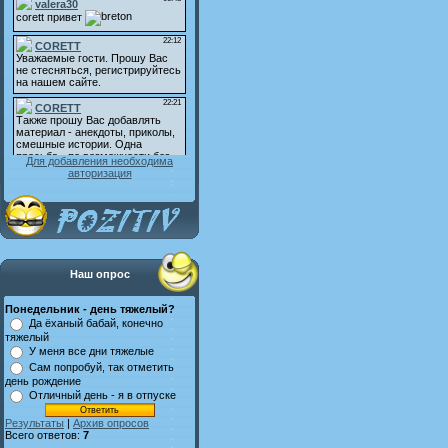
Для добавления необходима
авторизация
Наш опрос
Понедельник - день тяжелый?
Да ёханый бабай, конечно
тяжелый
У меня все дни тяжелые
Сам попробуй, так отметить
день рождение
Отличный день - я в отпуске
Результаты
|
Архив опросов
Всего ответов:
7