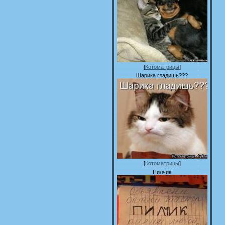
[
Котоматрицы
]
Шарика гладишь???
[
Котоматрицы
]
Пилчик