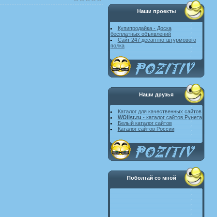
Наши проекты
Купипродайка - Доска
бесплатных объявлений
Сайт 247 десантно-штурмового
полка
Наши друзья
Каталог для качественных сайтов
WOlist.ru
- каталог сайтов Рунета
Белый каталог сайтов
Каталог сайтов России
Поболтай со мной