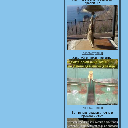
проспишь!
[
Котоматрицы
]
Завидуйте домашние коты!
[
Котоматрицы
]
Вот теперь дедушка точно в
прихожей спит