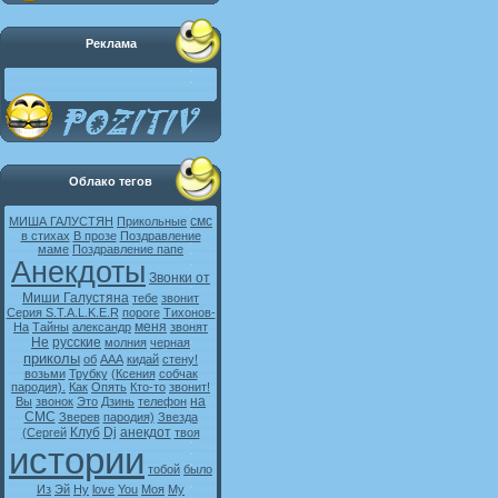
Реклама
Облако тегов
смс
МИША ГАЛУСТЯН
Прикольные
в стихах
В прозе
Поздравление
маме
Поздравление папе
Анекдоты
Звонки от
Миши Галустяна
тебе
звонит
Серия S.T.A.L.K.E.R
пороге
Тихонов-
меня
На
Тайны
александр
звонят
Не
русские
молния
черная
приколы
об
ААА
кидай
стену!
возьми
Трубку
(Ксения
собчак
пародия).
Как
Опять
Кто-то
звонит!
на
Вы
звонок
Это
Дзинь
телефон
СМС
Зверев
пародия)
Звезда
Клуб
Dj
анекдот
(Сергей
твоя
истории
тобой
было
Из
Эй
Ну
love
You
Моя
My