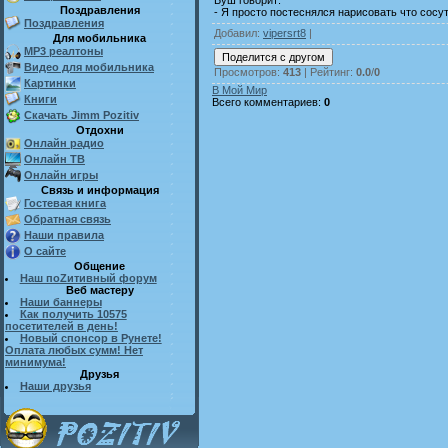
Поздравления
- Я просто постеснялся нарисовать что сосут
Поздравления
Добавил
:
vipersrt8
|
Для мобильника
MP3 реалтоны
Видео для мобильника
Просмотров
:
413
|
Рейтинг
:
0.0
/
0
Картинки
В Мой Мир
Книги
Всего комментариев
:
0
Скачать Jimm Pozitiv
Отдохни
Онлайн радио
Онлайн ТВ
Онлайн игры
Связь и информация
Гостевая книга
Обратная связь
Наши правила
О сайте
Общение
Наш поZитивный форум
Веб мастеру
Наши баннеры
Как получить 10575
посетителей в день!
Новый спонсор в Рунете!
Оплата любых сумм! Нет
минимума!
Друзья
Наши друзья