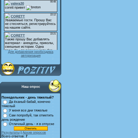
Для добавления необходима
авторизация
Наш опрос
Понедельник - день тяжелый?
Да ёханый бабай, конечно
тяжелый
У меня все дни тяжелые
Сам попробуй, так отметить
день рождение
Отличный день - я в отпуске
Результаты
|
Архив опросов
Всего ответов:
7