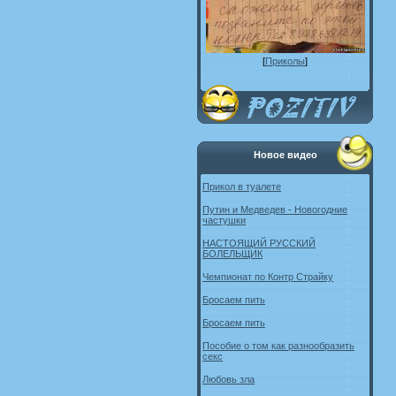
[
Приколы
]
Новое видео
Прикол в туалете
Путин и Медведев - Новогодние
частушки
НАСТОЯЩИЙ РУССКИЙ
БОЛЕЛЬЩИК
Чемпионат по Контр Страйку
Бросаем пить
Бросаем пить
Пособие о том как разнообразить
секс
Любовь зла