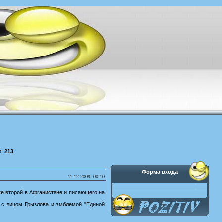
р:
213
Форма входа
11.12.2009, 00:10
ке второй в Афганистане и писающего на
 с лицом Грызлова и эмблемой "Единой