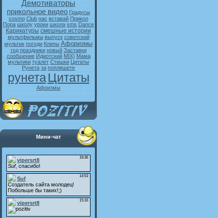
Демотиваторы
прикольное видео
Градусы
cosmo
Club
нас
вставай
Прикол
Пора
школу
уроки
школа
sms
Dance
Карикатуры
смешные истории
мультфильмы
выпуск
советский
Афоризмы
мультик
погоди
Клипы
год
праздники
новый
Заставки
сообщение
Идиотский
MIX)
Мама
мультики
туалет
Стишки
Цитаты
Рунета
за
попляшете
рунета
Цитаты
Афоизмы
Мини-чат