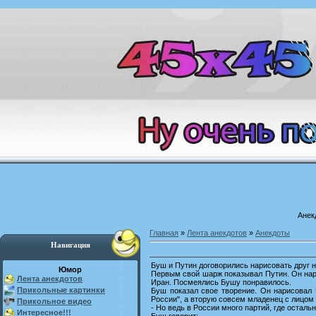
Анек
Главная
»
Лента анекдотов
»
Анекдоты
Навигация
Буш и Путин договорились нарисовать друг н
Юмор
Первым свой шарж показывал Путин. Он нари
Лента анекдотов
Иран. Посмеялись Бушу понравилось.
Прикольные картинки
Буш показал свое творение. Он нарисовал
России", а вторую совсем младенец с лицом
Прикольное видео
- Но ведь в России много партий, где осталь
Интересное!!!
Буш говорит: