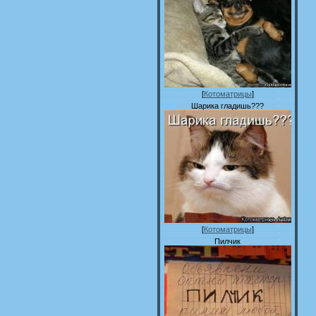
[
Котоматрицы
]
Шарика гладишь???
[
Котоматрицы
]
Пилчик