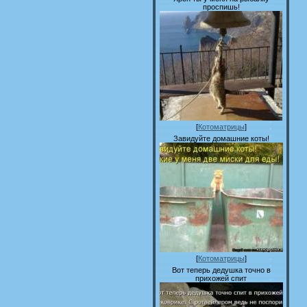
проспишь!
[
Котоматрицы
]
Завидуйте домашние коты!
[
Котоматрицы
]
Вот теперь дедушка точно в
прихожей спит