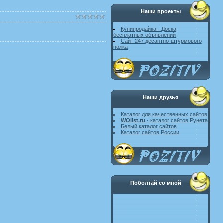
Наши проекты
Купипродайка - Доска
бесплатных объявлений
Сайт 247 десантно-штурмового
полка
Наши друзья
Каталог для качественных сайтов
WOlist.ru
- каталог сайтов Рунета
Белый каталог сайтов
Каталог сайтов России
Поболтай со мной