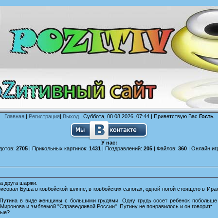
Главная
|
Регистрация
|
Выход
| Суббота, 08.08.2026, 07:44 |
Приветствую Вас
Гость
У нас:
дотов:
2705
| Прикольных картинок:
1431
| Поздравлений:
205
| Файлов:
360
| Онлайн иг
а друга шаржи.
совал Буша в ковбойской шляпе, в ковбойских сапогах, одной ногой стоящего в Ира
 Путина в виде женщины с большими грудями. Одну грудь сосет ребенок побольше
 Миронова и эмблемой "Справедливой России". Путину не понравилось и он говорит:
ные?