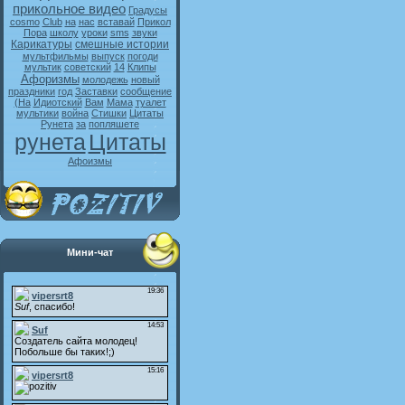
прикольное видео
Градусы
cosmo
Club
на
нас
вставай
Прикол
Пора
школу
уроки
sms
звуки
Карикатуры
смешные истории
мультфильмы
выпуск
погоди
мультик
советский
14
Клипы
Афоризмы
молодежь
новый
праздники
год
Заставки
сообщение
(На
Идиотский
Вам
Мама
туалет
мультики
война
Стишки
Цитаты
Рунета
за
попляшете
рунета
Цитаты
Афоизмы
Мини-чат