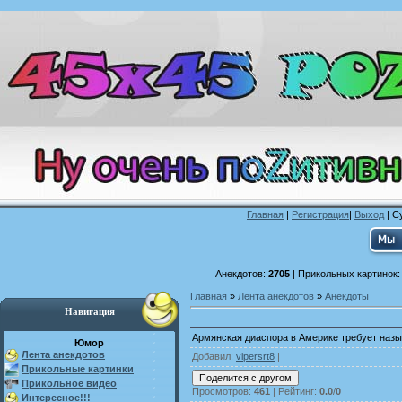
Главная
|
Регистрация
|
Выход
| С
Анекдотов:
2705
| Прикольных картинок
Главная
»
Лента анекдотов
»
Анекдоты
Навигация
Армянская диаспора в Америке требует назы
Юмор
Лента анекдотов
Добавил
:
vipersrt8
|
Прикольные картинки
Прикольное видео
Просмотров
:
461
|
Рейтинг
:
0.0
/
0
Интересное!!!