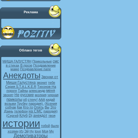
Реклама
Облако тегов
смс
МИША ГАЛУСТЯН
Прикольные
в стихах
В прозе
Поздравление
маме
Поздравление папе
Анекдоты
Звонки от
Миши Галустяна
звонит
тебе
Серия S.T.A.L.K.E.R
Тихонов-На
меня
пороге
Тайны
александр
Не
русские
звонят
молния
черная
приколы
об
стену!
ААА
кидай
возьми
Трубку
пародия).
(Ксения
собчак
Как
Кто-то
Опять
Вы
Это
на СМС
Дзинь
телефон
пародия)
Клуб
Dj
анекдот
(Сергей
твоя
истории
тобой
было
хозяин
Из
Эй
Ну
love
Моя
My
Демотиваторы