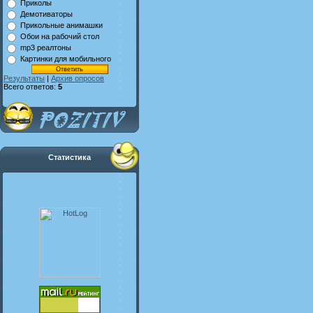
Приколы
Демотиваторы
Прикольные анимашки
Обои на рабочий стол
mp3 реалтоны
Картинки для мобильного
Результаты
|
Архив опросов
Всего ответов:
5
Статистика