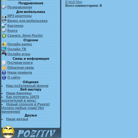
В Мой Мир
Поздравления
Всего комментариев
:
0
Поздравления
Для мобильника
MP3 реалтоны
Видео для мобильника
Картинки
Книги
Скачать Jimm Pozitiv
Отдохни
Онлайн радио
Онлайн ТВ
Онлайн игры
Связь и информация
Гостевая книга
Обратная связь
Наши правила
О сайте
Общение
Наш поZитивный форум
Веб мастеру
Наши баннеры
Как получить 10575
посетителей в день!
Новый спонсор в Рунете!
Оплата любых сумм! Нет
минимума!
Друзья
Наши друзья