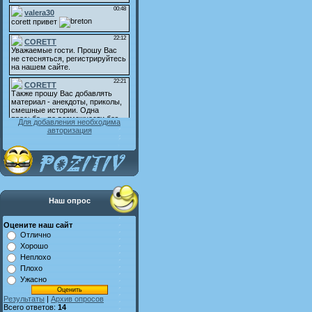
Для добавления необходима
авторизация
Наш опрос
Оцените наш сайт
Отлично
Хорошо
Неплохо
Плохо
Ужасно
Результаты
|
Архив опросов
Всего ответов:
14