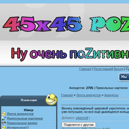
Главная
|
Регистрация
|
Выход
| С
Анекдотов:
2705
| Прикольных картинок
Главная
»
Лента анекдотов
»
Анекдоты
Навигация
Вконец измождённый цирковой укротитель о
Юмор
уже потухшее, но всё ещё дымящееся кольцо:
Лента анекдотов
Добавил
:
vipersrt8
|
Прикольные картинки
Прикольное видео
Интересное!!!
Просмотров
:
328
|
Рейтинг
:
0.0
/
0