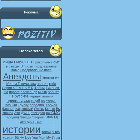
Реклама
Облако тегов
смс
МИША ГАЛУСТЯН
Прикольные
в стихах
В прозе
Поздравление
маме
Поздравление папе
Анекдоты
Звонки от
Миши Галустяна
звонит
тебе
Серия S.T.A.L.K.E.R
Тайны
Тихонов-
меня
На
пороге
александр
звонят
Не
русские
черная
молния
приколы
ААА
кидай
об
стену!
возьми
Трубку
пародия).
собчак
(Ксения
Как
звонит!
Опять
Кто-то
Вы
на СМС
звонок
Это
Дзинь
телефон
Клуб
Dj
пародия)
Звезда
Зверев
анекдот
твоя
истории
тобой
было
хозяин
Эй
Ну
love
You
Моя
My
Игры