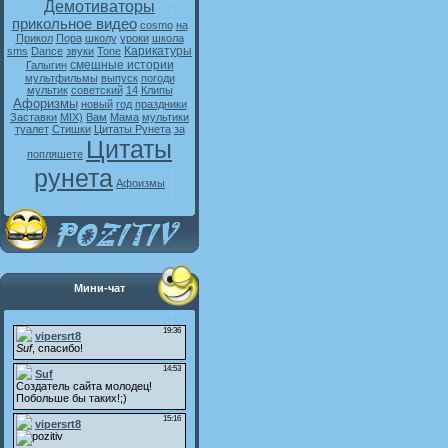
Демотиваторы
прикольное видео
cosmo
на
Прикол
Пора
школу
уроки
школа
Карикатуры
sms
Dance
звуки
Tone
смешные истории
Галыгин
мультфильмы
выпуск
погоди
мультик
советский
14
Клипы
Афоризмы
новый
год
праздники
Заставки
MIX)
Вам
Мама
мультики
туалет
Стишки
Цитаты Рунета
за
Цитаты
попляшете
рунета
Афоизмы
Мини-чат