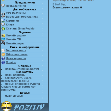
Поздравления
В Мой Мир
Поздравления
Всего комментариев
:
0
Для мобильника
MP3 реалтоны
Видео для мобильника
Картинки
Книги
Скачать Jimm Pozitiv
Отдохни
Онлайн радио
Онлайн ТВ
Онлайн игры
Связь и информация
Гостевая книга
Обратная связь
Наши правила
О сайте
Общение
Наш поZитивный форум
Веб мастеру
Наши баннеры
Как получить 10575
посетителей в день!
Новый спонсор в Рунете!
Оплата любых сумм! Нет
минимума!
Друзья
Наши друзья