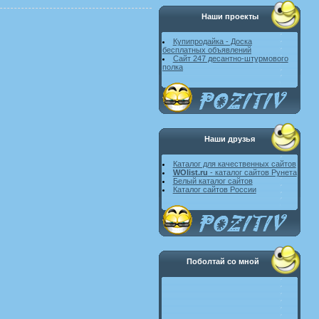
Наши проекты
Купипродайка - Доска
бесплатных объявлений
Сайт 247 десантно-штурмового
полка
Наши друзья
Каталог для качественных сайтов
WOlist.ru
- каталог сайтов Рунета
Белый каталог сайтов
Каталог сайтов России
Поболтай со мной