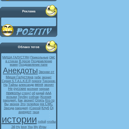
Реклама
Облако тегов
смс
МИША ГАЛУСТЯН
Прикольные
в стихах
В прозе
Поздравление
маме
Поздравление папе
Анекдоты
Звонки от
Миши Галустяна
тебе
звонит
Серия S.T.A.L.K.E.R
пороге
Тихонов-
меня
На
Тайны
александр
звонят
Не
русские
молния
черная
приколы
стену!
об
кидай
ААА
возьми
Трубку
собчак
(Ксения
пародия).
Как
звонит!
Опять
Кто-то
на СМС
Вы
звонок
Это
телефон
Клуб
Dj
Звезда
пародия)
(Сергей
анекдот
твоя
истории
тобой
чтобы
Эй
Ну
love
You
My
Игры