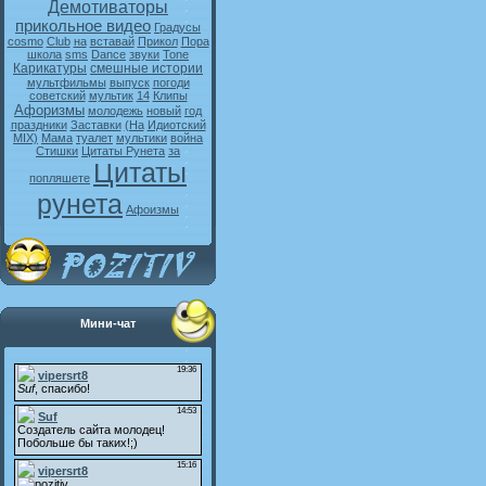
Демотиваторы
прикольное видео
Градусы
cosmo
Club
на
вставай
Прикол
Пора
школа
sms
Dance
звуки
Tone
Карикатуры
смешные истории
мультфильмы
выпуск
погоди
советский
мультик
14
Клипы
Афоризмы
молодежь
новый
год
праздники
Заставки
(На
Идиотский
MIX)
Мама
туалет
мультики
война
Стишки
Цитаты Рунета
за
Цитаты
попляшете
рунета
Афоизмы
Мини-чат