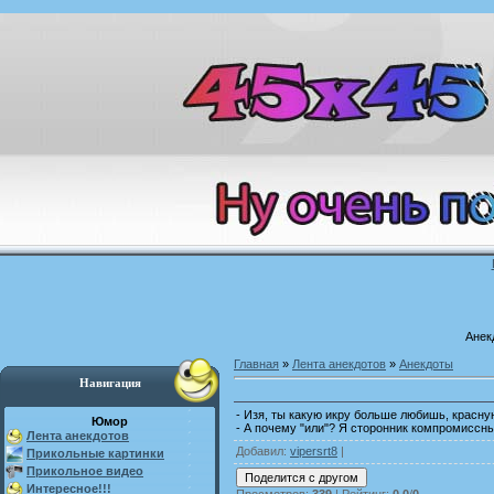
Анек
Главная
»
Лента анекдотов
»
Анекдоты
Навигация
- Изя, ты какую икру больше любишь, красн
Юмор
- А почему "или"? Я сторонник компромиссны
Лента анекдотов
Добавил
:
vipersrt8
|
Прикольные картинки
Прикольное видео
Интересное!!!
Просмотров
:
339
|
Рейтинг
:
0.0
/
0