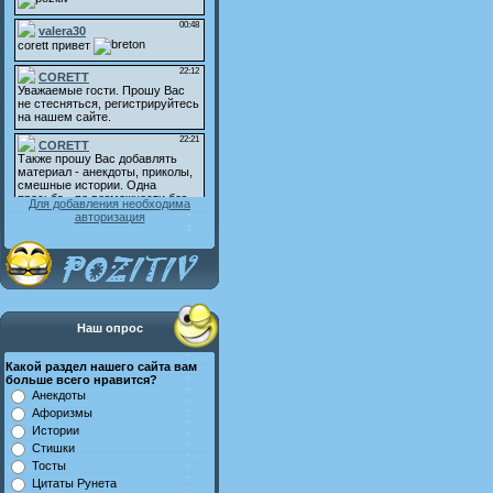
Для добавления необходима
авторизация
Наш опрос
Какой раздел нашего сайта вам
больше всего нравится?
Анекдоты
Афоризмы
Истории
Стишки
Тосты
Цитаты Рунета