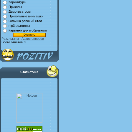
Карикатуры
Приколы
Демотиваторы
Прикольные анимашки
Обои на рабочий стол
mp3 реалтоны
Картинки для мобильного
Результаты
|
Архив опросов
Всего ответов:
5
Статистика