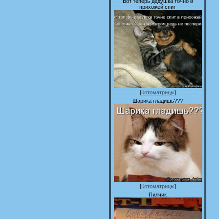
Вот теперь дедушка точно в
прихожей спит
[
Котоматрицы
]
Шарика гладишь???
[
Котоматрицы
]
Пилчик