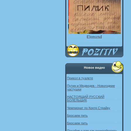
[
Приколы
]
Новое видео
Прикол в туалете
Путин и Медведев - Новогодние
частушки
НАСТОЯЩИЙ РУССКИЙ
БОЛЕЛЬЩИК
Чемпионат по Контр Страйку
Бросаем пить
Бросаем пить
Пособие о том как разнообразить