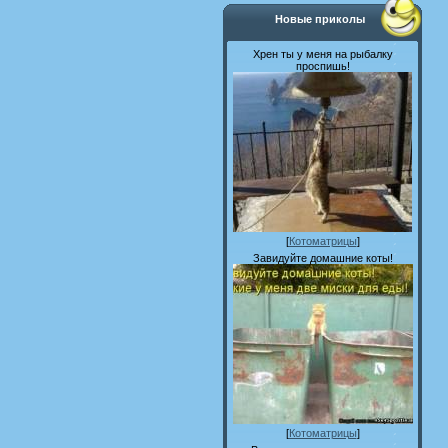
Новые приколы
Хрен ты у меня на рыбалку
проспишь!
[
Котоматрицы
]
Завидуйте домашние коты!
[
Котоматрицы
]