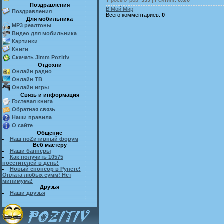
Поздравления
В Мой Мир
Поздравления
Всего комментариев
:
0
Для мобильника
MP3 реалтоны
Видео для мобильника
Картинки
Книги
Скачать Jimm Pozitiv
Отдохни
Онлайн радио
Онлайн ТВ
Онлайн игры
Связь и информация
Гостевая книга
Обратная связь
Наши правила
О сайте
Общение
Наш поZитивный форум
Веб мастеру
Наши баннеры
Как получить 10575
посетителей в день!
Новый спонсор в Рунете!
Оплата любых сумм! Нет
минимума!
Друзья
Наши друзья