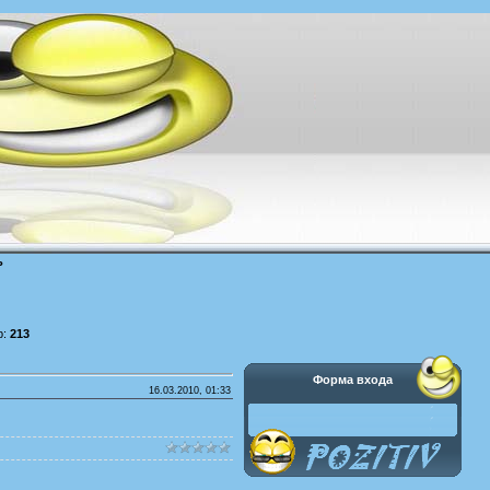
ь
р:
213
Форма входа
16.03.2010, 01:33