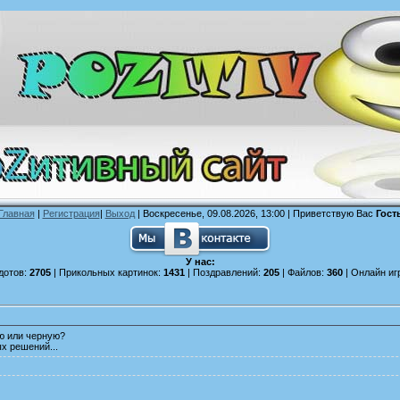
Главная
|
Регистрация
|
Выход
| Воскресенье, 09.08.2026, 13:00 |
Приветствую Вас
Гост
У нас:
дотов:
2705
| Прикольных картинок:
1431
| Поздравлений:
205
| Файлов:
360
| Онлайн иг
ую или черную?
х решений...