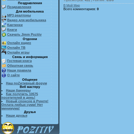
Поздравления
В Мой Мир
Поздравления
Всего комментариев
:
0
Для мобильника
MP3 реалтоны
Видео для мобильника
Картинки
Книги
Скачать Jimm Pozitiv
Отдохни
Онлайн радио
Онлайн ТВ
Онлайн игры
Связь и информация
Гостевая книга
Обратная связь
Наши правила
О сайте
Общение
Наш поZитивный форум
Веб мастеру
Наши баннеры
Как получить 10575
посетителей в день!
Новый спонсор в Рунете!
Оплата любых сумм! Нет
минимума!
Друзья
Наши друзья