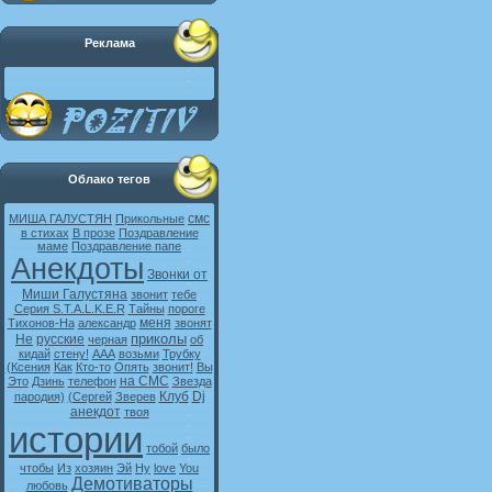
Реклама
Облако тегов
смс
МИША ГАЛУСТЯН
Прикольные
в стихах
В прозе
Поздравление
маме
Поздравление папе
Анекдоты
Звонки от
Миши Галустяна
звонит
тебе
Серия S.T.A.L.K.E.R
Тайны
пороге
меня
Тихонов-На
александр
звонят
приколы
Не
русские
черная
об
кидай
стену!
ААА
возьми
Трубку
(Ксения
Как
Кто-то
Опять
звонит!
Вы
на СМС
Это
Дзинь
телефон
Звезда
Клуб
Dj
пародия)
(Сергей
Зверев
анекдот
твоя
истории
тобой
было
чтобы
Из
хозяин
Эй
Ну
love
You
Демотиваторы
любовь