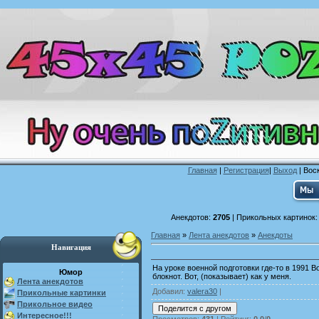
Главная
|
Регистрация
|
Выход
| Воск
Анекдотов:
2705
| Прикольных картинок
Главная
»
Лента анекдотов
»
Анекдоты
Навигация
На уроке военной подготовки где-то в 1991 Во
Юмор
блокнот. Вот, (показывает) как у меня.
Лента анекдотов
Добавил
:
valera30
|
Прикольные картинки
Прикольное видео
Интересное!!!
Просмотров
:
431
|
Рейтинг
:
0.0
/
0