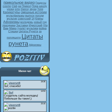
прикольное видео
Градусы
cosmo
Club
на
Прикол
Пора
школу
уроки
sms
Dance
звуки
Tone
Карикатуры
смешные истории
мультфильмы
выпуск
погоди
мультик
советский
14
Клипы
Афоризмы
молодежь
новый
год
праздники
Заставки
Идиотский
(На
Вам
Мама
туалет
мультики
война
Стишки
Цитаты Рунета
за
Цитаты
попляшете
рунета
Афоизмы
Мини-чат