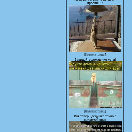
проспишь!
[
Котоматрицы
]
Завидуйте домашние коты!
[
Котоматрицы
]
Вот теперь дедушка точно в
прихожей спит