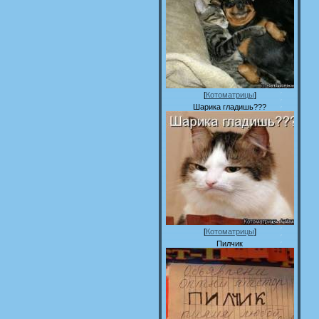
[
Котоматрицы
]
Шарика гладишь???
[
Котоматрицы
]
Пилчик