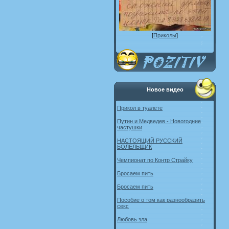
[
Приколы
]
Новое видео
Прикол в туалете
Путин и Медведев - Новогодние
частушки
НАСТОЯЩИЙ РУССКИЙ
БОЛЕЛЬЩИК
Чемпионат по Контр Страйку
Бросаем пить
Бросаем пить
Пособие о том как разнообразить
секс
Любовь зла