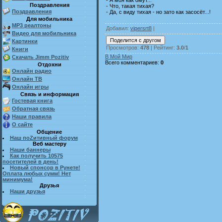
Поздравления
- Что, такая тихая?
Поздравления
- Да, с виду тихая - но зато как засосёт...!
Для мобильника
MP3 реалтоны
Добавил
:
vipersrt8
|
Видео для мобильника
Картинки
Просмотров
:
478
|
Рейтинг
:
3.0
/
1
Книги
В Мой Мир
Скачать Jimm Pozitiv
Всего комментариев
:
0
Отдохни
Онлайн радио
Онлайн ТВ
Онлайн игры
Связь и информация
Гостевая книга
Обратная связь
Наши правила
О сайте
Общение
Наш поZитивный форум
Веб мастеру
Наши баннеры
Как получить 10575
посетителей в день!
Новый спонсор в Рунете!
Оплата любых сумм! Нет
минимума!
Друзья
Наши друзья