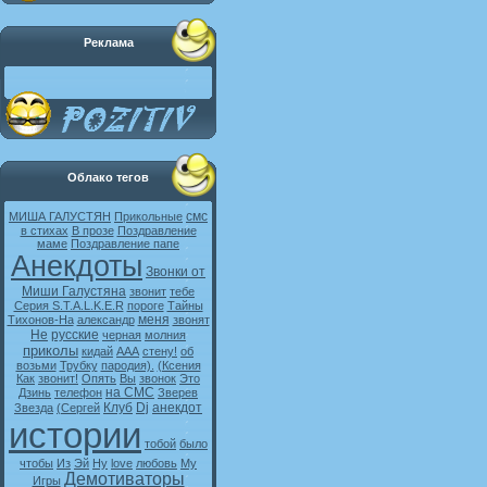
Реклама
Облако тегов
смс
МИША ГАЛУСТЯН
Прикольные
в стихах
В прозе
Поздравление
маме
Поздравление папе
Анекдоты
Звонки от
Миши Галустяна
звонит
тебе
Серия S.T.A.L.K.E.R
пороге
Тайны
меня
Тихонов-На
александр
звонят
Не
русские
черная
молния
приколы
кидай
ААА
стену!
об
возьми
Трубку
пародия).
(Ксения
Как
звонит!
Опять
Вы
звонок
Это
на СМС
Дзинь
телефон
Зверев
Клуб
Dj
анекдот
Звезда
(Сергей
истории
тобой
было
чтобы
Из
Эй
Ну
love
любовь
My
Демотиваторы
Игры