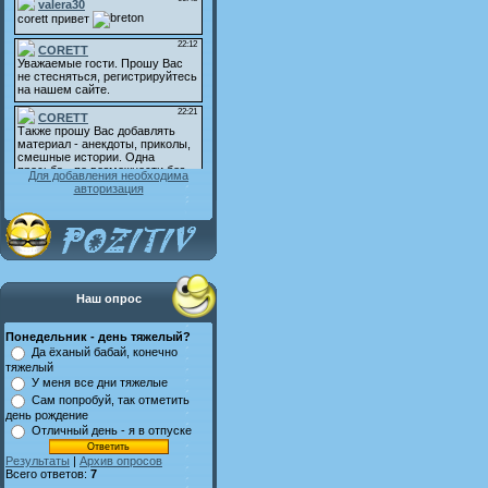
Для добавления необходима
авторизация
Наш опрос
Понедельник - день тяжелый?
Да ёханый бабай, конечно
тяжелый
У меня все дни тяжелые
Сам попробуй, так отметить
день рождение
Отличный день - я в отпуске
Результаты
|
Архив опросов
Всего ответов:
7