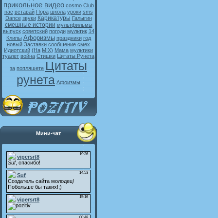
прикольное видео
cosmo
Club
нас
вставай
Пора
школа
уроки
sms
Карикатуры
Dance
звуки
Галыгин
смешные истории
мультфильмы
выпуск
советский
погоди
мультик
14
Афоризмы
Клипы
праздники
год
новый
Заставки
сообщение
смех
Идиотский
(На
MIX)
Мама
мультики
туалет
война
Стишки
Цитаты Рунета
Цитаты
за
попляшете
рунета
Афоизмы
Мини-чат