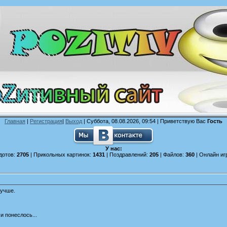
Главная
|
Регистрация
|
Выход
| Суббота, 08.08.2026, 09:54 |
Приветствую Вас
Гость
У нас:
дотов:
2705
| Прикольных картинок:
1431
| Поздравлений:
205
| Файлов:
360
| Онлайн иг
 лучше.
 и понеслось...