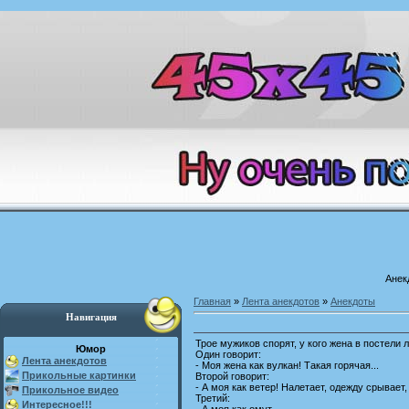
Анек
Главная
»
Лента анекдотов
»
Анекдоты
Навигация
Трое мужиков спорят, у кого жена в постели
Юмор
Один говорит:
Лента анекдотов
- Моя жена как вулкан! Такая горячая...
Прикольные картинки
Второй говорит:
- А моя как ветер! Налетает, одежду срывает,
Прикольное видео
Третий:
Интересное!!!
- А моя как омут...