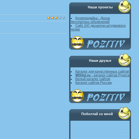
Наши проекты
Купипродайка - Доска
бесплатных объявлений
Сайт 247 десантно-штурмового
полка
Наши друзья
Каталог для качественных сайтов
WOlist.ru
- каталог сайтов Рунета
Белый каталог сайтов
Каталог сайтов России
Поболтай со мной