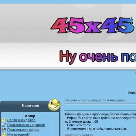
Анек
Главная
»
Лента анекдотов
»
Анекдоты
Навигация
Раввин во время проповеди разгневанно вещ
Юмор
- Евреи! Вы погрязли в грехе: не соблюдаете
Лента анекдотов
публичные дома... О!
Прикольные картинки
- Ребе, что "О!"?
- Я вспомнил, где я забыл свои калоши.
Прикольное видео
Интересное!!!
Добавил
:
valera30
|