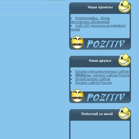
Наши проекты
Купипродайка - Доска
бесплатных объявлений
Сайт 247 десантно-штурмового
полка
Наши друзья
Каталог для качественных сайтов
WOlist.ru
- каталог сайтов Рунета
Белый каталог сайтов
Каталог сайтов России
Поболтай со мной