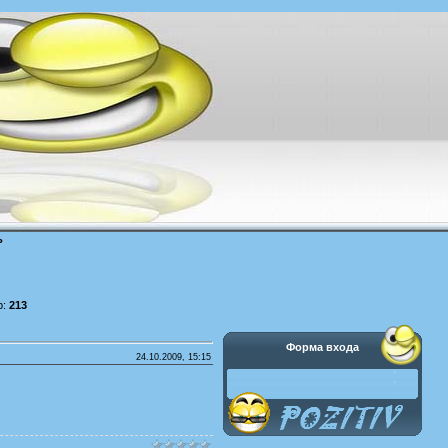
ь
р:
213
Форма входа
24.10.2009, 15:15