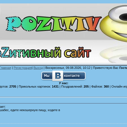
Главная
|
Регистрация
|
Выход
| Воскресенье, 09.08.2026, 10:12 |
Приветствую Вас
Гост
У нас:
дотов:
2705
| Прикольных картинок:
1431
| Поздравлений:
205
| Файлов:
360
| Онлайн иг
ает:
 шабес, едите некошерную пищу, ходите в