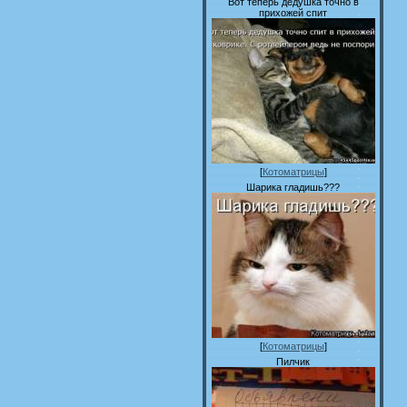
Вот теперь дедушка точно в
прихожей спит
[
Котоматрицы
]
Шарика гладишь???
[
Котоматрицы
]
Пилчик