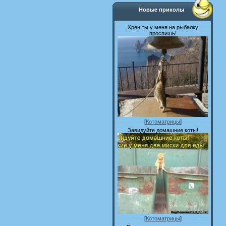
Новые приколы
Хрен ты у меня на рыбалку
проспишь!
[
Котоматрицы
]
Завидуйте домашние коты!
[
Котоматрицы
]