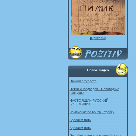
[
Приколы
]
Новое видео
Прикол в туалете
Путин и Медведев - Новогодние
частушки
НАСТОЯЩИЙ РУССКИЙ
БОЛЕЛЬЩИК
Чемпионат по Контр Страйку
Бросаем пить
Бросаем пить
Пособие о том как разнообразить