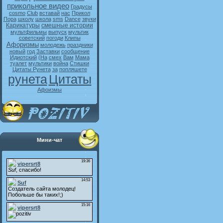
прикольное видео
Градусы
cosmo
Club
вставай
нас
Прикол
Пора
школу
школа
sms
Dance
звуки
Карикатуры
смешные истории
мультфильмы
выпуск
мультик
советский
погоди
Клипы
Афоризмы
молодежь
праздники
новый
год
Заставки
сообщение
Идиотский
(На
смех
Вам
Мама
туалет
мультики
война
Стишки
Цитаты Рунета
за
попляшете
рунета
Цитаты
Афоизмы
Мини-чат