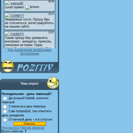
Для добавления необходима
авторизация
Наш опрос
Понедельник - день тяжелый?
Да ёханый бабай, конечно
тяжелый
У меня все дни тяжелые
Сам попробуй, так отметить
день рождение
Отличный день - я в отпуске
Результаты
|
Архив опросов
Всего ответов:
7