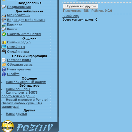
Поздравления
Поздравления
Просмотров
:
488
|
Рейтинг
:
0.0
/
0
Для мобильника
MP3 реалтоны
В Мой Мир
Всего комментариев
:
0
Видео для мобильника
Картинки
Книги
Скачать Jimm Pozitiv
Отдохни
Онлайн радио
Онлайн ТВ
Онлайн игры
Связь и информация
Гостевая книга
Обратная связь
Наши правила
О сайте
Общение
Наш поZитивный форум
Веб мастеру
Наши баннеры
Как получить 10575
посетителей в день!
Новый спонсор в Рунете!
Оплата любых сумм! Нет
минимума!
Друзья
Наши друзья