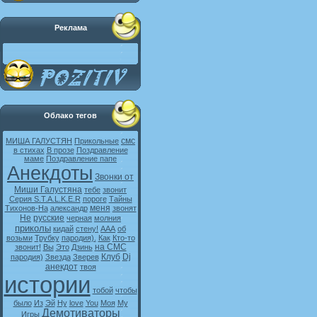
Реклама
Облако тегов
смс
МИША ГАЛУСТЯН
Прикольные
в стихах
В прозе
Поздравление
маме
Поздравление папе
Анекдоты
Звонки от
Миши Галустяна
тебе
звонит
Серия S.T.A.L.K.E.R
пороге
Тайны
меня
Тихонов-На
александр
звонят
Не
русские
черная
молния
приколы
кидай
стену!
ААА
об
возьми
Трубку
пародия).
Как
Кто-то
на СМС
звонит!
Вы
Это
Дзинь
Клуб
Dj
пародия)
Звезда
Зверев
анекдот
твоя
истории
тобой
чтобы
было
Из
Эй
Ну
love
You
Моя
My
Демотиваторы
Игры