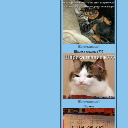
[
Котоматрицы
]
Шарика гладишь???
[
Котоматрицы
]
Пилчик