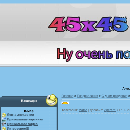
Анек
Главная
»
Поздравления
»
С днем рождения
Навигация
Категория
:
Маме
|
Добавил
:
vipersrt8
(17.02.2
Юмор
Лента анекдотов
Прикольные картинки
Прикольное видео
Интересное!!!