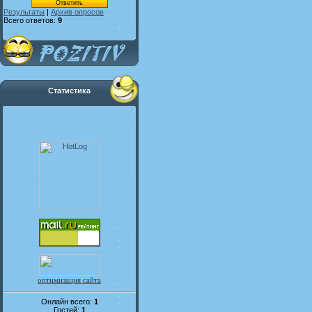
Результаты
|
Архив опросов
Всего ответов:
9
Статистика
оптимизация сайта
Онлайн всего:
1
Гостей:
1