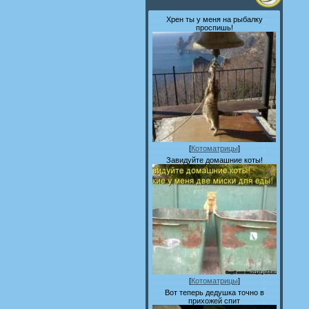
Хрен ты у меня на рыбалку
проспишь!
[
Котоматрицы
]
Завидуйте домашние коты!
[
Котоматрицы
]
Вот теперь дедушка точно в
прихожей спит