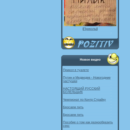
[
Приколы
]
Новое видео
Прикол в туалете
Путин и Медведев - Новогодние
частушки
НАСТОЯЩИЙ РУССКИЙ
БОЛЕЛЬЩИК
Чемпионат по Контр Страйку
Бросаем пить
Бросаем пить
Пособие о том как разнообразить
секс