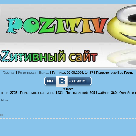
Главная
|
Регистрация
|
Выход
| Пятница, 07.08.2026, 14:37 |
Приветствую Вас
Гость
У нас:
дотов:
2705
| Прикольных картинок:
1431
| Поздравлений:
205
| Файлов:
360
| Онлайн иг
»
Маме
010)