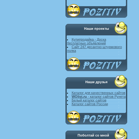
Наши проекты
Купипродайка - Доска
бесплатных объявлений
Сайт 247 десантно-штурмового
полка
Наши друзья
Каталог для качественных сайтов
WOlist.ru
- каталог сайтов Рунета
Белый каталог сайтов
Каталог сайтов России
Поболтай со мной