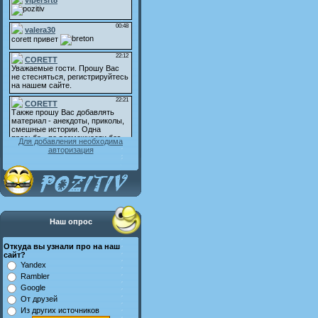
Для добавления необходима
авторизация
Наш опрос
Откуда вы узнали про на наш
сайт?
Yandex
Rambler
Google
От друзей
Из других источников