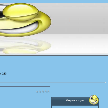
р:
213
Форма входа