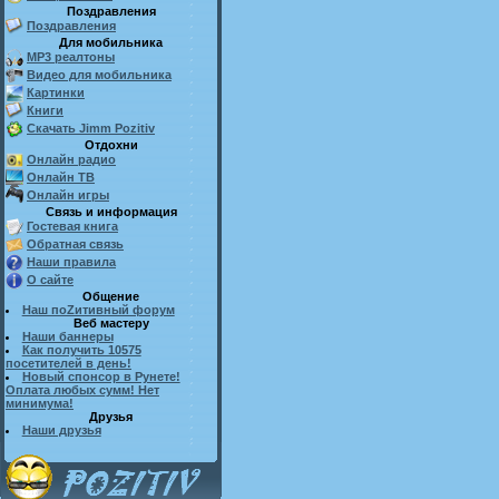
Поздравления
Поздравления
Для мобильника
MP3 реалтоны
Видео для мобильника
Картинки
Книги
Скачать Jimm Pozitiv
Отдохни
Онлайн радио
Онлайн ТВ
Онлайн игры
Связь и информация
Гостевая книга
Обратная связь
Наши правила
О сайте
Общение
Наш поZитивный форум
Веб мастеру
Наши баннеры
Как получить 10575
посетителей в день!
Новый спонсор в Рунете!
Оплата любых сумм! Нет
минимума!
Друзья
Наши друзья