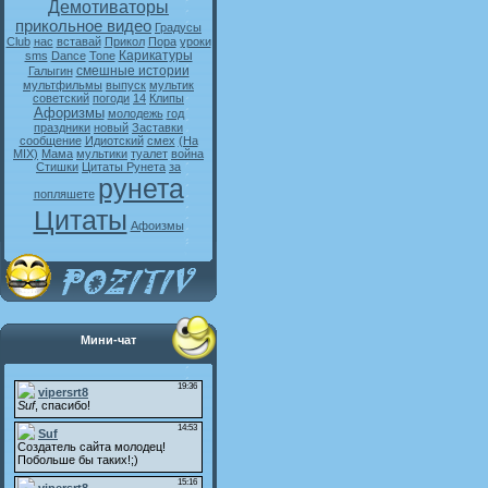
Демотиваторы
прикольное видео
Градусы
Club
нас
вставай
Прикол
Пора
уроки
Карикатуры
sms
Dance
Tone
смешные истории
Галыгин
мультфильмы
выпуск
мультик
советский
погоди
14
Клипы
Афоризмы
молодежь
год
праздники
новый
Заставки
сообщение
Идиотский
смех
(На
MIX)
Мама
мультики
туалет
война
Стишки
Цитаты Рунета
за
рунета
попляшете
Цитаты
Афоизмы
Мини-чат