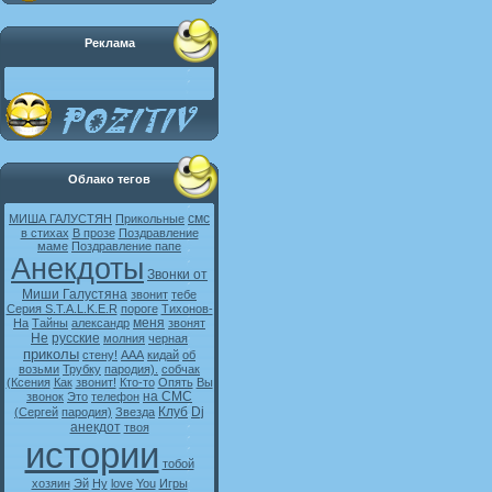
Реклама
Облако тегов
смс
МИША ГАЛУСТЯН
Прикольные
в стихах
В прозе
Поздравление
маме
Поздравление папе
Анекдоты
Звонки от
Миши Галустяна
звонит
тебе
Серия S.T.A.L.K.E.R
пороге
Тихонов-
меня
На
Тайны
александр
звонят
Не
русские
молния
черная
приколы
стену!
ААА
кидай
об
возьми
Трубку
пародия).
собчак
(Ксения
Как
звонит!
Кто-то
Опять
Вы
на СМС
звонок
Это
телефон
Клуб
Dj
(Сергей
пародия)
Звезда
анекдот
твоя
истории
тобой
хозяин
Эй
Ну
love
You
Игры