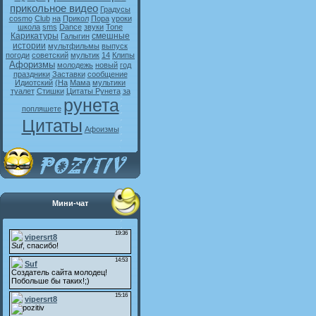
прикольное видео
Градусы
cosmo
Club
на
Прикол
Пора
уроки
школа
sms
Dance
звуки
Tone
Карикатуры
смешные
Галыгин
истории
мультфильмы
выпуск
погоди
советский
мультик
14
Клипы
Афоризмы
молодежь
новый
год
праздники
Заставки
сообщение
Идиотский
(На
Мама
мультики
туалет
Стишки
Цитаты Рунета
за
рунета
попляшете
Цитаты
Афоизмы
Мини-чат