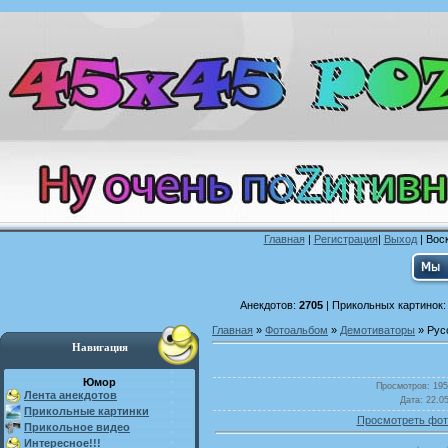
Главная
|
Регистрация
|
Выход
| Воск
Анекдотов:
2705
| Прикольных картинок
Главная
»
Фотоальбом
»
Демотиваторы
» Рус
Навигация
Юмор
Просмотров
: 19
Лента анекдотов
Дата
: 22.0
Прикольные картинки
Просмотреть фот
Прикольное видео
Интересное!!!