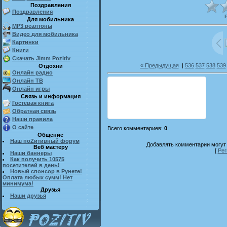
Поздравления
Поздравления
Для мобильника
MP3 реалтоны
Видео для мобильника
Картинки
Книги
Скачать Jimm Pozitiv
« Предыдущая
|
536
537
538
539
Отдохни
Онлайн радио
Онлайн ТВ
Онлайн игры
Связь и информация
Гостевая книга
Обратная связь
Наши правила
О сайте
Всего комментариев
:
0
Общение
Наш поZитивный форум
Добавлять комментарии могут 
Веб мастеру
[
Рег
Наши баннеры
Как получить 10575
посетителей в день!
Новый спонсор в Рунете!
Оплата любых сумм! Нет
минимума!
Друзья
Наши друзья