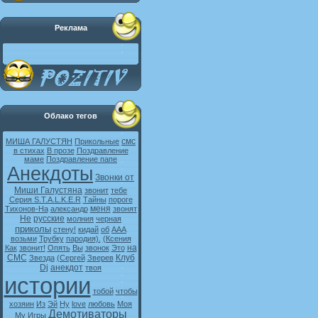
Реклама
Облако тегов
смс
МИША ГАЛУСТЯН
Прикольные
в стихах
В прозе
Поздравление
маме
Поздравление папе
Анекдоты
Звонки от
Миши Галустяна
звонит
тебе
Серия S.T.A.L.K.E.R
Тайны
пороге
меня
Тихонов-На
александр
звонят
Не
русские
молния
черная
приколы
стену!
кидай
об
ААА
возьми
Трубку
пародия).
(Ксения
на
Как
звонит!
Опять
Вы
звонок
Это
СМС
Клуб
Звезда
(Сергей
Зверев
Dj
анекдот
твоя
истории
тобой
чтобы
хозяин
Из
Эй
Ну
love
любовь
Моя
Демотиваторы
My
Игры