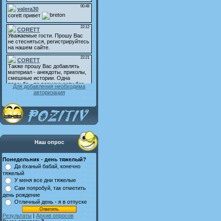
Для добавления необходима
авторизация
Наш опрос
Понедельник - день тяжелый?
Да ёханый бабай, конечно
тяжелый
У меня все дни тяжелые
Сам попробуй, так отметить
день рождение
Отличный день - я в отпуске
Результаты
|
Архив опросов