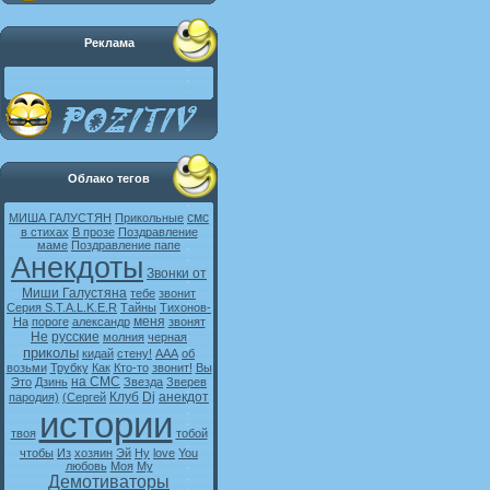
Реклама
Облако тегов
смс
МИША ГАЛУСТЯН
Прикольные
в стихах
В прозе
Поздравление
маме
Поздравление папе
Анекдоты
Звонки от
Миши Галустяна
тебе
звонит
Серия S.T.A.L.K.E.R
Тайны
Тихонов-
меня
На
пороге
александр
звонят
Не
русские
молния
черная
приколы
кидай
стену!
ААА
об
возьми
Трубку
Как
Кто-то
звонит!
Вы
на СМС
Это
Дзинь
Звезда
Зверев
Клуб
Dj
анекдот
пародия)
(Сергей
истории
твоя
тобой
чтобы
Из
хозяин
Эй
Ну
love
You
любовь
Моя
My
Демотиваторы