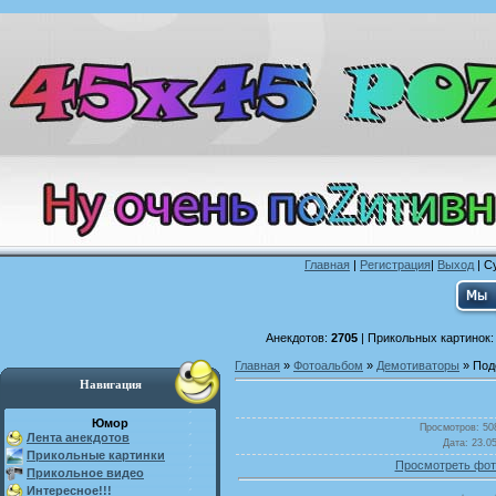
Главная
|
Регистрация
|
Выход
| С
Анекдотов:
2705
| Прикольных картинок
Главная
»
Фотоальбом
»
Демотиваторы
» Под
Навигация
Юмор
Просмотров
: 50
Лента анекдотов
Дата
: 23.0
Прикольные картинки
Просмотреть фот
Прикольное видео
Интересное!!!