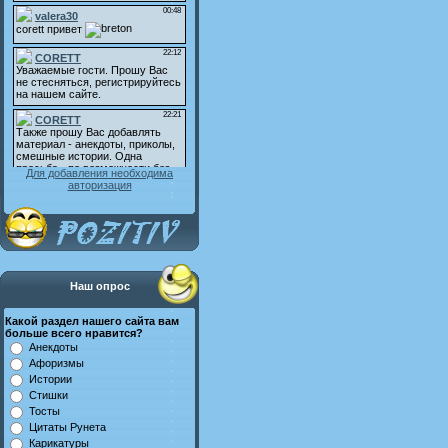
Для добавления необходима
авторизация
Наш опрос
Какой раздел нашего сайта вам
больше всего нравится?
Анекдоты
Афоризмы
Истории
Стишки
Тосты
Цитаты Рунета
Карикатуры