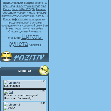
прикольное видео
cosmo
на
нас
Пора
школу
уроки
школа
sms
Карикатуры
Dance
Tone
Галыгин
смешные истории
мультфильмы
выпуск
мультик
советский
погоди
14
Афоризмы
Клипы
молодежь
год
праздники
новый
Заставки
сообщение
(На
Идиотский
смех
Вам
Мама
туалет
мультики
война
Стишки
Цитаты Рунета
за
Цитаты
попляшете
рунета
Афоизмы
Мини-чат