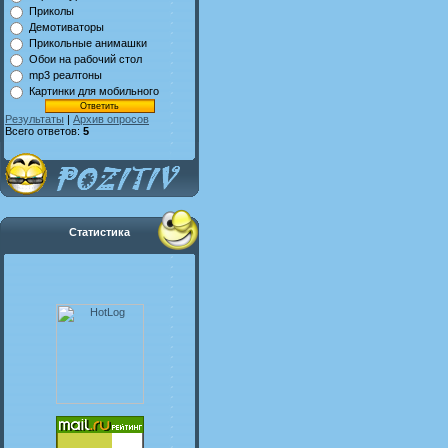
Приколы
Демотиваторы
Прикольные анимашки
Обои на рабочий стол
mp3 реалтоны
Картинки для мобильного
Результаты
|
Архив опросов
Всего ответов:
5
Статистика