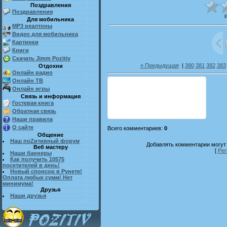
Поздравления
Поздравления
Для мобильника
MP3 реалтоны
Видео для мобильника
Картинки
Книги
Скачать Jimm Pozitiv
« Предыдущая
|
380
381
382
383
Отдохни
Онлайн радио
Онлайн ТВ
Онлайн игры
Связь и информация
Гостевая книга
Обратная связь
Наши правила
О сайте
Всего комментариев
:
0
Общение
Наш поZитивный форум
Добавлять комментарии могут 
Веб мастеру
[
Рег
Наши баннеры
Как получить 10575
посетителей в день!
Новый спонсор в Рунете!
Оплата любых сумм! Нет
минимума!
Друзья
Наши друзья