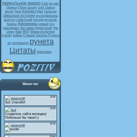
прикольное видео
Club
на
нас
Прикол
Пора
школу
sms
Dance
Карикатуры
звуки
Tone
Галыгин
смешные истории
мультфильмы
выпуск
советский
погоди
мультик
Афоризмы
Клипы
новый
год
праздники
Заставки
Идиотский
(На
смех
Вам
MIX)
Мама
мультики
туалет
война
Стишки
Цитаты Рунета
рунета
за
попляшете
Цитаты
Афоизмы
Мини-чат