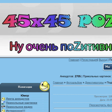
Главная
|
Регистрация
|
Выход
| П
Анекдотов:
2705
| Прикольных картинок
Главная
»
Фотоальбом
»
Демотиваторы
» Под
Навигация
Юмор
Просмотров
: 11
Лента анекдотов
Дата
: 23.0
Прикольные картинки
Просмотреть фот
Прикольное видео
Интересное!!!