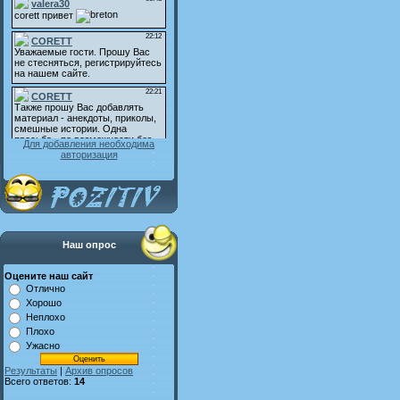
Для добавления необходима
авторизация
Наш опрос
Оцените наш сайт
Отлично
Хорошо
Неплохо
Плохо
Ужасно
Результаты
|
Архив опросов
Всего ответов:
14