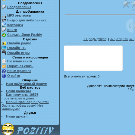
Поздравления
Поздравления
Для мобильника
MP3 реалтоны
Видео для мобильника
Картинки
Книги
Скачать Jimm Pozitiv
« Предыдущая
|
373
374
375
376
Отдохни
Онлайн радио
Онлайн ТВ
Онлайн игры
Связь и информация
Гостевая книга
Обратная связь
Наши правила
О сайте
Всего комментариев
:
0
Общение
Наш поZитивный форум
Добавлять комментарии могут 
Веб мастеру
[
Рег
Наши баннеры
Как получить 10575
посетителей в день!
Новый спонсор в Рунете!
Оплата любых сумм! Нет
минимума!
Друзья
Наши друзья