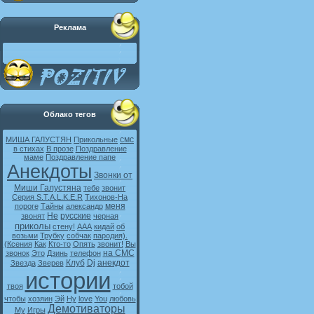
Реклама
Облако тегов
смс
МИША ГАЛУСТЯН
Прикольные
в стихах
В прозе
Поздравление
маме
Поздравление папе
Анекдоты
Звонки от
Миши Галустяна
тебе
звонит
Серия S.T.A.L.K.E.R
Тихонов-На
меня
пороге
Тайны
александр
Не
русские
звонят
черная
приколы
стену!
ААА
кидай
об
возьми
Трубку
собчак
пародия).
(Ксения
Как
Кто-то
Опять
звонит!
Вы
на СМС
звонок
Это
Дзинь
телефон
Клуб
Dj
анекдот
Звезда
Зверев
истории
твоя
тобой
чтобы
хозяин
Эй
Ну
love
You
любовь
Демотиваторы
My
Игры