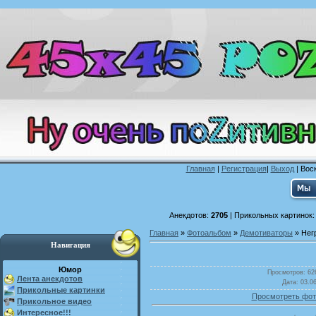
Главная
|
Регистрация
|
Выход
| Воск
Анекдотов:
2705
| Прикольных картинок
Главная
»
Фотоальбом
»
Демотиваторы
» Негр
Навигация
Юмор
Просмотров
: 62
Лента анекдотов
Дата
: 03.0
Прикольные картинки
Просмотреть фот
Прикольное видео
Интересное!!!