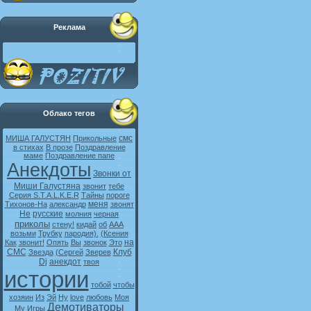
Реклама
Облако тегов
смс
МИША ГАЛУСТЯН
Прикольные
в стихах
В прозе
Поздравление
маме
Поздравление папе
Анекдоты
Звонки от
Миши Галустяна
звонит
тебе
Серия S.T.A.L.K.E.R
Тайны
пороге
меня
Тихонов-На
александр
звонят
Не
русские
молния
черная
приколы
стену!
кидай
об
ААА
возьми
Трубку
пародия).
(Ксения
на
Как
звонит!
Опять
Вы
звонок
Это
СМС
Клуб
Звезда
(Сергей
Зверев
Dj
анекдот
твоя
истории
тобой
чтобы
хозяин
Из
Эй
Ну
love
любовь
Моя
Демотиваторы
My
Игры