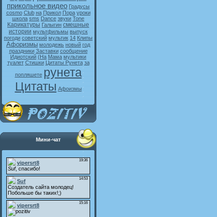
прикольное видео
Градусы
cosmo
Club
на
Прикол
Пора
уроки
школа
sms
Dance
звуки
Tone
Карикатуры
смешные
Галыгин
истории
мультфильмы
выпуск
погоди
советский
мультик
14
Клипы
Афоризмы
молодежь
новый
год
праздники
Заставки
сообщение
Идиотский
(На
Мама
мультики
туалет
Стишки
Цитаты Рунета
за
рунета
попляшете
Цитаты
Афоизмы
Мини-чат