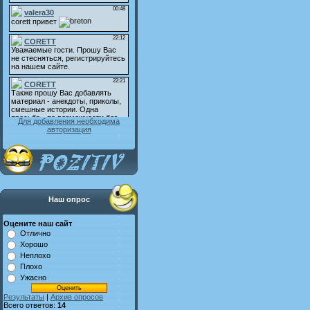
Для добавления необходима
авторизация
Наш опрос
Оцените наш сайт
Отлично
Хорошо
Неплохо
Плохо
Ужасно
Результаты
|
Архив опросов
Всего ответов:
14