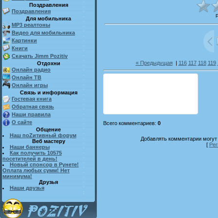
Поздравления
Поздравления
Для мобильника
MP3 реалтоны
Видео для мобильника
Картинки
Книги
Скачать Jimm Pozitiv
« Предыдущая
|
116
117
118
119
Отдохни
Онлайн радио
Онлайн ТВ
Онлайн игры
Связь и информация
Гостевая книга
Обратная связь
Наши правила
О сайте
Всего комментариев
:
0
Общение
Наш поZитивный форум
Добавлять комментарии могут 
Веб мастеру
[
Рег
Наши баннеры
Как получить 10575
посетителей в день!
Новый спонсор в Рунете!
Оплата любых сумм! Нет
минимума!
Друзья
Наши друзья